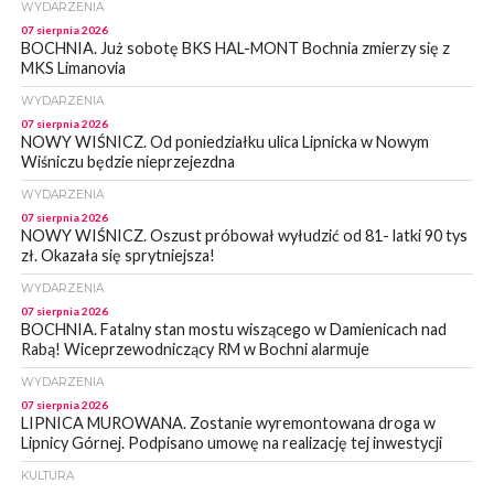
WYDARZENIA
07 sierpnia 2026
BOCHNIA. Już sobotę BKS HAL-MONT Bochnia zmierzy się z
MKS Limanovia
WYDARZENIA
07 sierpnia 2026
NOWY WIŚNICZ. Od poniedziałku ulica Lipnicka w Nowym
Wiśniczu będzie nieprzejezdna
WYDARZENIA
07 sierpnia 2026
NOWY WIŚNICZ. Oszust próbował wyłudzić od 81- latki 90 tys
zł. Okazała się sprytniejsza!
WYDARZENIA
07 sierpnia 2026
BOCHNIA. Fatalny stan mostu wiszącego w Damienicach nad
Rabą! Wiceprzewodniczący RM w Bochni alarmuje
WYDARZENIA
07 sierpnia 2026
LIPNICA MUROWANA. Zostanie wyremontowana droga w
Lipnicy Górnej. Podpisano umowę na realizację tej inwestycji
KULTURA