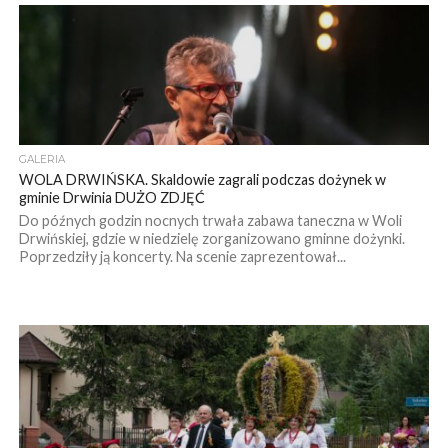
GALERIA
WOLA DRWIŃSKA. Skaldowie zagrali podczas dożynek w
gminie Drwinia DUŻO ZDJĘĆ
Do późnych godzin nocnych trwała zabawa taneczna w Woli
Drwińskiej, gdzie w niedzielę zorganizowano gminne dożynki.
Poprzedziły ją koncerty. Na scenie zaprezentował...