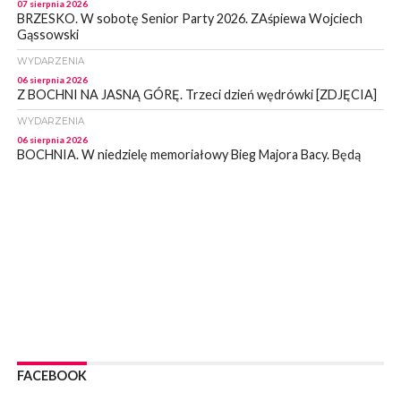
07 sierpnia 2026
BRZESKO. W sobotę Senior Party 2026. ZAśpiewa Wojciech
Gąssowski
WYDARZENIA
06 sierpnia 2026
Z BOCHNI NA JASNĄ GÓRĘ. Trzeci dzień wędrówki [ZDJĘCIA]
WYDARZENIA
06 sierpnia 2026
BOCHNIA. W niedzielę memoriałowy Bieg Majora Bacy. Będą
zmiany w organizacji ruchu [MAPA]
WYDARZENIA
06 sierpnia 2026
BOCHNIA. Podpisano umowę na wykonanie dokumentacji
projektowej przebudowy ulicy Dołuszyckiej
WYDARZENIA
06 sierpnia 2026
POWIAT BRZESKI. Blisko dzieci, blisko rodziców – warsztaty dla
rodziców
WYDARZENIA
06 sierpnia 2026
FACEBOOK
POWIAT BRZESKI. W Wytrzyszczce karetka zderzyła się z
samochodem osobowym