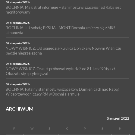
Z BOCHNI NA JASNĄ GÓRĘ. Drugi dzień wędrówki [ZDJĘCIA]
07 sierpnia 2026
BOCHNIA. Magistrat informuje – stan mostu wiszącego nad Rabą jest
WYDARZENIA
monitorowany
05 sierpnia 2026
NASZ NEWS. Powstał Komitet Ochrony Ładu
07 sierpnia 2026
Przestrzennego Miasta Bochnia. To odpowiedź na działania
BOCHNIA. Już sobotę BKS HAL-MONT Bochnia zmierzy się z MKS
Limanovia
magistratu
07 sierpnia 2026
NOWY WIŚNICZ. Od poniedziałku ulica Lipnicka w Nowym Wiśniczu
będzie nieprzejezdna
07 sierpnia 2026
NOWY WIŚNICZ. Oszust próbował wyłudzić od 81- latki 90 tys zł.
Okazała się sprytniejsza!
07 sierpnia 2026
BOCHNIA. Fatalny stan mostu wiszącego w Damienicach nad Rabą!
Wiceprzewodniczący RM w Bochni alarmuje
ARCHIWUM
Sierpień 2022
P
W
Ś
C
P
S
N