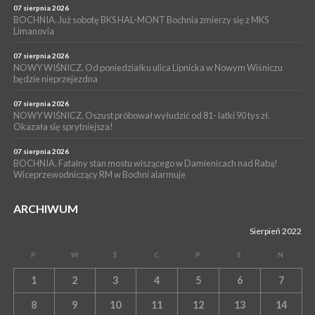
NASZ NEWS. Powstał Komitet Ochrony Ładu
07 sierpnia 2026
Przestrzennego Miasta Bochnia. To odpowiedź na działania
BOCHNIA. Już sobotę BKS HAL-MONT Bochnia zmierzy się z MKS
Limanovia
magistratu
07 sierpnia 2026
NOWY WIŚNICZ. Od poniedziałku ulica Lipnicka w Nowym Wiśniczu
będzie nieprzejezdna
07 sierpnia 2026
NOWY WIŚNICZ. Oszust próbował wyłudzić od 81- latki 90 tys zł.
Okazała się sprytniejsza!
07 sierpnia 2026
BOCHNIA. Fatalny stan mostu wiszącego w Damienicach nad Rabą!
Wiceprzewodniczący RM w Bochni alarmuje
ARCHIWUM
Sierpień 2022
P
W
Ś
C
P
S
N
1
2
3
4
5
6
7
8
9
10
11
12
13
14