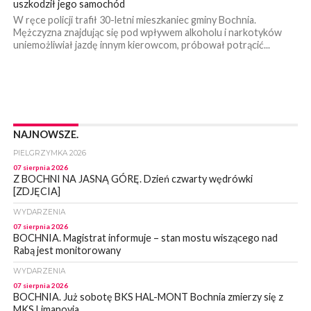
uszkodził jego samochód
W ręce policji trafił 30-letni mieszkaniec gminy Bochnia.
Mężczyzna znajdując się pod wpływem alkoholu i narkotyków
uniemożliwiał jazdę innym kierowcom, próbował potrącić...
NAJNOWSZE.
PIELGRZYMKA 2026
07 sierpnia 2026
Z BOCHNI NA JASNĄ GÓRĘ. Dzień czwarty wędrówki
[ZDJĘCIA]
WYDARZENIA
07 sierpnia 2026
BOCHNIA. Magistrat informuje – stan mostu wiszącego nad
Rabą jest monitorowany
WYDARZENIA
07 sierpnia 2026
BOCHNIA. Już sobotę BKS HAL-MONT Bochnia zmierzy się z
MKS Limanovia