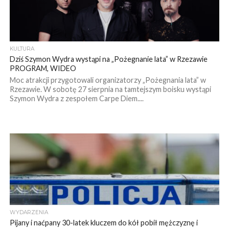
KULTURA
Dziś Szymon Wydra wystąpi na „Pożegnanie lata” w Rzezawie
PROGRAM, WIDEO
Moc atrakcji przygotowali organizatorzy „Pożegnania lata” w
Rzezawie. W sobotę 27 sierpnia na tamtejszym boisku wystąpi
Szymon Wydra z zespołem Carpe Diem....
WYDARZENIA
Pijany i naćpany 30-latek kluczem do kół pobił mężczyznę i