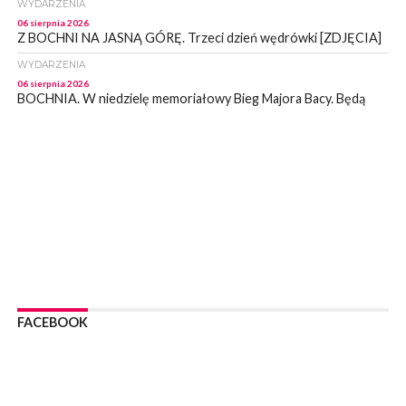
WYDARZENIA
06 sierpnia 2026
Z BOCHNI NA JASNĄ GÓRĘ. Trzeci dzień wędrówki [ZDJĘCIA]
WYDARZENIA
06 sierpnia 2026
BOCHNIA. W niedzielę memoriałowy Bieg Majora Bacy. Będą
zmiany w organizacji ruchu [MAPA]
WYDARZENIA
06 sierpnia 2026
BOCHNIA. Podpisano umowę na wykonanie dokumentacji
projektowej przebudowy ulicy Dołuszyckiej
WYDARZENIA
06 sierpnia 2026
POWIAT BRZESKI. Blisko dzieci, blisko rodziców – warsztaty dla
rodziców
WYDARZENIA
06 sierpnia 2026
FACEBOOK
POWIAT BRZESKI. W Wytrzyszczce karetka zderzyła się z
samochodem osobowym
WYDARZENIA
06 sierpnia 2026