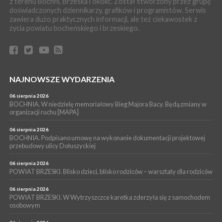
z terenu Bochni, Brzeska i okolic. Został stworzony przez grupę
Z BOCHNI NA JASNĄ GÓRĘ. Pierwszy dzień wędrówki
doświadczonych dziennikarzy, grafików i programistów. Serwis
[ZDJĘCIA]
zawiera dużo praktycznych informacji, ale też ciekawostek z
WYDARZENIA
życia powiatu bocheńskiego i brzeskiego.
04 sierpnia 2026
BRZESKO. Śledczy wyjaśniają, jak doszło do śmierci 32-letniego
mężczyzny
WYDARZENIA
NAJNOWSZE WYDARZENIA
04 sierpnia 2026
BOCHNIA. Rusza Gospelowe Lato. To będą cztery dni radosnej
muzyki [PROGRAM KONCERTÓW]
06 sierpnia 2026
BOCHNIA. W niedzielę memoriałowy Bieg Majora Bacy. Będą zmiany w
SPORT
organizacji ruchu [MAPA]
04 sierpnia 2026
BOCHNIA. W niedzielę XXXII Memoriałowy Bieg Majora Bacy!
06 sierpnia 2026
BOCHNIA. Podpisano umowę na wykonanie dokumentacji projektowej
przebudowy ulicy Dołuszyckiej
06 sierpnia 2026
POWIAT BRZESKI. Blisko dzieci, blisko rodziców – warsztaty dla rodziców
06 sierpnia 2026
POWIAT BRZESKI. W Wytrzyszczce karetka zderzyła się z samochodem
osobowym