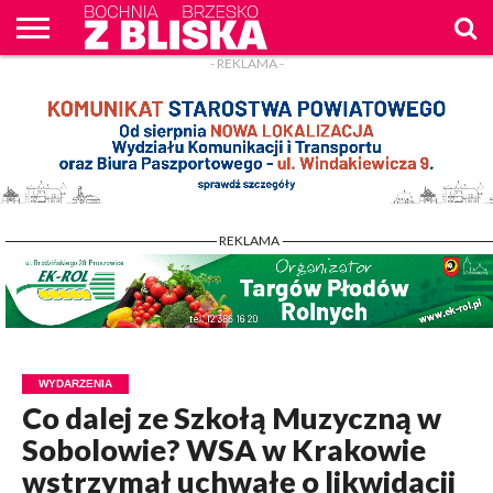
- REKLAMA -
O
NAS
WIADOMOŚCI
ZAPYTAM
CENNIK
KONTAKT
WPROST
REKLAM
- REKLAMA -
WYDARZENIA
Co dalej ze Szkołą Muzyczną w
Sobolowie? WSA w Krakowie
wstrzymał uchwałę o likwidacji