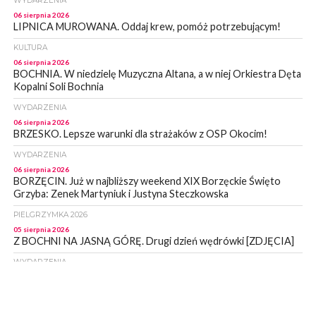
WYDARZENIA
06 sierpnia 2026
LIPNICA MUROWANA. Oddaj krew, pomóż potrzebującym!
KULTURA
06 sierpnia 2026
BOCHNIA. W niedzielę Muzyczna Altana, a w niej Orkiestra Dęta
Kopalni Soli Bochnia
WYDARZENIA
06 sierpnia 2026
BRZESKO. Lepsze warunki dla strażaków z OSP Okocim!
WYDARZENIA
06 sierpnia 2026
BORZĘCIN. Już w najbliższy weekend XIX Borzęckie Święto
Grzyba: Zenek Martyniuk i Justyna Steczkowska
PIELGRZYMKA 2026
05 sierpnia 2026
Z BOCHNI NA JASNĄ GÓRĘ. Drugi dzień wędrówki [ZDJĘCIA]
WYDARZENIA
05 sierpnia 2026
NASZ NEWS. Powstał Komitet Ochrony Ładu
Przestrzennego Miasta Bochnia. To odpowiedź na działania
magistratu