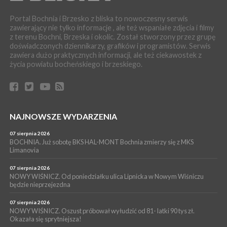
BORZĘCIN. Już w najbliższy weekend XIX Borzęckie Święto
Grzyba: Zenek Martyniuk i Justyna Steczkowska
Portal Bochnia i Brzesko z bliska to nowoczesny serwis
zawierający nie tylko informacje , ale też wspaniałe zdjęcia i filmy
PIELGRZYMKA 2026
z terenu Bochni, Brzeska i okolic. Został stworzony przez grupę
05 sierpnia 2026
doświadczonych dziennikarzy, grafików i programistów. Serwis
Z BOCHNI NA JASNĄ GÓRĘ. Drugi dzień wędrówki [ZDJĘCIA]
zawiera dużo praktycznych informacji, ale też ciekawostek z
WYDARZENIA
życia powiatu bocheńskiego i brzeskiego.
05 sierpnia 2026
NASZ NEWS. Powstał Komitet Ochrony Ładu
Przestrzennego Miasta Bochnia. To odpowiedź na działania
magistratu
WYDARZENIA
NAJNOWSZE WYDARZENIA
05 sierpnia 2026
LIPNICA MUROWANA. Na święcie gminy zagra zespół Kombi
07 sierpnia 2026
[PROGRAM]
BOCHNIA. Już sobotę BKS HAL-MONT Bochnia zmierzy się z MKS
Limanovia
WYDARZENIA
05 sierpnia 2026
07 sierpnia 2026
GMINA DRWINIA. 45 dzieci będzie się uczyć pływać. Zajęcia
NOWY WIŚNICZ. Od poniedziałku ulica Lipnicka w Nowym Wiśniczu
będzie nieprzejezdna
ruszą we wrześniu
07 sierpnia 2026
NOWY WIŚNICZ. Oszust próbował wyłudzić od 81- latki 90 tys zł.
Okazała się sprytniejsza!