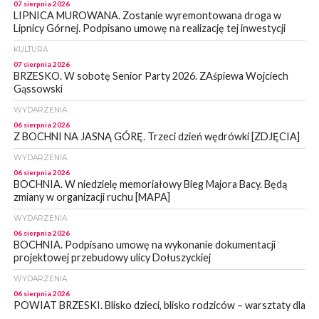
07 sierpnia 2026
LIPNICA MUROWANA. Zostanie wyremontowana droga w
Lipnicy Górnej. Podpisano umowę na realizację tej inwestycji
KULTURA
07 sierpnia 2026
BRZESKO. W sobotę Senior Party 2026. ZAśpiewa Wojciech
Gąssowski
WYDARZENIA
06 sierpnia 2026
Z BOCHNI NA JASNĄ GÓRĘ. Trzeci dzień wędrówki [ZDJĘCIA]
WYDARZENIA
06 sierpnia 2026
BOCHNIA. W niedzielę memoriałowy Bieg Majora Bacy. Będą
zmiany w organizacji ruchu [MAPA]
WYDARZENIA
06 sierpnia 2026
BOCHNIA. Podpisano umowę na wykonanie dokumentacji
projektowej przebudowy ulicy Dołuszyckiej
WYDARZENIA
06 sierpnia 2026
POWIAT BRZESKI. Blisko dzieci, blisko rodziców – warsztaty dla
rodziców