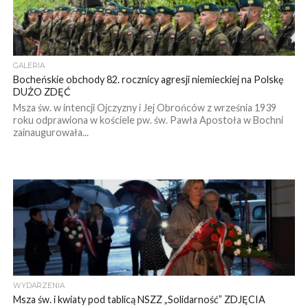
GALERIA
Bocheńskie obchody 82. rocznicy agresji niemieckiej na Polskę
DUŻO ZDĘĆ
Msza św. w intencji Ojczyzny i Jej Obrońców z września 1939
roku odprawiona w kościele pw. św. Pawła Apostoła w Bochni
zainaugurowała...
WYDARZENIA
Msza św. i kwiaty pod tablicą NSZZ „Solidarność” ZDJĘCIA