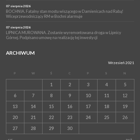
07 sierpnia 2026
BOCHNIA. Fatalny stan mostu wiszącego w Damienicach nad Rabą!
Wiceprzewodniczący RM w Bochni alarmuje
07 sierpnia 2026
LIPNICA MUROWANA. Zostanie wyremontowana droga w Lipnicy
Górnej. Podpisano umowę na realizację tej inwestycji
ARCHIWUM
Wrzesień 2021
P
W
Ś
C
P
S
N
1
2
3
4
5
6
7
8
9
10
11
12
13
14
15
16
17
18
19
20
21
22
23
24
25
26
27
28
29
30
« SIE
PAŹ »