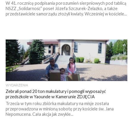
W 41. rocznicę podpisania porozumień sierpniowych pod tablicą
NSZZ „Solidarność” poseł Józefa Szczurek-Żelazko, a także
przedstawiciele samorządu złożyli kwiaty. Wcześniej w kościele...
WYDARZENIA
Zebrali ponad 20 ton makulatury i pomogli wyposażyć
przedszkole w Yaounde w Kamerunie ZDJĘCIA
Trzecia w tym roku zbiórka makulatury na misje została
przeprowadzona w minioną sobotę przy kościele św. Jana
Nepomucena. Cała akcja jak zwykle...