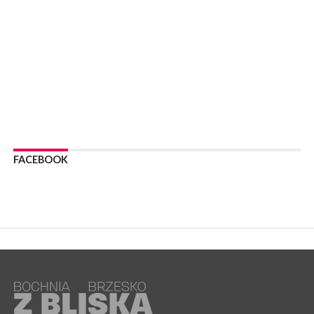
WYDARZENIA
06 sierpnia 2026
POWIAT BRZESKI. W Wytrzyszczce karetka zderzyła się z
samochodem osobowym
WYDARZENIA
06 sierpnia 2026
BOCHNIA. Dziś w muzeum kolejne spotkanie w ramach
Wakacyjnej Akademii Muzealnej
WYDARZENIA
06 sierpnia 2026
FACEBOOK
LIPNICA MUROWANA. Oddaj krew, pomóż potrzebującym!
KULTURA
06 sierpnia 2026
BOCHNIA. W niedzielę Muzyczna Altana, a w niej Orkiestra Dęta
Kopalni Soli Bochnia
WYDARZENIA
06 sierpnia 2026
BRZESKO. Lepsze warunki dla strażaków z OSP Okocim!
WYDARZENIA
06 sierpnia 2026