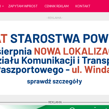
I
ZAPYTAM WPROST
CENNIK REKLAM
KONTAKT
- REKLAMA -
- REKLAMA -