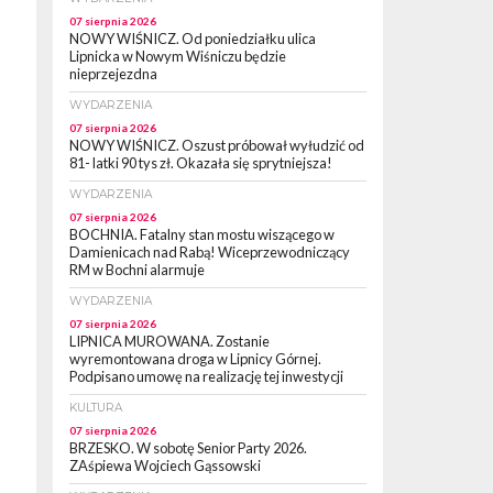
07 sierpnia 2026
NOWY WIŚNICZ. Od poniedziałku ulica
Lipnicka w Nowym Wiśniczu będzie
nieprzejezdna
WYDARZENIA
07 sierpnia 2026
NOWY WIŚNICZ. Oszust próbował wyłudzić od
81- latki 90 tys zł. Okazała się sprytniejsza!
WYDARZENIA
07 sierpnia 2026
BOCHNIA. Fatalny stan mostu wiszącego w
Damienicach nad Rabą! Wiceprzewodniczący
RM w Bochni alarmuje
WYDARZENIA
07 sierpnia 2026
LIPNICA MUROWANA. Zostanie
wyremontowana droga w Lipnicy Górnej.
Podpisano umowę na realizację tej inwestycji
KULTURA
07 sierpnia 2026
BRZESKO. W sobotę Senior Party 2026.
ZAśpiewa Wojciech Gąssowski