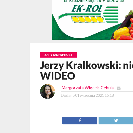
ZAPYTAM WPROST
Jerzy Kralkowski: n
WIDEO
Małgorzata Więcek-Cebula
Dodano
01 września 2021 15:18