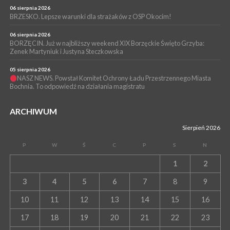
06 sierpnia 2026
BRZESKO. Lepsze warunki dla strażaków z OSP Okocim!
06 sierpnia 2026
BORZĘCIN. Już w najbliższy weekend XIX Borzęckie Święto Grzyba:
Zenek Martyniuk i Justyna Steczkowska
05 sierpnia 2026
NASZ NEWS. Powstał Komitet Ochrony Ładu Przestrzennego Miasta
Bochnia. To odpowiedź na działania magistratu
ARCHIWUM
Sierpień 2026
P
W
Ś
C
P
S
N
1
2
3
4
5
6
7
8
9
10
11
12
13
14
15
16
17
18
19
20
21
22
23