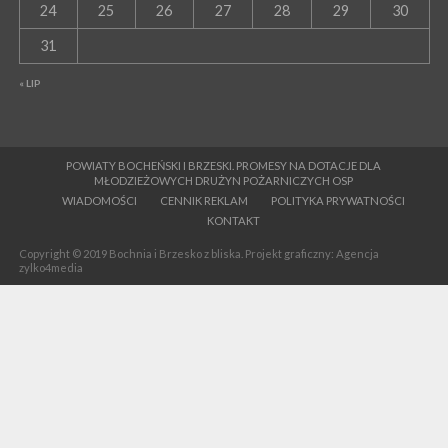
24
25
26
27
28
29
30
31
« LIP
POWIATY BOCHEŃSKI I BRZESKI. PROMESY NA DOTACJE DLA
MŁODZIEŻOWYCH DRUŻYN POŻARNICZYCH OSP
WIADOMOŚCI
CENNIK REKLAM
POLITYKA PRYWATNOŚCI
KONTAKT
Copyright © 2019 Bochnia i Brzesko z bliska. Projekt graficzny: Agencja
zylko4media