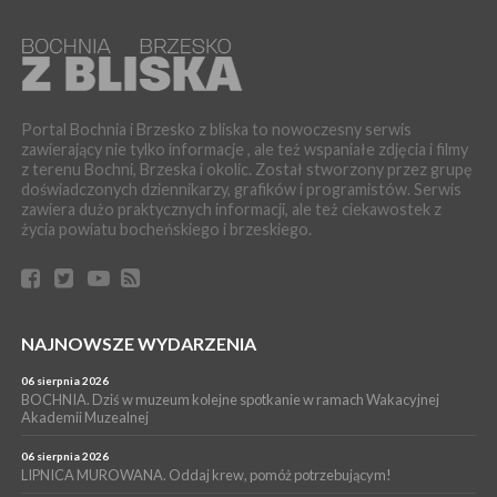
muzyki [PROGRAM KONCERTÓW]
SPORT
04 sierpnia 2026
BOCHNIA. W niedzielę XXXII Memoriałowy Bieg Majora Bacy!
WYDARZENIA
Portal Bochnia i Brzesko z bliska to nowoczesny serwis
04 sierpnia 2026
zawierający nie tylko informacje , ale też wspaniałe zdjęcia i filmy
MAŁOPOLSKA. Liczba stulatków wciąż rośnie
z terenu Bochni, Brzeska i okolic. Został stworzony przez grupę
ARTYKUŁ PARTNERSKI
doświadczonych dziennikarzy, grafików i programistów. Serwis
zawiera dużo praktycznych informacji, ale też ciekawostek z
04 sierpnia 2026
Codzienne nawyki, które wspierają zdrowie dziecka na dłużej
życia powiatu bocheńskiego i brzeskiego.
WYDARZENIA
04 sierpnia 2026
BRZESKO. Już jest Karta Mieszkańca Gminy Brzesko. Co to
oznacza?
NAJNOWSZE WYDARZENIA
WYDARZENIA
04 sierpnia 2026
06 sierpnia 2026
BOCHNIA. Kolejny patriotyczny mural na os. Niepodległości.
BOCHNIA. Dziś w muzeum kolejne spotkanie w ramach Wakacyjnej
Tym razem przedstawia Wojciecha Korfantego
Akademii Muzealnej
06 sierpnia 2026
LIPNICA MUROWANA. Oddaj krew, pomóż potrzebującym!