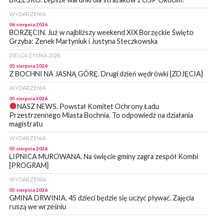
WYDARZENIA
06 sierpnia 2026
BORZĘCIN. Już w najbliższy weekend XIX Borzęckie Święto
Grzyba: Zenek Martyniuk i Justyna Steczkowska
PIELGRZYMKA 2026
05 sierpnia 2026
Z BOCHNI NA JASNĄ GÓRĘ. Drugi dzień wędrówki [ZDJĘCIA]
WYDARZENIA
05 sierpnia 2026
NASZ NEWS. Powstał Komitet Ochrony Ładu
Przestrzennego Miasta Bochnia. To odpowiedź na działania
magistratu
WYDARZENIA
05 sierpnia 2026
LIPNICA MUROWANA. Na święcie gminy zagra zespół Kombi
[PROGRAM]
WYDARZENIA
05 sierpnia 2026
GMINA DRWINIA. 45 dzieci będzie się uczyć pływać. Zajęcia
ruszą we wrześniu