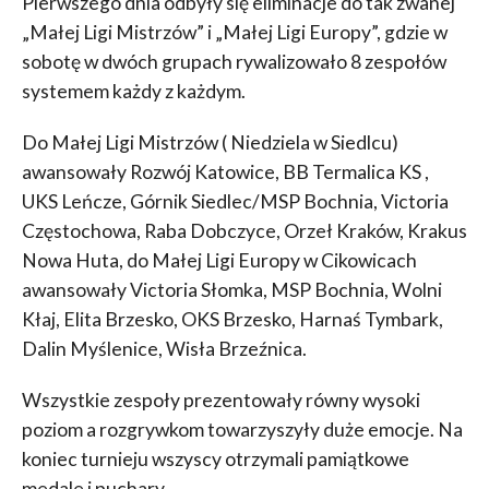
Pierwszego dnia odbyły się eliminacje do tak zwanej
„Małej Ligi Mistrzów” i „Małej Ligi Europy”, gdzie w
sobotę w dwóch grupach rywalizowało 8 zespołów
systemem każdy z każdym.
Do Małej Ligi Mistrzów ( Niedziela w Siedlcu)
awansowały Rozwój Katowice, BB Termalica KS ,
UKS Leńcze, Górnik Siedlec/MSP Bochnia, Victoria
Częstochowa, Raba Dobczyce, Orzeł Kraków, Krakus
Nowa Huta, do Małej Ligi Europy w Cikowicach
awansowały Victoria Słomka, MSP Bochnia, Wolni
Kłaj, Elita Brzesko, OKS Brzesko, Harnaś Tymbark,
Dalin Myślenice, Wisła Brzeźnica.
Wszystkie zespoły prezentowały równy wysoki
poziom a rozgrywkom towarzyszyły duże emocje. Na
koniec turnieju wszyscy otrzymali pamiątkowe
medale i puchary.