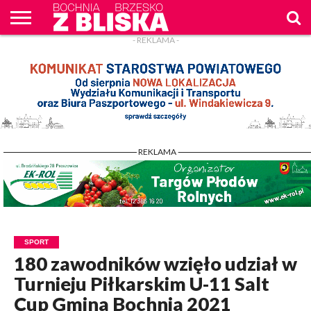
- REKLAMA -
O
NAS
WIADOMOŚCI
ZAPYTAM
CENNIK
KONTAKT
WPROST
REKLAM
- REKLAMA -
SPORT
180 zawodników wzięło udział w
Turnieju Piłkarskim U-11 Salt
Cup Gmina Bochnia 2021