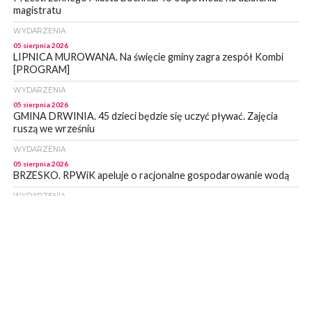
magistratu
WYDARZENIA
05 sierpnia 2026
LIPNICA MUROWANA. Na święcie gminy zagra zespół Kombi
[PROGRAM]
WYDARZENIA
05 sierpnia 2026
GMINA DRWINIA. 45 dzieci będzie się uczyć pływać. Zajęcia
ruszą we wrześniu
WYDARZENIA
05 sierpnia 2026
BRZESKO. RPWiK apeluje o racjonalne gospodarowanie wodą
WYDARZENIA
05 sierpnia 2026
BRZESKO. Dożynki zaplanowano na 15 sierpnia
WYDARZENIA
04 sierpnia 2026
MASZKIENICE. Pies pogryzł 3-letnią dziewczynkę. Śmigłowiec
zabrał dziecko do szpitala w Krakowie
PIELGRZYMKA 2026