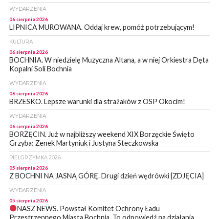
WYDARZENIA
06 sierpnia 2026
LIPNICA MUROWANA. Oddaj krew, pomóż potrzebującym!
KULTURA
06 sierpnia 2026
BOCHNIA. W niedzielę Muzyczna Altana, a w niej Orkiestra Dęta
Kopalni Soli Bochnia
WYDARZENIA
06 sierpnia 2026
BRZESKO. Lepsze warunki dla strażaków z OSP Okocim!
WYDARZENIA
06 sierpnia 2026
BORZĘCIN. Już w najbliższy weekend XIX Borzęckie Święto
Grzyba: Zenek Martyniuk i Justyna Steczkowska
PIELGRZYMKA 2026
05 sierpnia 2026
Z BOCHNI NA JASNĄ GÓRĘ. Drugi dzień wędrówki [ZDJĘCIA]
WYDARZENIA
05 sierpnia 2026
NASZ NEWS. Powstał Komitet Ochrony Ładu
Przestrzennego Miasta Bochnia. To odpowiedź na działania