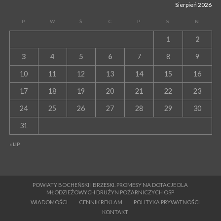
Sierpień 2026
P
W
Ś
C
P
S
N
1
2
3
4
5
6
7
8
9
10
11
12
13
14
15
16
17
18
19
20
21
22
23
24
25
26
27
28
29
30
31
« LIP
POWIATY BOCHEŃSKI I BRZESKI. PROMESY NA DOTACJE DLA
MŁODZIEŻOWYCH DRUŻYN POŻARNICZYCH OSP
WIADOMOŚCI
CENNIK REKLAM
POLITYKA PRYWATNOŚCI
KONTAKT