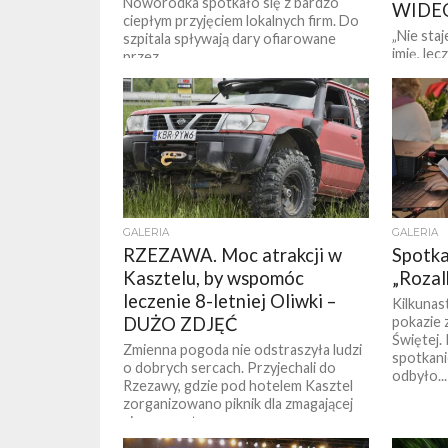
Noworodka spotkało się z bardzo
WIDEO
ciepłym przyjęciem lokalnych firm. Do
„Nie sta
szpitala spływają dary ofiarowane
imię, lec
przez...
Najwyższ
mówił w 
GALERIA
GALERIA
RZEZAWA. Moc atrakcji w
Spotka
Kasztelu, by wspomóc
„Roza
leczenie 8-letniej Oliwki –
Kilkunas
DUŻO ZDJĘĆ
pokazie 
Świętej.
Zmienna pogoda nie odstraszyła ludzi
spotkanie
o dobrych sercach. Przyjechali do
odbyło...
Rzezawy, gdzie pod hotelem Kasztel
zorganizowano piknik dla zmagającej
się z nowotworem...