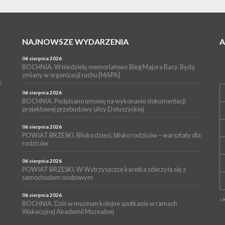
NAJNOWSZE WYDARZENIA
06 sierpnia 2026
BOCHNIA. W niedzielę memoriałowy Bieg Majora Bacy. Będą
zmiany w organizacji ruchu [MAPA]
s
06 sierpnia 2026
BOCHNIA. Podpisano umowę na wykonanie dokumentacji
projektowej przebudowy ulicy Dołuszyckiej
06 sierpnia 2026
POWIAT BRZESKI. Blisko dzieci, blisko rodziców – warsztaty dla
rodziców
06 sierpnia 2026
POWIAT BRZESKI. W Wytrzyszczce karetka zderzyła się z
samochodem osobowym
06 sierpnia 2026
« 
BOCHNIA. Dziś w muzeum kolejne spotkanie w ramach
Wakacyjnej Akademii Muzealnej