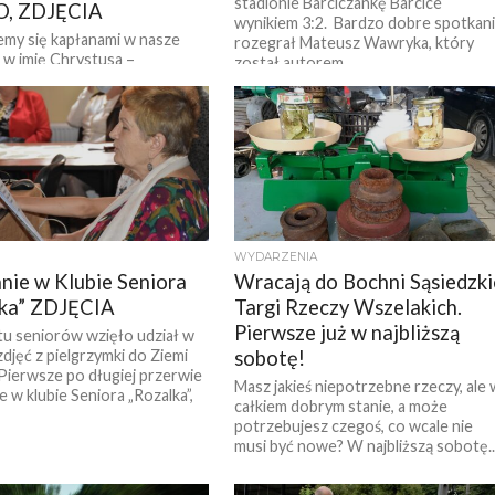
stadionie Barciczankę Barcice
, ZDJĘCIA
wynikiem 3:2. Bardzo dobre spotkan
jemy się kapłanami w nasze
rozegrał Mateusz Wawryka, który
z w imię Chrystusa –
został autorem...
ego i Wiecznego Kapłana” –
sobotę biskup tarnowski...
WYDARZENIA
nie w Klubie Seniora
Wracają do Bochni Sąsiedzki
lka” ZDJĘCIA
Targi Rzeczy Wszelakich.
Pierwsze już w najbliższą
tu seniorów wzięło udział w
zdjęć z pielgrzymki do Ziemi
sobotę!
 Pierwsze po długiej przerwie
Masz jakieś niepotrzebne rzeczy, ale 
 w klubie Seniora „Rozalka”,
całkiem dobrym stanie, a może
potrzebujesz czegoś, co wcale nie
musi być nowe? W najbliższą sobotę..