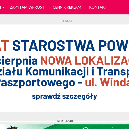
I
ZAPYTAM WPROST
CENNIK REKLAM
KONTAKT
- REKLAMA -
- REKLAMA -