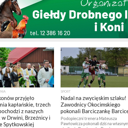
NIA
SPORT
konów przyjęło
Nadal na zwycięskim szlaku!
nia kapłańskie, trzech
Zawodnicy Okocimskiego
 pochodzi z naszych
pokonali Barciczankę Barcic
: w Drwini, Brzeźnicy i
Podopieczni trenera Mateusza
e Spytkowskiej
Pawłowicza pokonali dziś na własny