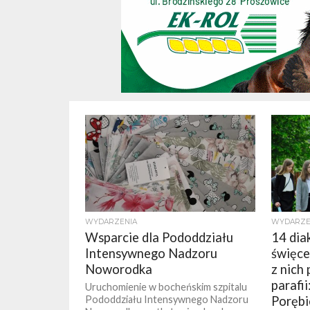
WYDARZENIA
WYDARZE
Wsparcie dla Pododdziału
14 dia
Intensywnego Nadzoru
święce
Noworodka
z nich
parafii
Uruchomienie w bocheńskim szpitalu
Pododdziału Intensywnego Nadzoru
Porębi