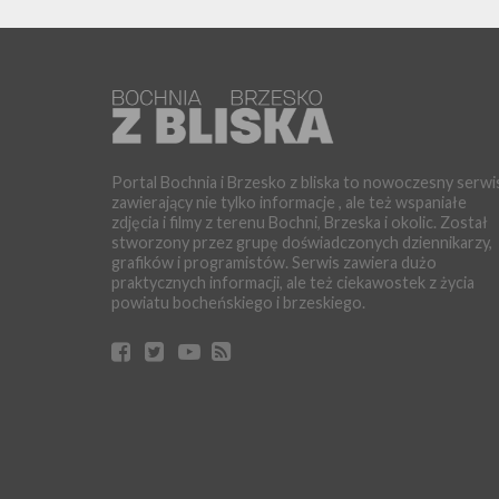
Portal Bochnia i Brzesko z bliska to nowoczesny serwi
zawierający nie tylko informacje , ale też wspaniałe
zdjęcia i filmy z terenu Bochni, Brzeska i okolic. Został
stworzony przez grupę doświadczonych dziennikarzy,
grafików i programistów. Serwis zawiera dużo
praktycznych informacji, ale też ciekawostek z życia
powiatu bocheńskiego i brzeskiego.