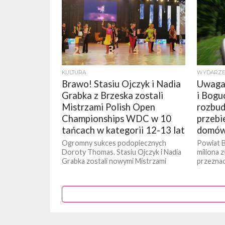
KULTURA
WYDARZE
Brawo! Stasiu Ojczyk i Nadia
Uwaga
Grabka z Brzeska zostali
i Bogu
Mistrzami Polish Open
rozbud
Championships WDC w 10
przebi
tańcach w kategorii 12-13 lat
domów
Ogromny sukces podopiecznych
Powiat B
Doroty Thomas. Stasiu Ojczyk i Nadia
miliona 
Grabka zostali nowymi Mistrzami
przezna
Polski w 10 tańcach w kategorii 12-13
powiatow
lat, podczas...
Bogucica
zdecydow