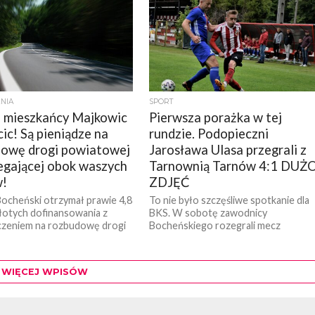
NIA
SPORT
 mieszkańcy Majkowic
Pierwsza porażka w tej
cic! Są pieniądze na
rundzie. Podopieczni
owę drogi powiatowej
Jarosława Ulasa przegrali z
egającej obok waszych
Tarnownią Tarnów 4:1 DUŻ
!
ZDJĘĆ
ocheński otrzymał prawie 4,8
To nie było szczęśliwe spotkanie dla
złotych dofinansowania z
BKS. W sobotę zawodnicy
czeniem na rozbudowę drogi
Bocheńskiego rozegrali mecz
ej w Majkowicach i
wyjazdowy na stadionie przy ul.
ch. Ministerstwo Finansów
Bandrowskiego w Tarnowie z...
ało o...
WIĘCEJ WPISÓW