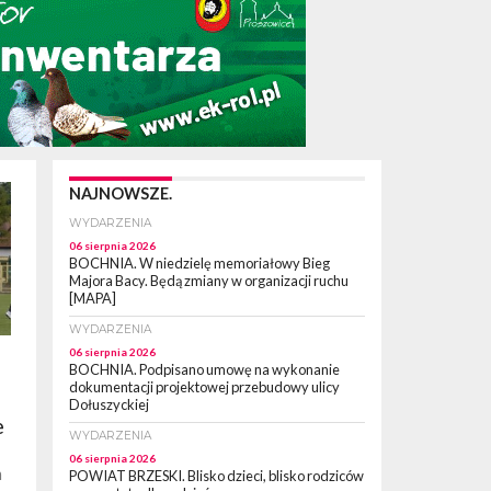
NAJNOWSZE.
WYDARZENIA
06 sierpnia 2026
BOCHNIA. W niedzielę memoriałowy Bieg
Majora Bacy. Będą zmiany w organizacji ruchu
[MAPA]
WYDARZENIA
06 sierpnia 2026
BOCHNIA. Podpisano umowę na wykonanie
dokumentacji projektowej przebudowy ulicy
Dołuszyckiej
e
WYDARZENIA
06 sierpnia 2026
m
POWIAT BRZESKI. Blisko dzieci, blisko rodziców