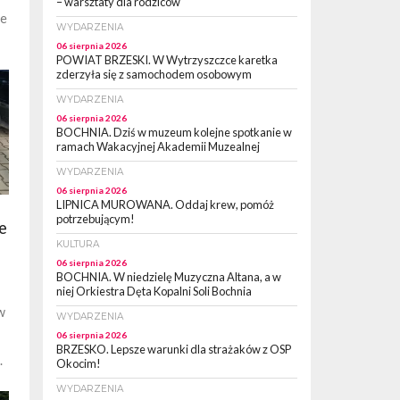
– warsztaty dla rodziców
ie
WYDARZENIA
06 sierpnia 2026
POWIAT BRZESKI. W Wytrzyszczce karetka
zderzyła się z samochodem osobowym
WYDARZENIA
06 sierpnia 2026
BOCHNIA. Dziś w muzeum kolejne spotkanie w
ramach Wakacyjnej Akademii Muzealnej
WYDARZENIA
06 sierpnia 2026
LIPNICA MUROWANA. Oddaj krew, pomóż
potrzebującym!
e
KULTURA
06 sierpnia 2026
BOCHNIA. W niedzielę Muzyczna Altana, a w
niej Orkiestra Dęta Kopalni Soli Bochnia
w
WYDARZENIA
06 sierpnia 2026
BRZESKO. Lepsze warunki dla strażaków z OSP
.
Okocim!
WYDARZENIA