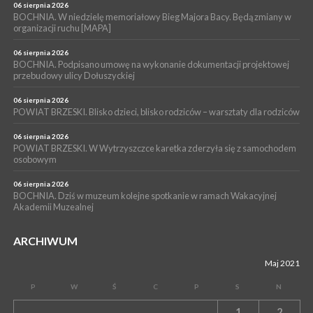
muzyki [PROGRAM KONCERTÓW]
06 sierpnia 2026
BOCHNIA. W niedzielę memoriałowy Bieg Majora Bacy. Będą zmiany w
SPORT
organizacji ruchu [MAPA]
04 sierpnia 2026
BOCHNIA. W niedzielę XXXII Memoriałowy Bieg Majora Bacy!
06 sierpnia 2026
BOCHNIA. Podpisano umowę na wykonanie dokumentacji projektowej
przebudowy ulicy Dołuszyckiej
06 sierpnia 2026
POWIAT BRZESKI. Blisko dzieci, blisko rodziców – warsztaty dla rodziców
06 sierpnia 2026
POWIAT BRZESKI. W Wytrzyszczce karetka zderzyła się z samochodem
osobowym
06 sierpnia 2026
BOCHNIA. Dziś w muzeum kolejne spotkanie w ramach Wakacyjnej
Akademii Muzealnej
ARCHIWUM
Maj 2021
P
W
Ś
C
P
S
N
1
2