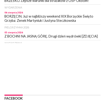
BRZESKO. Lepsze warunki dla strażaków z OSP Okocim!
WYDARZENIA
06 sierpnia 2026
BORZĘCIN. Już w najbliższy weekend XIX Borzęckie Święto
Grzyba: Zenek Martyniuk i Justyna Steczkowska
PIELGRZYMKA 2026
05 sierpnia 2026
Z BOCHNI NA JASNĄ GÓRĘ. Drugi dzień wędrówki [ZDJĘCIA]
WYDARZENIA
05 sierpnia 2026
NASZ NEWS. Powstał Komitet Ochrony Ładu
Przestrzennego Miasta Bochnia. To odpowiedź na działania
magistratu
WYDARZENIA
05 sierpnia 2026
LIPNICA MUROWANA. Na święcie gminy zagra zespół Kombi
[PROGRAM]
WYDARZENIA
05 sierpnia 2026
GMINA DRWINIA. 45 dzieci będzie się uczyć pływać. Zajęcia
FACEBOOK
ruszą we wrześniu