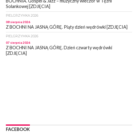
BOCHNIA. Gospel & Jazz – muzyczny wieczór w Tężni
Solankowej [ZDJĘCIA]
PIELGRZYMKA 2026
08 sierpnia 2026
Z BOCHNI NA JASNĄ GÓRĘ. Piąty dzień wędrówki [ZDJĘCIA]
PIELGRZYMKA 2026
07 sierpnia 2026
Z BOCHNI NA JASNĄ GÓRĘ. Dzień czwarty wędrówki
[ZDJĘCIA]
WYDARZENIA
07 sierpnia 2026
BOCHNIA. Magistrat informuje – stan mostu wiszącego nad
Rabą jest monitorowany
WYDARZENIA
07 sierpnia 2026
BOCHNIA. Już sobotę BKS HAL-MONT Bochnia zmierzy się z
MKS Limanovia
WYDARZENIA
07 sierpnia 2026
NOWY WIŚNICZ. Od poniedziałku ulica Lipnicka w Nowym
FACEBOOK
Wiśniczu będzie nieprzejezdna