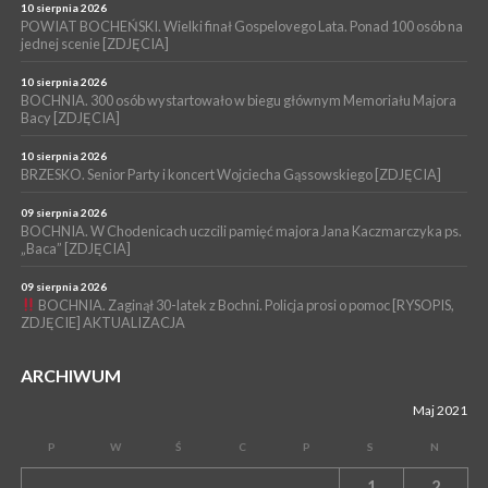
BOCHNIA. W niedzielę memoriałowy Bieg Majora Bacy. Będą
10 sierpnia 2026
zmiany w organizacji ruchu [MAPA]
POWIAT BOCHEŃSKI. Wielki finał Gospelovego Lata. Ponad 100 osób na
jednej scenie [ZDJĘCIA]
WYDARZENIA
06 sierpnia 2026
10 sierpnia 2026
BOCHNIA. Podpisano umowę na wykonanie dokumentacji
BOCHNIA. 300 osób wystartowało w biegu głównym Memoriału Majora
Bacy [ZDJĘCIA]
projektowej przebudowy ulicy Dołuszyckiej
10 sierpnia 2026
BRZESKO. Senior Party i koncert Wojciecha Gąssowskiego [ZDJĘCIA]
09 sierpnia 2026
BOCHNIA. W Chodenicach uczcili pamięć majora Jana Kaczmarczyka ps.
„Baca” [ZDJĘCIA]
09 sierpnia 2026
BOCHNIA. Zaginął 30-latek z Bochni. Policja prosi o pomoc [RYSOPIS,
ZDJĘCIE] AKTUALIZACJA
ARCHIWUM
Maj 2021
P
W
Ś
C
P
S
N
1
2