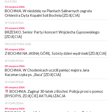
KULTURA
10 sierpnia 2026
BOCHNIA. W niedzielę na Plantach Salinarnych zagrała
Orkiestra Dęta Kopalni Soli Bochnia [ZDJĘCIA]
WYDARZENIA
10 sierpnia 2026
BRZESKO. Senior Party i koncert Wojciecha Gąssowskiego
[ZDJĘCIA]
PIELGRZYMKA 2026
09 sierpnia 2026
Z BOCHNI NA JASNĄ GÓRĘ. Szósty dzień wędrówki [ZDJĘCIA]
WYDARZENIA
09 sierpnia 2026
BOCHNIA. W Chodenicach uczcili pamięć majora Jana
Kaczmarczyka ps. „Baca” [ZDJĘCIA]
WYDARZENIA
09 sierpnia 2026
BOCHNIA. Zaginął 30-latek z Bochni. Policja prosi o pomoc
[RYSOPIS, ZDJĘCIE] AKTUALIZACJA
WYDARZENIA
09 sierpnia 2026