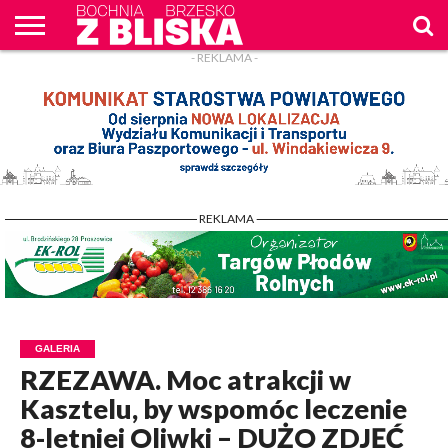
- REKLAMA -
O
NAS
WIADOMOŚCI
ZAPYTAM
CENNIK
KONTAKT
WPROST
REKLAM
- REKLAMA -
GALERIA
RZEZAWA. Moc atrakcji w
Kasztelu, by wspomóc leczenie
8-letniej Oliwki – DUŻO ZDJĘĆ