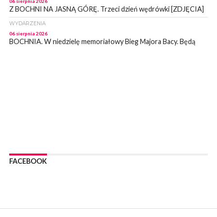
06 sierpnia 2026
Z BOCHNI NA JASNĄ GÓRĘ. Trzeci dzień wędrówki [ZDJĘCIA]
WYDARZENIA
06 sierpnia 2026
BOCHNIA. W niedzielę memoriałowy Bieg Majora Bacy. Będą
zmiany w organizacji ruchu [MAPA]
WYDARZENIA
06 sierpnia 2026
BOCHNIA. Podpisano umowę na wykonanie dokumentacji
projektowej przebudowy ulicy Dołuszyckiej
WYDARZENIA
06 sierpnia 2026
POWIAT BRZESKI. Blisko dzieci, blisko rodziców – warsztaty dla
rodziców
WYDARZENIA
06 sierpnia 2026
FACEBOOK
POWIAT BRZESKI. W Wytrzyszczce karetka zderzyła się z
samochodem osobowym
WYDARZENIA
06 sierpnia 2026
BOCHNIA. Dziś w muzeum kolejne spotkanie w ramach
Wakacyjnej Akademii Muzealnej