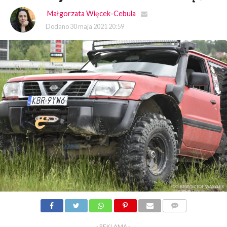
Małgorzata Więcek-Cebula
Dodano
30 maja 2021 20:59
FOT. KRZYSZTOF WASYŁEK
KOMENTARZY
- REKLAMA -