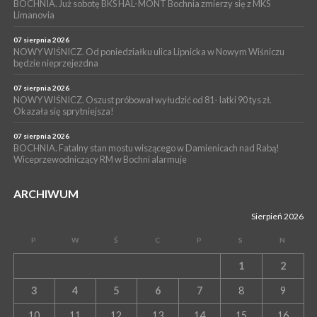
Przestrzennego Miasta Bochnia. To odpowiedź na działania
BOCHNIA. Już sobotę BKS HAL-MONT Bochnia zmierzy się z MKS
Limanovia
magistratu
07 sierpnia 2026
NOWY WIŚNICZ. Od poniedziałku ulica Lipnicka w Nowym Wiśniczu
będzie nieprzejezdna
07 sierpnia 2026
NOWY WIŚNICZ. Oszust próbował wyłudzić od 81- latki 90 tys zł.
Okazała się sprytniejsza!
07 sierpnia 2026
BOCHNIA. Fatalny stan mostu wiszącego w Damienicach nad Rabą!
Wiceprzewodniczący RM w Bochni alarmuje
ARCHIWUM
Sierpień 2026
P
W
Ś
C
P
S
N
1
2
3
4
5
6
7
8
9
10
11
12
13
14
15
16