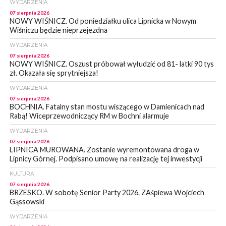
WYDARZENIA
07 sierpnia 2026
NOWY WIŚNICZ. Od poniedziałku ulica Lipnicka w Nowym
Wiśniczu będzie nieprzejezdna
WYDARZENIA
07 sierpnia 2026
NOWY WIŚNICZ. Oszust próbował wyłudzić od 81- latki 90 tys
zł. Okazała się sprytniejsza!
WYDARZENIA
07 sierpnia 2026
BOCHNIA. Fatalny stan mostu wiszącego w Damienicach nad
Rabą! Wiceprzewodniczący RM w Bochni alarmuje
WYDARZENIA
07 sierpnia 2026
LIPNICA MUROWANA. Zostanie wyremontowana droga w
Lipnicy Górnej. Podpisano umowę na realizację tej inwestycji
KULTURA
07 sierpnia 2026
BRZESKO. W sobotę Senior Party 2026. ZAśpiewa Wojciech
Gąssowski
WYDARZENIA