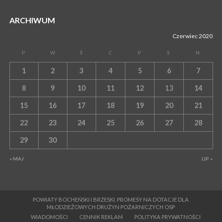
ARCHIWUM
Czerwiec 2020
P
W
Ś
C
P
S
N
1
2
3
4
5
6
7
8
9
10
11
12
13
14
15
16
17
18
19
20
21
22
23
24
25
26
27
28
29
30
« MAJ
LIP »
POWIATY BOCHEŃSKI I BRZESKI. PROMESY NA DOTACJE DLA
MŁODZIEŻOWYCH DRUŻYN POŻARNICZYCH OSP
WIADOMOŚCI
CENNIK REKLAM
POLITYKA PRYWATNOŚCI