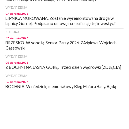
WYDARZENIA
07 sierpnia 2026
LIPNICA MUROWANA. Zostanie wyremontowana droga w
Lipnicy Górnej. Podpisano umowę na realizację tej inwestycji
KULTURA
07 sierpnia 2026
BRZESKO. W sobotę Senior Party 2026. ZAśpiewa Wojciech
Gąssowski
WYDARZENIA
06 sierpnia 2026
Z BOCHNI NA JASNĄ GÓRĘ. Trzeci dzień wędrówki [ZDJĘCIA]
WYDARZENIA
06 sierpnia 2026
BOCHNIA. W niedzielę memoriałowy Bieg Majora Bacy. Będą
zmiany w organizacji ruchu [MAPA]
WYDARZENIA
06 sierpnia 2026
BOCHNIA. Podpisano umowę na wykonanie dokumentacji
projektowej przebudowy ulicy Dołuszyckiej
WYDARZENIA