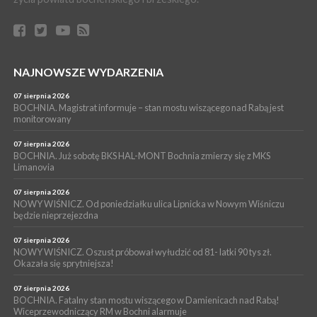
WYDARZENIA
06 sierpnia 2026
BORZĘCIN. Już w najbliższy weekend XIX Borzęckie Święto
Grzyba: Zenek Martyniuk i Justyna Steczkowska
PIELGRZYMKA 2026
NAJNOWSZE WYDARZENIA
05 sierpnia 2026
Z BOCHNI NA JASNĄ GÓRĘ. Drugi dzień wędrówki [ZDJĘCIA]
07 sierpnia 2026
BOCHNIA. Magistrat informuje – stan mostu wiszącego nad Rabą jest
WYDARZENIA
monitorowany
05 sierpnia 2026
NASZ NEWS. Powstał Komitet Ochrony Ładu
07 sierpnia 2026
Przestrzennego Miasta Bochnia. To odpowiedź na działania
BOCHNIA. Już sobotę BKS HAL-MONT Bochnia zmierzy się z MKS
Limanovia
magistratu
07 sierpnia 2026
NOWY WIŚNICZ. Od poniedziałku ulica Lipnicka w Nowym Wiśniczu
będzie nieprzejezdna
07 sierpnia 2026
NOWY WIŚNICZ. Oszust próbował wyłudzić od 81- latki 90 tys zł.
Okazała się sprytniejsza!
07 sierpnia 2026
BOCHNIA. Fatalny stan mostu wiszącego w Damienicach nad Rabą!
Wiceprzewodniczący RM w Bochni alarmuje