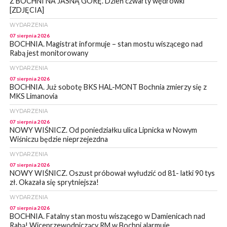
Z BOCHNI NA JASNĄ GÓRĘ. Dzień czwarty wędrówki
[ZDJĘCIA]
WYDARZENIA
07 sierpnia 2026
BOCHNIA. Magistrat informuje – stan mostu wiszącego nad
Rabą jest monitorowany
WYDARZENIA
07 sierpnia 2026
BOCHNIA. Już sobotę BKS HAL-MONT Bochnia zmierzy się z
MKS Limanovia
WYDARZENIA
07 sierpnia 2026
NOWY WIŚNICZ. Od poniedziałku ulica Lipnicka w Nowym
Wiśniczu będzie nieprzejezdna
WYDARZENIA
07 sierpnia 2026
NOWY WIŚNICZ. Oszust próbował wyłudzić od 81- latki 90 tys
zł. Okazała się sprytniejsza!
WYDARZENIA
07 sierpnia 2026
BOCHNIA. Fatalny stan mostu wiszącego w Damienicach nad
Rabą! Wiceprzewodniczący RM w Bochni alarmuje