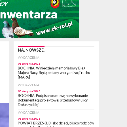
NAJNOWSZE.
WYDARZENIA
06 sierpnia 2026
BOCHNIA. W niedzielę memoriałowy Bieg
Majora Bacy. Będą zmiany w organizacji ruchu
[MAPA]
WYDARZENIA
06 sierpnia 2026
BOCHNIA. Podpisano umowę na wykonanie
dokumentacji projektowej przebudowy ulicy
Dołuszyckiej
WYDARZENIA
06 sierpnia 2026
POWIAT BRZESKI. Blisko dzieci, blisko rodziców