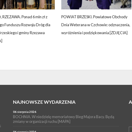
 RZEZAWA. Ponad 6 mln zł z
POWIAT BRZESKI. Powiatowe Obchody
o Funduszu Rozwoju Dróg dla
Dnia Weterana w Czchowie: odznaczenia,
Brzeskiego i gminy Rzezawa
wyróżnienia i podziękowania [ZDJĘCIA]
A]
NAJNOWSZE WYDARZENIA
06 sierpnia 2026
BOCHNIA. W niedzielę memoriałowy Bieg Majora Bacy. Będą
zmiany w organizacji ruchu [MAPA]
s
06 sierpnia 2026