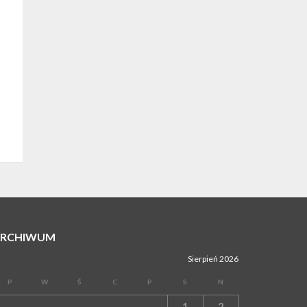
ARCHIWUM
Sierpień 2026
P
W
Ś
C
P
S
N
1
2