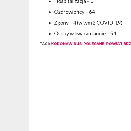
Hospitalizacja – 0
Ozdrowieńcy – 64
Zgony – 4 (w tym 2 COVID-19)
Osoby w kwarantannie – 54
TAGI:
KORONAWIRUS
,
POLECANE
,
POWIAT BRZ