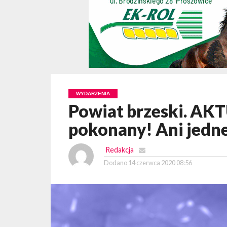
WYDARZENIA
Powiat brzeski. AK
pokonany! Ani jedn
Redakcja
Dodano
14 czerwca 2020 08:56