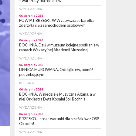
– warsztaty dla rodziców
WYDARZENIA
06 sierpnia 2026
POWIAT BRZESKI. W Wytrzyszczce karetka
zderzyła się z samochodem osobowym
WYDARZENIA
06 sierpnia 2026
BOCHNIA. Dziś w muzeum kolejne spotkanie w
ramach Wakacyjnej Akademii Muzealnej
WYDARZENIA
06 sierpnia 2026
LIPNICA MUROWANA. Oddaj krew, pomóż
potrzebującym!
KULTURA
06 sierpnia 2026
BOCHNIA. W niedzielę Muzyczna Altana, a w
niej Orkiestra Dęta Kopalni Soli Bochnia
WYDARZENIA
06 sierpnia 2026
BRZESKO. Lepsze warunki dla strażaków z OSP
Okocim!
WYDARZENIA