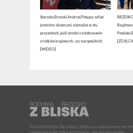
Starosta Brzeski Andrzej Potępa: od lat
BRZESKO,
jesteśmy skuteczni, niemalże w stu
Rządoweg
procentach, jeśli chodzi o zdobywanie
Powiatu 
środków krajowych, czy europejskich
[ZDJĘCI
[WIDEO]
Portal Bochnia i Brzesko z bliska to nowoczesny serwi
zawierający nie tylko informacje , ale też wspaniałe