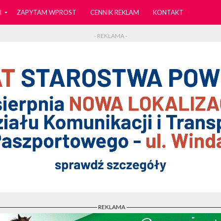
I
ZAPYTAM WPROST
CENNIK REKLAM
KONTAKT
- REKLAMA -
- REKLAMA -