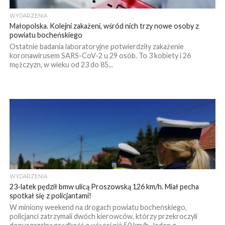
WYDARZENIA
Małopolska. Kolejni zakażeni, wśród nich trzy nowe osoby z
powiatu bocheńskiego
Ostatnie badania laboratoryjne potwierdziły zakażenie
koronawirusem SARS-CoV-2 u 29 osób. To 3 kobiety i 26
mężczyzn, w wieku od 23 do 85...
WYDARZENIA
23-latek pędził bmw ulicą Proszowską 126 km/h. Miał pecha
spotkał się z policjantami!
W miniony weekend na drogach powiatu bocheńskiego,
policjanci zatrzymali dwóch kierowców, którzy przekroczyli