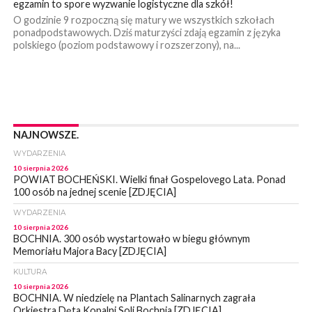
egzamin to spore wyzwanie logistyczne dla szkół!
O godzinie 9 rozpoczną się matury we wszystkich szkołach
ponadpodstawowych. Dziś maturzyści zdają egzamin z języka
polskiego (poziom podstawowy i rozszerzony), na...
NAJNOWSZE.
WYDARZENIA
10 sierpnia 2026
POWIAT BOCHEŃSKI. Wielki finał Gospelovego Lata. Ponad
100 osób na jednej scenie [ZDJĘCIA]
WYDARZENIA
10 sierpnia 2026
BOCHNIA. 300 osób wystartowało w biegu głównym
Memoriału Majora Bacy [ZDJĘCIA]
KULTURA
10 sierpnia 2026
BOCHNIA. W niedzielę na Plantach Salinarnych zagrała
Orkiestra Dęta Kopalni Soli Bochnia [ZDJĘCIA]