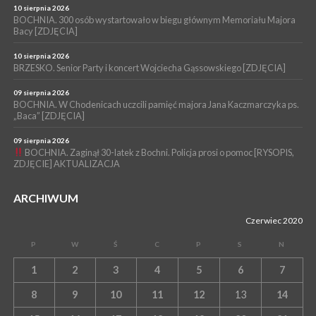
06 sierpnia 2026
10 sierpnia 2026
BOCHNIA. Podpisano umowę na wykonanie dokumentacji
BOCHNIA. 300 osób wystartowało w biegu głównym Memoriału Majora
Bacy [ZDJĘCIA]
projektowej przebudowy ulicy Dołuszyckiej
10 sierpnia 2026
BRZESKO. Senior Party i koncert Wojciecha Gąssowskiego [ZDJĘCIA]
09 sierpnia 2026
BOCHNIA. W Chodenicach uczcili pamięć majora Jana Kaczmarczyka ps.
„Baca” [ZDJĘCIA]
09 sierpnia 2026
BOCHNIA. Zaginął 30-latek z Bochni. Policja prosi o pomoc [RYSOPIS,
ZDJĘCIE] AKTUALIZACJA
ARCHIWUM
Czerwiec 2020
P
W
Ś
C
P
S
N
1
2
3
4
5
6
7
8
9
10
11
12
13
14