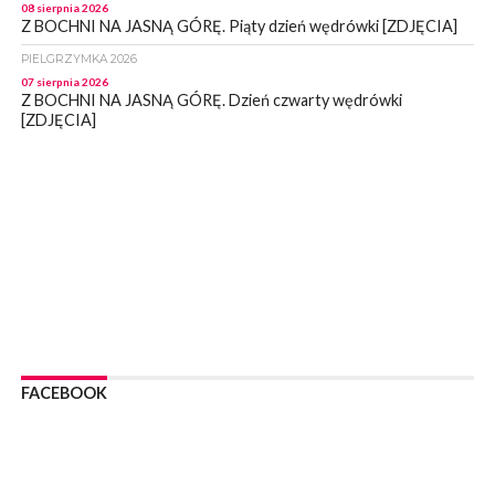
08 sierpnia 2026
Z BOCHNI NA JASNĄ GÓRĘ. Piąty dzień wędrówki [ZDJĘCIA]
PIELGRZYMKA 2026
07 sierpnia 2026
Z BOCHNI NA JASNĄ GÓRĘ. Dzień czwarty wędrówki
[ZDJĘCIA]
WYDARZENIA
07 sierpnia 2026
BOCHNIA. Magistrat informuje – stan mostu wiszącego nad
Rabą jest monitorowany
WYDARZENIA
07 sierpnia 2026
BOCHNIA. Już sobotę BKS HAL-MONT Bochnia zmierzy się z
MKS Limanovia
WYDARZENIA
07 sierpnia 2026
NOWY WIŚNICZ. Od poniedziałku ulica Lipnicka w Nowym
FACEBOOK
Wiśniczu będzie nieprzejezdna
WYDARZENIA
07 sierpnia 2026
NOWY WIŚNICZ. Oszust próbował wyłudzić od 81- latki 90 tys