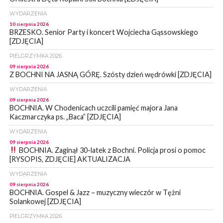
WYDARZENIA
10 sierpnia 2026
BRZESKO. Senior Party i koncert Wojciecha Gąssowskiego
[ZDJĘCIA]
PIELGRZYMKA 2026
09 sierpnia 2026
Z BOCHNI NA JASNĄ GÓRĘ. Szósty dzień wędrówki [ZDJĘCIA]
WYDARZENIA
09 sierpnia 2026
BOCHNIA. W Chodenicach uczcili pamięć majora Jana
Kaczmarczyka ps. „Baca” [ZDJĘCIA]
WYDARZENIA
09 sierpnia 2026
BOCHNIA. Zaginął 30-latek z Bochni. Policja prosi o pomoc
[RYSOPIS, ZDJĘCIE] AKTUALIZACJA
WYDARZENIA
09 sierpnia 2026
BOCHNIA. Gospel & Jazz – muzyczny wieczór w Tężni
Solankowej [ZDJĘCIA]
PIELGRZYMKA 2026