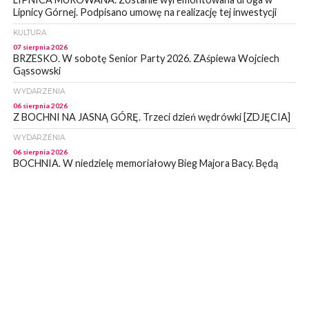
Lipnicy Górnej. Podpisano umowę na realizację tej inwestycji
KULTURA
07 sierpnia 2026
BRZESKO. W sobotę Senior Party 2026. ZAśpiewa Wojciech
Gąssowski
WYDARZENIA
06 sierpnia 2026
Z BOCHNI NA JASNĄ GÓRĘ. Trzeci dzień wędrówki [ZDJĘCIA]
WYDARZENIA
06 sierpnia 2026
BOCHNIA. W niedzielę memoriałowy Bieg Majora Bacy. Będą
zmiany w organizacji ruchu [MAPA]
WYDARZENIA
06 sierpnia 2026
BOCHNIA. Podpisano umowę na wykonanie dokumentacji
projektowej przebudowy ulicy Dołuszyckiej
WYDARZENIA
06 sierpnia 2026
POWIAT BRZESKI. Blisko dzieci, blisko rodziców – warsztaty dla
rodziców