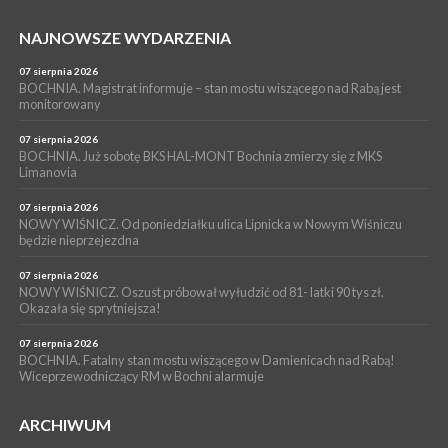
Grzyba: Zenek Martyniuk i Justyna Steczkowska
PIELGRZYMKA 2026
NAJNOWSZE WYDARZENIA
05 sierpnia 2026
Z BOCHNI NA JASNĄ GÓRĘ. Drugi dzień wędrówki [ZDJĘCIA]
07 sierpnia 2026
BOCHNIA. Magistrat informuje – stan mostu wiszącego nad Rabą jest
WYDARZENIA
monitorowany
05 sierpnia 2026
NASZ NEWS. Powstał Komitet Ochrony Ładu
07 sierpnia 2026
Przestrzennego Miasta Bochnia. To odpowiedź na działania
BOCHNIA. Już sobotę BKS HAL-MONT Bochnia zmierzy się z MKS
Limanovia
magistratu
07 sierpnia 2026
NOWY WIŚNICZ. Od poniedziałku ulica Lipnicka w Nowym Wiśniczu
będzie nieprzejezdna
07 sierpnia 2026
NOWY WIŚNICZ. Oszust próbował wyłudzić od 81- latki 90 tys zł.
Okazała się sprytniejsza!
07 sierpnia 2026
BOCHNIA. Fatalny stan mostu wiszącego w Damienicach nad Rabą!
Wiceprzewodniczący RM w Bochni alarmuje
ARCHIWUM