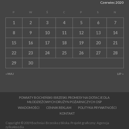
Czerwiec 2020
P
W
Ś
C
P
S
N
1
2
3
4
5
6
7
8
9
10
11
12
13
14
15
16
17
18
19
20
21
22
23
24
25
26
27
28
29
30
« MAJ
LIP »
POWIATY BOCHEŃSKI I BRZESKI. PROMESY NA DOTACJE DLA
MŁODZIEŻOWYCH DRUŻYN POŻARNICZYCH OSP
WIADOMOŚCI
CENNIK REKLAM
POLITYKA PRYWATNOŚCI
KONTAKT
Copyright © 2019 Bochnia i Brzesko z bliska. Projekt graficzny: Agencja
zylko4media