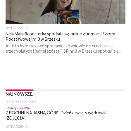
WYDARZENIA
Nela Mała Reporterka spotkała się online z uczniami Szkoły
Podstawowej nr 3 w Brzesku
Ależ to było ciekawe spotkanie! Uczniowie czterech klas (
trzech piątych i jednej szóstej ) SP nr 3 w Brzesku spotkali się...
NAJNOWSZE.
PIELGRZYMKA 2026
07 sierpnia 2026
Z BOCHNI NA JASNĄ GÓRĘ. Dzień czwarty wędrówki
[ZDJĘCIA]
WYDARZENIA