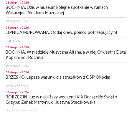
06 sierpnia 2026
BOCHNIA. Dziś w muzeum kolejne spotkanie w ramach
Wakacyjnej Akademii Muzealnej
WYDARZENIA
06 sierpnia 2026
LIPNICA MUROWANA. Oddaj krew, pomóż potrzebującym!
KULTURA
06 sierpnia 2026
BOCHNIA. W niedzielę Muzyczna Altana, a w niej Orkiestra Dęta
Kopalni Soli Bochnia
WYDARZENIA
06 sierpnia 2026
BRZESKO. Lepsze warunki dla strażaków z OSP Okocim!
WYDARZENIA
06 sierpnia 2026
BORZĘCIN. Już w najbliższy weekend XIX Borzęckie Święto
Grzyba: Zenek Martyniuk i Justyna Steczkowska
PIELGRZYMKA 2026
05 sierpnia 2026
Z BOCHNI NA JASNĄ GÓRĘ. Drugi dzień wędrówki [ZDJĘCIA]
WYDARZENIA