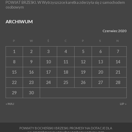
POWIAT BRZESKI. W Wytrzyszczce karetka zderzyła się z samochodem
osobowym
ARCHIWUM
Czerwiec 2020
P
W
Ś
C
P
S
N
1
2
3
4
5
6
7
8
9
10
11
12
13
14
15
16
17
18
19
20
21
22
23
24
25
26
27
28
29
30
« MAJ
LIP »
POWIATY BOCHEŃSKI I BRZESKI. PROMESY NA DOTACJE DLA