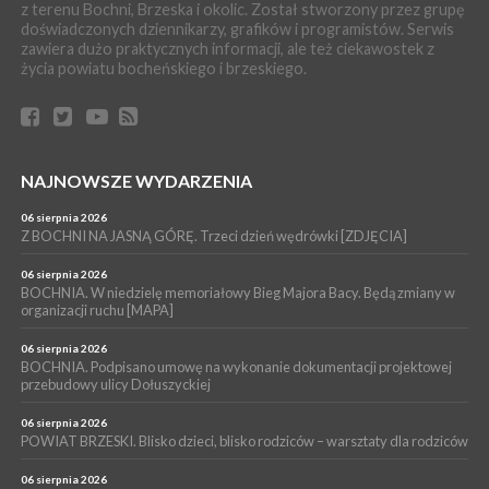
z terenu Bochni, Brzeska i okolic. Został stworzony przez grupę
zabrał dziecko do szpitala w Krakowie
doświadczonych dziennikarzy, grafików i programistów. Serwis
PIELGRZYMKA 2026
zawiera dużo praktycznych informacji, ale też ciekawostek z
życia powiatu bocheńskiego i brzeskiego.
04 sierpnia 2026
Z BOCHNI NA JASNĄ GÓRĘ. Pierwszy dzień wędrówki
[ZDJĘCIA]
WYDARZENIA
04 sierpnia 2026
BRZESKO. Śledczy wyjaśniają, jak doszło do śmierci 32-letniego
NAJNOWSZE WYDARZENIA
mężczyzny
06 sierpnia 2026
WYDARZENIA
Z BOCHNI NA JASNĄ GÓRĘ. Trzeci dzień wędrówki [ZDJĘCIA]
04 sierpnia 2026
BOCHNIA. Rusza Gospelowe Lato. To będą cztery dni radosnej
06 sierpnia 2026
muzyki [PROGRAM KONCERTÓW]
BOCHNIA. W niedzielę memoriałowy Bieg Majora Bacy. Będą zmiany w
organizacji ruchu [MAPA]
06 sierpnia 2026
BOCHNIA. Podpisano umowę na wykonanie dokumentacji projektowej
przebudowy ulicy Dołuszyckiej
06 sierpnia 2026
POWIAT BRZESKI. Blisko dzieci, blisko rodziców – warsztaty dla rodziców
06 sierpnia 2026