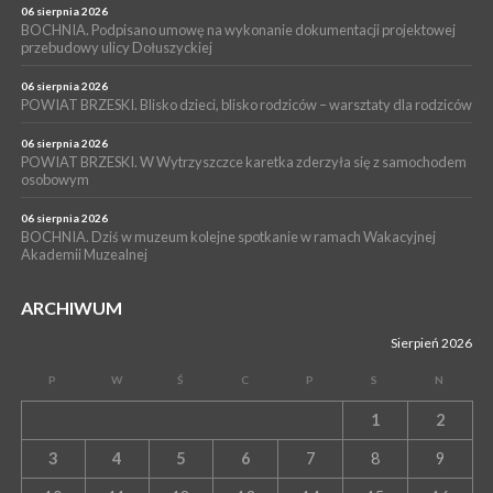
BOCHNIA. W niedzielę XXXII Memoriałowy Bieg Majora Bacy!
06 sierpnia 2026
BOCHNIA. Podpisano umowę na wykonanie dokumentacji projektowej
przebudowy ulicy Dołuszyckiej
06 sierpnia 2026
POWIAT BRZESKI. Blisko dzieci, blisko rodziców – warsztaty dla rodziców
06 sierpnia 2026
POWIAT BRZESKI. W Wytrzyszczce karetka zderzyła się z samochodem
osobowym
06 sierpnia 2026
BOCHNIA. Dziś w muzeum kolejne spotkanie w ramach Wakacyjnej
Akademii Muzealnej
ARCHIWUM
Sierpień 2026
P
W
Ś
C
P
S
N
1
2
3
4
5
6
7
8
9