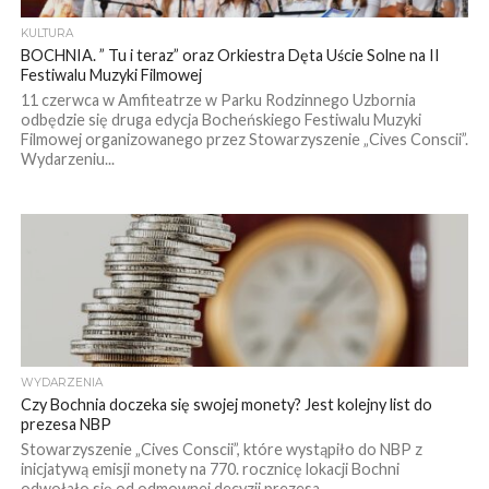
KULTURA
BOCHNIA. ” Tu i teraz” oraz Orkiestra Dęta Uście Solne na II
Festiwalu Muzyki Filmowej
11 czerwca w Amfiteatrze w Parku Rodzinnego Uzbornia
odbędzie się druga edycja Bocheńskiego Festiwalu Muzyki
Filmowej organizowanego przez Stowarzyszenie „Cives Conscii”.
Wydarzeniu...
WYDARZENIA
Czy Bochnia doczeka się swojej monety? Jest kolejny list do
prezesa NBP
Stowarzyszenie „Cives Conscii”, które wystąpiło do NBP z
inicjatywą emisji monety na 770. rocznicę lokacji Bochni
odwołało się od odmownej decyzji prezesa...