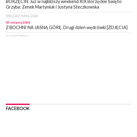
BORZĘCIN. Już w najbliższy weekend XIX Borzęckie Święto
Grzyba: Zenek Martyniuk i Justyna Steczkowska
PIELGRZYMKA 2026
05 sierpnia 2026
Z BOCHNI NA JASNĄ GÓRĘ. Drugi dzień wędrówki [ZDJĘCIA]
WYDARZENIA
05 sierpnia 2026
NASZ NEWS. Powstał Komitet Ochrony Ładu
Przestrzennego Miasta Bochnia. To odpowiedź na działania
magistratu
WYDARZENIA
05 sierpnia 2026
LIPNICA MUROWANA. Na święcie gminy zagra zespół Kombi
[PROGRAM]
WYDARZENIA
05 sierpnia 2026
GMINA DRWINIA. 45 dzieci będzie się uczyć pływać. Zajęcia
FACEBOOK
ruszą we wrześniu
WYDARZENIA
05 sierpnia 2026
BRZESKO. RPWiK apeluje o racjonalne gospodarowanie wodą