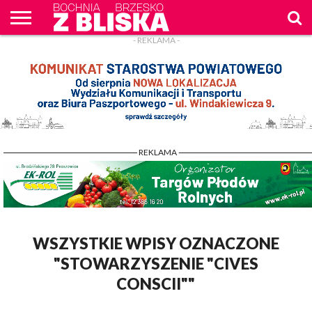
- REKLAMA -
O
NAS
WIADOMOŚCI
ZAPYTAM
CENNIK
KONTAKT
WPROST
REKLAM
- REKLAMA -
WSZYSTKIE WPISY OZNACZONE
"STOWARZYSZENIE "CIVES
CONSCII""