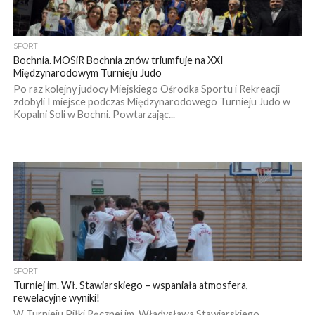
SPORT
Bochnia. MOSiR Bochnia znów triumfuje na XXI
Międzynarodowym Turnieju Judo
Po raz kolejny judocy Miejskiego Ośrodka Sportu i Rekreacji
zdobyli I miejsce podczas Międzynarodowego Turnieju Judo w
Kopalni Soli w Bochni. Powtarzając...
SPORT
Turniej im. Wł. Stawiarskiego – wspaniała atmosfera,
rewelacyjne wyniki!
W Turnieju Piłki Ręcznej im. Władysława Stawiarskiego,