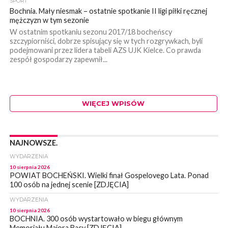
SPORT
Bochnia. Mały niesmak – ostatnie spotkanie II ligi piłki ręcznej
mężczyzn w tym sezonie
W ostatnim spotkaniu sezonu 2017/18 bocheńscy
szczypiorniści, dobrze spisujący się w tych rozgrywkach, byli
podejmowani przez lidera tabeli AZS UJK Kielce. Co prawda
zespół gospodarzy zapewnił...
WIĘCEJ WPISÓW
NAJNOWSZE.
WYDARZENIA
10 sierpnia 2026
POWIAT BOCHEŃSKI. Wielki finał Gospelovego Lata. Ponad
100 osób na jednej scenie [ZDJĘCIA]
WYDARZENIA
10 sierpnia 2026
BOCHNIA. 300 osób wystartowało w biegu głównym
Memoriału Majora Bacy [ZDJĘCIA]