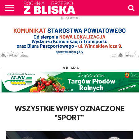
- REKLAMA -
O
NAS
WIADOMOŚCI
ZAPYTAM
CENNIK
KONTAKT
WPROST
REKLAM
- REKLAMA -
WSZYSTKIE WPISY OZNACZONE
"SPORT"