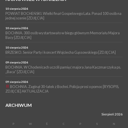
06 sierpnia 2026
BOCHNIA. W niedzielę memoriałowy Bieg Majora Bacy. Będą
10 sierpnia 2026
zmiany w organizacji ruchu [MAPA]
POWIAT BOCHEŃSKI. Wielki finał Gospelovego Lata. Ponad 100 osób na
jednej scenie [ZDJĘCIA]
WYDARZENIA
06 sierpnia 2026
10 sierpnia 2026
BOCHNIA. Podpisano umowę na wykonanie dokumentacji
BOCHNIA. 300 osób wystartowało w biegu głównym Memoriału Majora
Bacy [ZDJĘCIA]
projektowej przebudowy ulicy Dołuszyckiej
10 sierpnia 2026
BRZESKO. Senior Party i koncert Wojciecha Gąssowskiego [ZDJĘCIA]
09 sierpnia 2026
BOCHNIA. W Chodenicach uczcili pamięć majora Jana Kaczmarczyka ps.
„Baca” [ZDJĘCIA]
09 sierpnia 2026
BOCHNIA. Zaginął 30-latek z Bochni. Policja prosi o pomoc [RYSOPIS,
ZDJĘCIE] AKTUALIZACJA
ARCHIWUM
Sierpień 2026
P
W
Ś
C
P
S
N