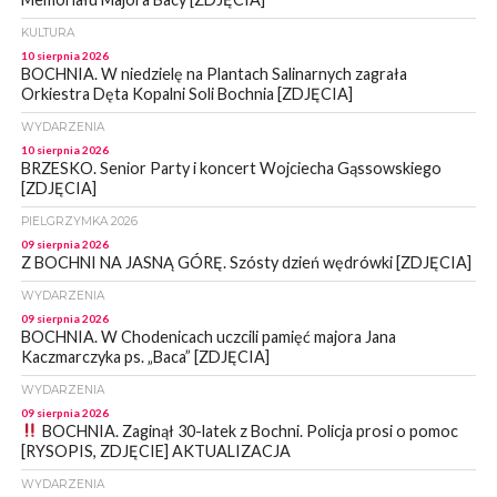
KULTURA
10 sierpnia 2026
BOCHNIA. W niedzielę na Plantach Salinarnych zagrała
Orkiestra Dęta Kopalni Soli Bochnia [ZDJĘCIA]
WYDARZENIA
10 sierpnia 2026
BRZESKO. Senior Party i koncert Wojciecha Gąssowskiego
[ZDJĘCIA]
PIELGRZYMKA 2026
09 sierpnia 2026
Z BOCHNI NA JASNĄ GÓRĘ. Szósty dzień wędrówki [ZDJĘCIA]
WYDARZENIA
09 sierpnia 2026
BOCHNIA. W Chodenicach uczcili pamięć majora Jana
Kaczmarczyka ps. „Baca” [ZDJĘCIA]
WYDARZENIA
09 sierpnia 2026
BOCHNIA. Zaginął 30-latek z Bochni. Policja prosi o pomoc
[RYSOPIS, ZDJĘCIE] AKTUALIZACJA
WYDARZENIA