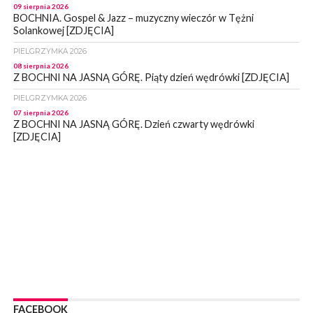
09 sierpnia 2026
BOCHNIA. Gospel & Jazz – muzyczny wieczór w Tężni
Solankowej [ZDJĘCIA]
PIELGRZYMKA 2026
08 sierpnia 2026
Z BOCHNI NA JASNĄ GÓRĘ. Piąty dzień wędrówki [ZDJĘCIA]
PIELGRZYMKA 2026
07 sierpnia 2026
Z BOCHNI NA JASNĄ GÓRĘ. Dzień czwarty wędrówki
[ZDJĘCIA]
WYDARZENIA
07 sierpnia 2026
BOCHNIA. Magistrat informuje – stan mostu wiszącego nad
Rabą jest monitorowany
WYDARZENIA
07 sierpnia 2026
BOCHNIA. Już sobotę BKS HAL-MONT Bochnia zmierzy się z
MKS Limanovia
WYDARZENIA
07 sierpnia 2026
NOWY WIŚNICZ. Od poniedziałku ulica Lipnicka w Nowym
FACEBOOK