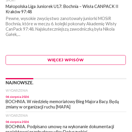
SPORT
Małopolska Liga Juniorek U17: Bochnia – Wisła CANPACK II
Kraków 97:48
Pewne, wysokie zwycięstwo zanotowały juniorki MOSiR
Bochnia, które w meczu 6. kolejki pokonały Akademię Wisły
CanPack 97:48. Najskuteczniejszą zawodniczką była Nikola
Gałek,...
WIĘCEJ WPISÓW
NAJNOWSZE.
WYDARZENIA
06 sierpnia 2026
BOCHNIA. W niedzielę memoriałowy Bieg Majora Bacy. Będą
zmiany w organizacji ruchu [MAPA]
WYDARZENIA
06 sierpnia 2026
BOCHNIA. Podpisano umowę na wykonanie dokumentacji
projektowej przebudowy ulicy Dołuszyckiej