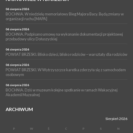
BOCHNIA. Rusza Gospelowe Lato. To będą cztery dni radosnej
muzyki [PROGRAM KONCERTÓW]
06 sierpnia 2026
BOCHNIA. W niedzielę memoriałowy Bieg Majora Bacy. Będą zmiany w
SPORT
organizacji ruchu [MAPA]
04 sierpnia 2026
BOCHNIA. W niedzielę XXXII Memoriałowy Bieg Majora Bacy!
06 sierpnia 2026
BOCHNIA. Podpisano umowę na wykonanie dokumentacji projektowej
przebudowy ulicy Dołuszyckiej
06 sierpnia 2026
POWIAT BRZESKI. Blisko dzieci, blisko rodziców – warsztaty dla rodziców
06 sierpnia 2026
POWIAT BRZESKI. W Wytrzyszczce karetka zderzyła się z samochodem
osobowym
06 sierpnia 2026
BOCHNIA. Dziś w muzeum kolejne spotkanie w ramach Wakacyjnej
Akademii Muzealnej
ARCHIWUM
Sierpień 2026
P
W
Ś
C
P
S
N