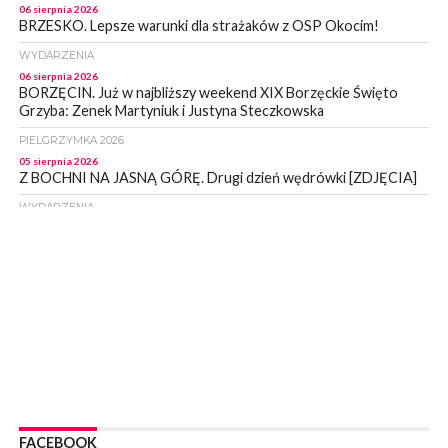
06 sierpnia 2026
BRZESKO. Lepsze warunki dla strażaków z OSP Okocim!
WYDARZENIA
06 sierpnia 2026
BORZĘCIN. Już w najbliższy weekend XIX Borzęckie Święto
Grzyba: Zenek Martyniuk i Justyna Steczkowska
PIELGRZYMKA 2026
05 sierpnia 2026
Z BOCHNI NA JASNĄ GÓRĘ. Drugi dzień wędrówki [ZDJĘCIA]
WYDARZENIA
05 sierpnia 2026
NASZ NEWS. Powstał Komitet Ochrony Ładu
Przestrzennego Miasta Bochnia. To odpowiedź na działania
magistratu
WYDARZENIA
05 sierpnia 2026
LIPNICA MUROWANA. Na święcie gminy zagra zespół Kombi
[PROGRAM]
WYDARZENIA
05 sierpnia 2026
GMINA DRWINIA. 45 dzieci będzie się uczyć pływać. Zajęcia
FACEBOOK