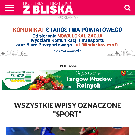
- REKLAMA -
O
NAS
WIADOMOŚCI
ZAPYTAM
CENNIK
KONTAKT
WPROST
REKLAM
- REKLAMA -
WSZYSTKIE WPISY OZNACZONE
"SPORT"