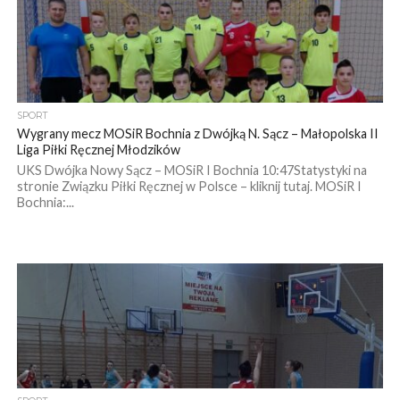
SPORT
Wygrany mecz MOSiR Bochnia z Dwójką N. Sącz – Małopolska II
Liga Piłki Ręcznej Młodzików
UKS Dwójka Nowy Sącz – MOSiR I Bochnia 10:47Statystyki na
stronie Związku Piłki Ręcznej w Polsce – kliknij tutaj. MOSiR I
Bochnia:...