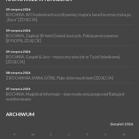
WYDARZENIA
09 sierpnia 2026
06 sierpnia 2026
LIPNICA MUROWANA. Oddaj krew, pomóż potrzebującym!
BOCHNIA. W Chodenicach uczcili pamięć majora Jana Kaczmarczyka ps.
„Baca” [ZDJĘCIA]
KULTURA
06 sierpnia 2026
09 sierpnia 2026
BOCHNIA. W niedzielę Muzyczna Altana, a w niej Orkiestra Dęta
BOCHNIA. Zaginął 30-letni Dawid Juszczyk. Policja prosi o pomoc
[RYSOPIS, ZDJĘCIE]
Kopalni Soli Bochnia
09 sierpnia 2026
BOCHNIA. Gospel & Jazz – muzyczny wieczór w Tężni Solankowej
[ZDJĘCIA]
08 sierpnia 2026
Z BOCHNI NA JASNĄ GÓRĘ. Piąty dzień wędrówki [ZDJĘCIA]
07 sierpnia 2026
BOCHNIA. Magistrat informuje – stan mostu wiszącego nad Rabą jest
monitorowany
ARCHIWUM
Sierpień 2026
P
W
Ś
C
P
S
N