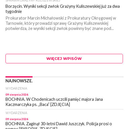
SPRAWA GRAŻYNY KULISZEWSKIEJ
Borzęcin. Wyniki sekcji zwłok Grażyny Kuliszewskiej już za dwa
tygodnie
Prokurator Marcin Michałowski z Prokuratury Okręgowej w
Tarnowie, który prowadzi sprawę Grażyny Kuliszewskiej
potwierdza, że wyniki sekcji zwłok powinny być znane pod...
WIĘCEJ WPISÓW
NAJNOWSZE.
WYDARZENIA
09 sierpnia 2026
BOCHNIA. W Chodenicach uczcili pamięć majora Jana
Kaczmarczyka ps. „Baca” [ZDJĘCIA]
WYDARZENIA
09 sierpnia 2026
BOCHNIA. Zaginął 30-letni Dawid Juszczyk. Policja prosi o
pomoc [RYSOPIS, ZDJĘCIE]