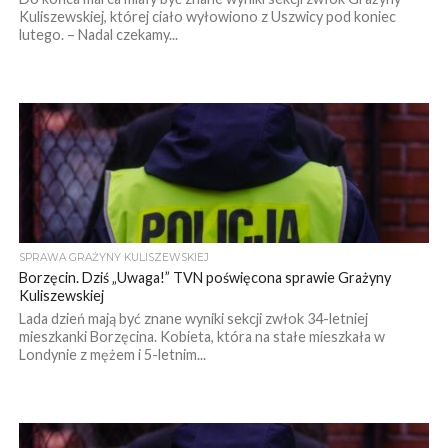
Kuliszewskiej, której ciało wyłowiono z Uszwicy pod koniec
lutego. – Nadal czekamy...
SPRAWA GRAŻYNY KULISZEWSKIEJ
Borzęcin. Dziś „Uwaga!” TVN poświęcona sprawie Grażyny
Kuliszewskiej
Lada dzień mają być znane wyniki sekcji zwłok 34-letniej
mieszkanki Borzęcina. Kobieta, która na stałe mieszkała w
Londynie z mężem i 5-letnim...