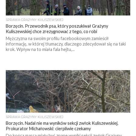
SPRAWA GRAŻYNY KULISZEWSKIEJ
Borzęcin. Przewodnik psa, który poszukiwał Grażyny
Kuliszewskiej chce zrezygnować z tego, co robi
Mężczyzna na swoim profilu facebookowym zamieścił
informację, w której tłumaczy, dlaczego zdecydował się na taki
krok. Wpływ na to miała fala hejtu,...
SPRAWA GRAŻYNY KULISZEWSKIEJ
Borzęcin. Nadal nie ma wyników sekcji zwłok Kuliszewskiej.
Prokurator Michałowski: cierpliwie czekamy
Do końca marca miały być znane wyniki sekcji zwłok Grażyny