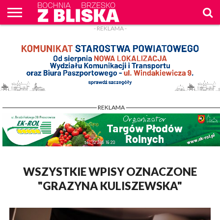
- REKLAMA -
O
NAS
WIADOMOŚCI
ZAPYTAM
CENNIK
KONTAKT
WPROST
REKLAM
- REKLAMA -
WSZYSTKIE WPISY OZNACZONE
"GRAZYNA KULISZEWSKA"