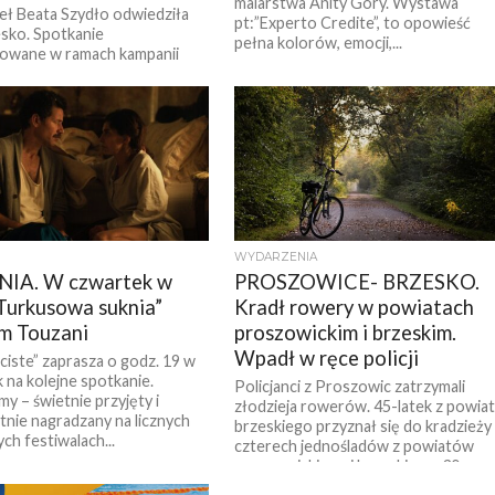
malarstwa Anity Góry. Wystawa
ł Beata Szydło odwiedziła
pt:”Experto Credite”, to opowieść
esko. Spotkanie
pełna kolorów, emocji,...
owane w ramach kampanii
j odbyło się na Rynku. W
iu uczestniczyły posłanki
fa...
WYDARZENIA
IA. W czwartek w
PROSZOWICE- BRZESKO.
Turkusowa suknia”
Kradł rowery w powiatach
m Touzani
proszowickim i brzeskim.
Wpadł w ręce policji
iste” zaprasza o godz. 19 w
 na kolejne spotkanie.
Policjanci z Proszowic zatrzymali
y – świetnie przyjęty i
złodzieja rowerów. 45-latek z powia
tnie nagradzany na licznych
brzeskiego przyznał się do kradzieży
ch festiwalach...
czterech jednośladów z powiatów
proszowickiego i brzeskiego. 30...