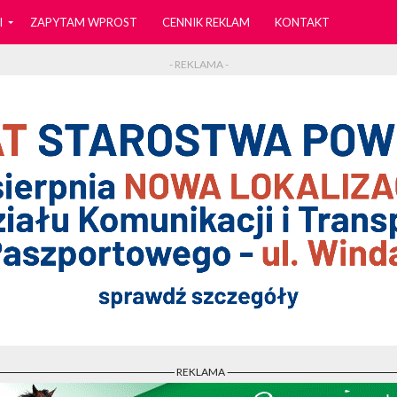
I
ZAPYTAM WPROST
CENNIK REKLAM
KONTAKT
- REKLAMA -
- REKLAMA -