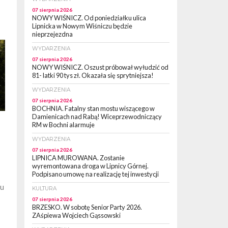
07 sierpnia 2026
NOWY WIŚNICZ. Od poniedziałku ulica
Lipnicka w Nowym Wiśniczu będzie
nieprzejezdna
WYDARZENIA
07 sierpnia 2026
NOWY WIŚNICZ. Oszust próbował wyłudzić od
81- latki 90 tys zł. Okazała się sprytniejsza!
WYDARZENIA
07 sierpnia 2026
BOCHNIA. Fatalny stan mostu wiszącego w
Damienicach nad Rabą! Wiceprzewodniczący
RM w Bochni alarmuje
WYDARZENIA
07 sierpnia 2026
LIPNICA MUROWANA. Zostanie
wyremontowana droga w Lipnicy Górnej.
Podpisano umowę na realizację tej inwestycji
tu
KULTURA
07 sierpnia 2026
BRZESKO. W sobotę Senior Party 2026.
ZAśpiewa Wojciech Gąssowski