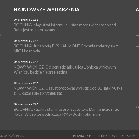
NAJNOWSZE WYDARZENIA
07 sierpnia 2026
BOCHNIA. Magistrat informuje – stan mostu wiszącego nad
Rabą jest monitorowany
s
07 sierpnia 2026
BOCHNIA. Już sobotę BKS HAL-MONT Bochnia zmierzy się z
MKS Limanovia
07 sierpnia 2026
NOWY WIŚNICZ. Od poniedziałku ulica Lipnicka w Nowym
Wiśniczu będzie nieprzejezdna
07 sierpnia 2026
NOWY WIŚNICZ. Oszust próbował wyłudzić od 81- latki 90 tys
zł. Okazała się sprytniejsza!
07 sierpnia 2026
«
BOCHNIA. Fatalny stan mostu wiszącego w Damienicach nad
Rabą! Wiceprzewodniczący RM w Bochni alarmuje
ncja zylko4media
POWIATY BOCHEŃSKI I BRZESKI. PRO