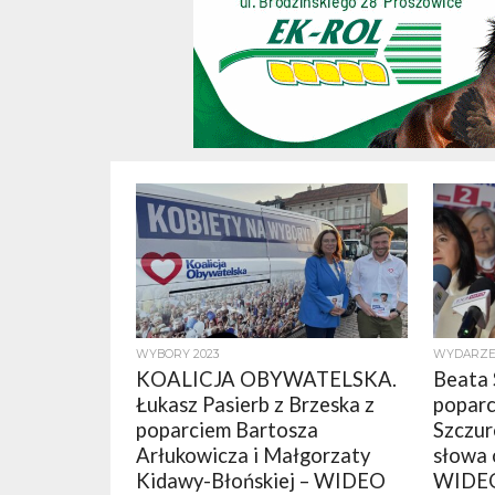
WYBORY 2023
WYDARZE
KOALICJA OBYWATELSKA.
Beata 
Łukasz Pasierb z Brzeska z
poparc
poparciem Bartosza
Szczur
Arłukowicza i Małgorzaty
słowa 
Kidawy-Błońskiej – WIDEO
WIDEO