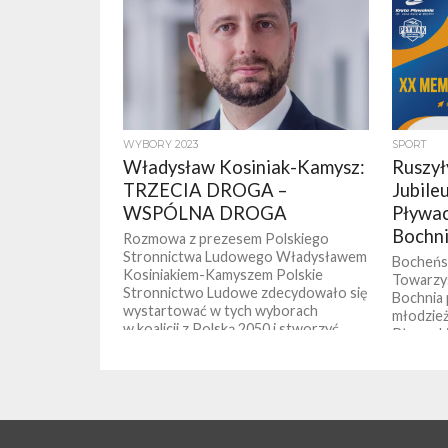
WYBORY 2023
SPORT
Władysław Kosiniak-Kamysz:
Ruszył
TRZECIA DROGA –
Jubile
WSPÓLNA DROGA
Pływac
Bochn
Rozmowa z prezesem Polskiego
Stronnictwa Ludowego Władysławem
Bocheńsk
Kosiniakiem-Kamyszem Polskie
Towarz
Stronnictwo Ludowe zdecydowało się
Bochnia p
wystartować w tych wyborach
młodzież
w koalicji z Polską 2050 i stworzyć
Pływacki
KKW Trzecia Droga,...