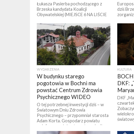
Łukasza Pasierba pochodzącego z
Europose
Brzeska kandydata Koalicji
dziś Brz
Obywatelskiej (MIEJSCE 6 NA LIŚCIE
zorganiz
KO) w wyborach do parlamentu
wyborcze
popiera Bartosz Arłukowicz, były
wydarzen
minister...
PiS: Józe
WYDARZENIA
KULTURA
W budynku starego
BOCHN
pogotowia w Bochni ma
DKF: „
powstać Centrum Zdrowia
Marya
Psychicznego WIDEO
DKF „Mac
czwartek
O tej potrzebnej inwestycji dziś – w
Zobaczym
Światowym Dniu Zdrowia
wielokro
Psychicznego – przypomniał starosta
światowy
Adam Korta. Gospodarz powiatu
poinformował, że starostwo zleciło...