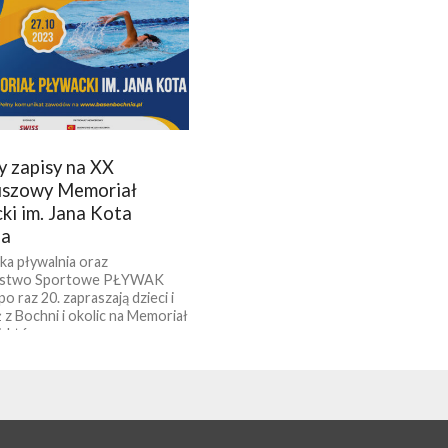
y zapisy na XX
uszowy Memoriał
ki im. Jana Kota
ia
a pływalnia oraz
ystwo Sportowe PŁYWAK
o raz 20. zapraszają dzieci i
 z Bochni i okolic na Memoriał
, któremu...