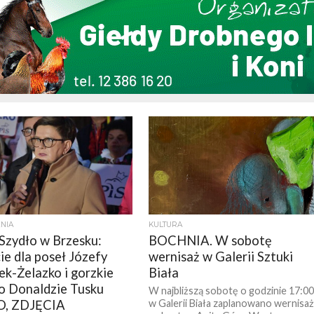
NIA
KULTURA
Szydło w Brzesku:
BOCHNIA. W sobotę
ie dla poseł Józefy
wernisaż w Galerii Sztuki
ek-Żelazko i gorzkie
Biała
o Donaldzie Tusku
W najbliższą sobotę o godzinie 17:0
, ZDJĘCIA
w Galerii Biała zaplanowano wernisa