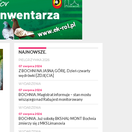
NAJNOWSZE.
PIELGRZYMKA 2026
07 sierpnia 2026
Z BOCHNI NA JASNĄ GÓRĘ. Dzień czwarty
wędrówki [ZDJĘCIA]
WYDARZENIA
07 sierpnia 2026
BOCHNIA. Magistrat informuje – stan mostu
wiszącego nad Rabą jest monitorowany
WYDARZENIA
07 sierpnia 2026
BOCHNIA. Już sobotę BKS HAL-MONT Bochnia
0
zmierzy się z MKS Limanovia
ż
WYDARZENIA