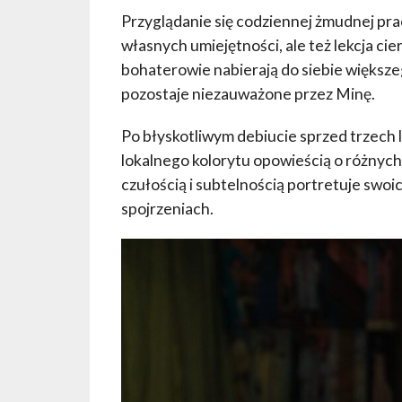
Przyglądanie się codziennej żmudnej prac
własnych umiejętności, ale też lekcja ci
bohaterowie nabierają do siebie większego
pozostaje niezauważone przez Minę.
Po błyskotliwym debiucie sprzed trzech
lokalnego kolorytu opowieścią o różnych
czułością i subtelnością portretuje swoi
spojrzeniach.