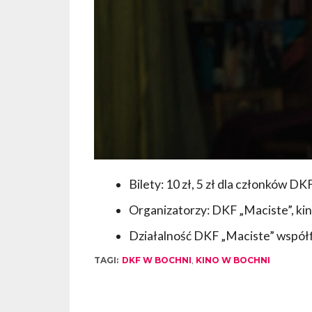
Bilety: 10 zł, 5 zł dla członków DK
Organizatorzy: DKF „Maciste”, kin
Działalność DKF „Maciste” współfi
TAGI:
DKF W BOCHNI
,
KINO W BOCHNI