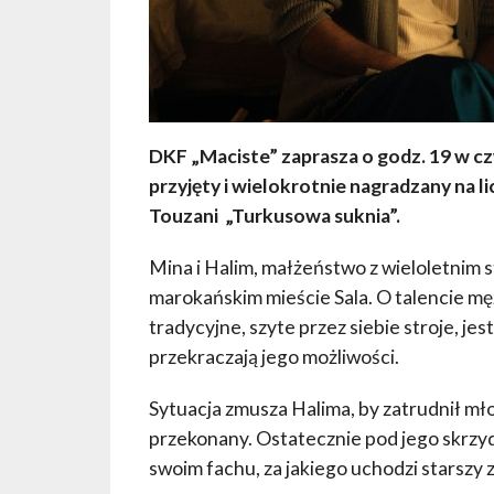
DKF „Maciste” zaprasza o godz. 19 w c
przyjęty i wielokrotnie nagradzany na l
Touzani „Turkusowa suknia”.
Mina i Halim, małżeństwo z wieloletnim s
marokańskim mieście Sala. O talencie mę
tradycyjne, szyte przez siebie stroje, je
przekraczają jego możliwości.
Sytuacja zmusza Halima, by zatrudnił mł
przekonany. Ostatecznie pod jego skrzydł
swoim fachu, za jakiego uchodzi starszy z