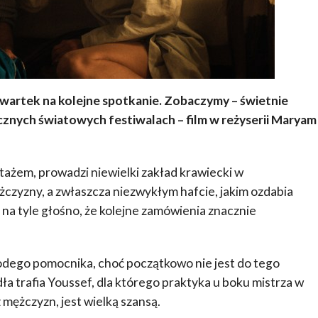
zwartek na kolejne spotkanie. Zobaczymy – świetnie
icznych światowych festiwalach – film w reżyserii Maryam
tażem, prowadzi niewielki zakład krawiecki w
żczyzny, a zwłaszcza niezwykłym hafcie, jakim ozdabia
st na tyle głośno, że kolejne zamówienia znacznie
odego pomocnika, choć początkowo nie jest do tego
a trafia Youssef, dla którego praktyka u boku mistrza w
 mężczyzn, jest wielką szansą.