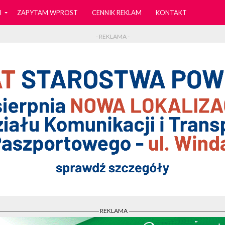
I
ZAPYTAM WPROST
CENNIK REKLAM
KONTAKT
- REKLAMA -
- REKLAMA -