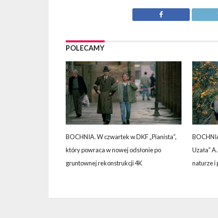
POLECAMY
BOCHNIA. W czwartek w DKF „Pianista”,
BOCHNIA
który powraca w nowej odsłonie po
Uzała” A
gruntownej rekonstrukcji 4K
naturze i