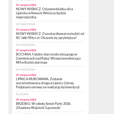
07 sierpnia 2026
NOWY WIŚNICZ. Od poniedziałku ulica
Lipnicka w Nowym Wiśniczu będzie
nieprzejezdna
WYDARZENIA
07 sierpnia 2026
NOWY WIŚNICZ. Oszust próbował wyłudzić od
81- latki 90 tys zł. Okazała się sprytniejsza!
WYDARZENIA
07 sierpnia 2026
BOCHNIA. Fatalny stan mostu wiszącego w
Damienicach nad Rabą! Wiceprzewodniczący
RM w Bochni alarmuje
WYDARZENIA
07 sierpnia 2026
LIPNICA MUROWANA. Zostanie
wyremontowana droga w Lipnicy Górnej.
Podpisano umowę na realizację tej inwestycji
KULTURA
07 sierpnia 2026
BRZESKO. W sobotę Senior Party 2026.
ZAśpiewa Wojciech Gąssowski