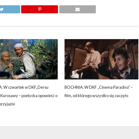
. W czwartek w DKF„Dersu
BOCHNIA. W DKF „Cinema Paradiso” –
. Kurosawy – poetycka opowieść o
film, od którego wszystko się zaczęło
 przyjaźni