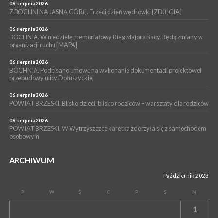
06 sierpnia 2026
WYDARZENIA
Z BOCHNI NA JASNĄ GÓRĘ. Trzeci dzień wędrówki [ZDJĘCIA]
04 sierpnia 2026
BOCHNIA. Rusza Gospelowe Lato. To będą cztery dni radosnej
06 sierpnia 2026
muzyki [PROGRAM KONCERTÓW]
BOCHNIA. W niedzielę memoriałowy Bieg Majora Bacy. Będą zmiany w
organizacji ruchu [MAPA]
06 sierpnia 2026
BOCHNIA. Podpisano umowę na wykonanie dokumentacji projektowej
przebudowy ulicy Dołuszyckiej
06 sierpnia 2026
POWIAT BRZESKI. Blisko dzieci, blisko rodziców – warsztaty dla rodziców
06 sierpnia 2026
POWIAT BRZESKI. W Wytrzyszczce karetka zderzyła się z samochodem
osobowym
ARCHIWUM
Październik 2023
P
W
Ś
C
P
S
N
1