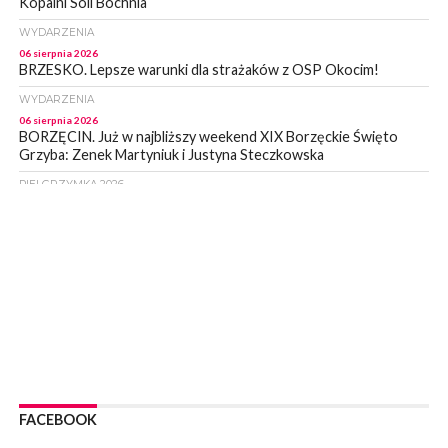
Kopalni Soli Bochnia
WYDARZENIA
06 sierpnia 2026
BRZESKO. Lepsze warunki dla strażaków z OSP Okocim!
WYDARZENIA
06 sierpnia 2026
BORZĘCIN. Już w najbliższy weekend XIX Borzęckie Święto
Grzyba: Zenek Martyniuk i Justyna Steczkowska
PIELGRZYMKA 2026
05 sierpnia 2026
Z BOCHNI NA JASNĄ GÓRĘ. Drugi dzień wędrówki [ZDJĘCIA]
WYDARZENIA
05 sierpnia 2026
NASZ NEWS. Powstał Komitet Ochrony Ładu
Przestrzennego Miasta Bochnia. To odpowiedź na działania
magistratu
WYDARZENIA
05 sierpnia 2026
LIPNICA MUROWANA. Na święcie gminy zagra zespół Kombi
[PROGRAM]
FACEBOOK
WYDARZENIA