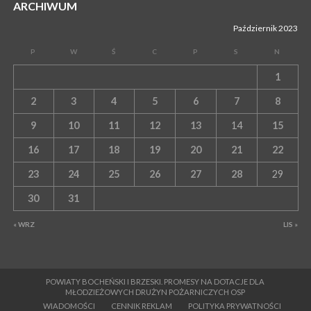
ARCHIWUM
Październik 2023
P
W
Ś
C
P
S
N
1
2
3
4
5
6
7
8
9
10
11
12
13
14
15
16
17
18
19
20
21
22
23
24
25
26
27
28
29
30
31
« WRZ
LIS »
POWIATY BOCHEŃSKI I BRZESKI. PROMESY NA DOTACJE DLA
MŁODZIEŻOWYCH DRUŻYN POŻARNICZYCH OSP
WIADOMOŚCI
CENNIK REKLAM
POLITYKA PRYWATNOŚCI