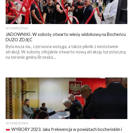
WYDARZENIA
JADOWNIKI. W sobotę otwarto wieżę widokową na Bocheńcu
DUŻO ZDJĘĆ
Była msza św., czerwona wstęga, a także piknik z mnóstwem
atrakcji. W sobotę oficjalnie otwarto nową atrakcję turystyczną
na terenie gminy Brzesko...
WYDARZENIA
WYBORY 2023. Jaka frekwencja w powiatach bocheńskim i