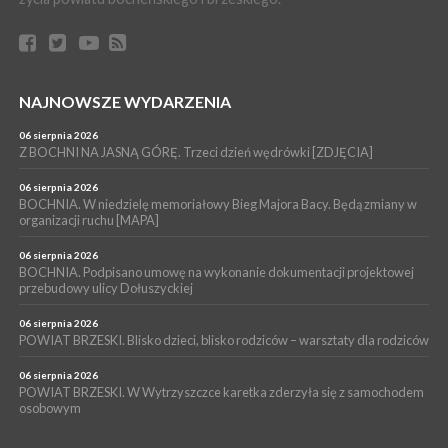
Z BOCHNI NA JASNĄ GÓRĘ. Pierwszy dzień wędrówki
[ZDJĘCIA]
WYDARZENIA
04 sierpnia 2026
BRZESKO. Śledczy wyjaśniają, jak doszło do śmierci 32-letniego
NAJNOWSZE WYDARZENIA
mężczyzny
06 sierpnia 2026
WYDARZENIA
Z BOCHNI NA JASNĄ GÓRĘ. Trzeci dzień wędrówki [ZDJĘCIA]
04 sierpnia 2026
BOCHNIA. Rusza Gospelowe Lato. To będą cztery dni radosnej
06 sierpnia 2026
muzyki [PROGRAM KONCERTÓW]
BOCHNIA. W niedzielę memoriałowy Bieg Majora Bacy. Będą zmiany w
organizacji ruchu [MAPA]
06 sierpnia 2026
BOCHNIA. Podpisano umowę na wykonanie dokumentacji projektowej
przebudowy ulicy Dołuszyckiej
06 sierpnia 2026
POWIAT BRZESKI. Blisko dzieci, blisko rodziców – warsztaty dla rodziców
06 sierpnia 2026
POWIAT BRZESKI. W Wytrzyszczce karetka zderzyła się z samochodem
osobowym