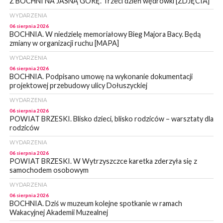
Z BOCHNI NA JASNĄ GÓRĘ. Trzeci dzień wędrówki [ZDJĘCIA]
WYDARZENIA
06 sierpnia 2026
BOCHNIA. W niedzielę memoriałowy Bieg Majora Bacy. Będą
zmiany w organizacji ruchu [MAPA]
WYDARZENIA
06 sierpnia 2026
BOCHNIA. Podpisano umowę na wykonanie dokumentacji
projektowej przebudowy ulicy Dołuszyckiej
WYDARZENIA
06 sierpnia 2026
POWIAT BRZESKI. Blisko dzieci, blisko rodziców – warsztaty dla
rodziców
WYDARZENIA
06 sierpnia 2026
POWIAT BRZESKI. W Wytrzyszczce karetka zderzyła się z
samochodem osobowym
WYDARZENIA
06 sierpnia 2026
BOCHNIA. Dziś w muzeum kolejne spotkanie w ramach
Wakacyjnej Akademii Muzealnej