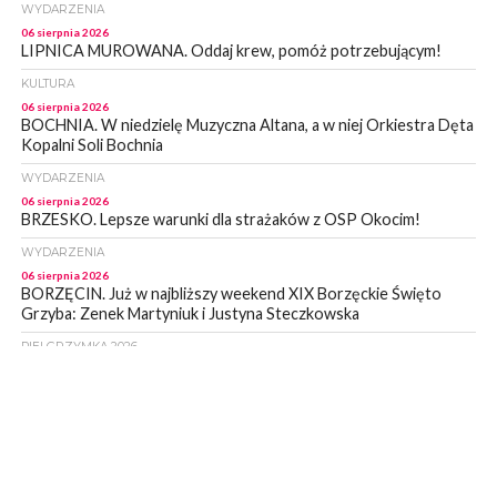
WYDARZENIA
06 sierpnia 2026
LIPNICA MUROWANA. Oddaj krew, pomóż potrzebującym!
KULTURA
06 sierpnia 2026
BOCHNIA. W niedzielę Muzyczna Altana, a w niej Orkiestra Dęta
Kopalni Soli Bochnia
WYDARZENIA
06 sierpnia 2026
BRZESKO. Lepsze warunki dla strażaków z OSP Okocim!
WYDARZENIA
06 sierpnia 2026
BORZĘCIN. Już w najbliższy weekend XIX Borzęckie Święto
Grzyba: Zenek Martyniuk i Justyna Steczkowska
PIELGRZYMKA 2026
05 sierpnia 2026
Z BOCHNI NA JASNĄ GÓRĘ. Drugi dzień wędrówki [ZDJĘCIA]
WYDARZENIA
05 sierpnia 2026
NASZ NEWS. Powstał Komitet Ochrony Ładu
Przestrzennego Miasta Bochnia. To odpowiedź na działania