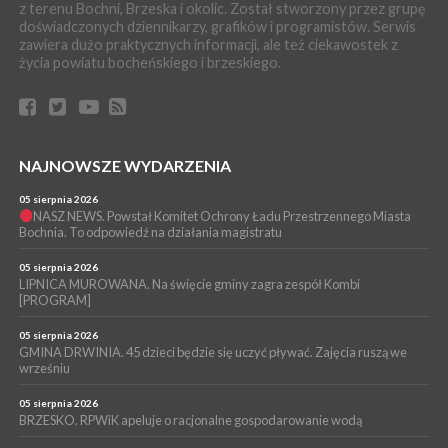
z terenu Bochni, Brzeska i okolic. Został stworzony przez grupę
fikcyjny wypadek syna
doświadczonych dziennikarzy, grafików i programistów. Serwis
WYDARZENIA
zawiera dużo praktycznych informacji, ale też ciekawostek z
życia powiatu bocheńskiego i brzeskiego.
04 sierpnia 2026
BOCHNIA. Jechał bez zapiętych pasów i włączonych świateł.
Okazało się, że był pod wpływem amfetaminy
WYDARZENIA
03 sierpnia 2026
BOCHNIA. Dwaj ministrowie przyjechali do Chodenic, by
NAJNOWSZE WYDARZENIA
podpowiedzieć burmistrz gdzie szukać pieniędzy [WIDEO]
05 sierpnia 2026
WYDARZENIA
NASZ NEWS. Powstał Komitet Ochrony Ładu Przestrzennego Miasta
Bochnia. To odpowiedź na działania magistratu
03 sierpnia 2026
BOCHNIA. Radni odwołają się od decyzji RIO w sprawie
unieważnienia uchwały o nieudzieleniu absolutorium dla
05 sierpnia 2026
Magdaleny Łacnej [WIDEO]
LIPNICA MUROWANA. Na święcie gminy zagra zespół Kombi
[PROGRAM]
05 sierpnia 2026
GMINA DRWINIA. 45 dzieci będzie się uczyć pływać. Zajęcia ruszą we
wrześniu
05 sierpnia 2026
BRZESKO. RPWiK apeluje o racjonalne gospodarowanie wodą