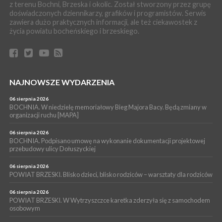
z terenu Bochni, Brzeska i okolic. Został stworzony przez grupę
Z BOCHNI NA JASNĄ GÓRĘ. Pierwszy dzień wędrówki
doświadczonych dziennikarzy, grafików i programistów. Serwis
[ZDJĘCIA]
zawiera dużo praktycznych informacji, ale też ciekawostek z
WYDARZENIA
życia powiatu bocheńskiego i brzeskiego.
04 sierpnia 2026
BRZESKO. Śledczy wyjaśniają, jak doszło do śmierci 32-letniego
mężczyzny
WYDARZENIA
NAJNOWSZE WYDARZENIA
04 sierpnia 2026
BOCHNIA. Rusza Gospelowe Lato. To będą cztery dni radosnej
muzyki [PROGRAM KONCERTÓW]
06 sierpnia 2026
BOCHNIA. W niedzielę memoriałowy Bieg Majora Bacy. Będą zmiany w
SPORT
organizacji ruchu [MAPA]
04 sierpnia 2026
BOCHNIA. W niedzielę XXXII Memoriałowy Bieg Majora Bacy!
06 sierpnia 2026
BOCHNIA. Podpisano umowę na wykonanie dokumentacji projektowej
przebudowy ulicy Dołuszyckiej
06 sierpnia 2026
POWIAT BRZESKI. Blisko dzieci, blisko rodziców – warsztaty dla rodziców
06 sierpnia 2026
POWIAT BRZESKI. W Wytrzyszczce karetka zderzyła się z samochodem
osobowym