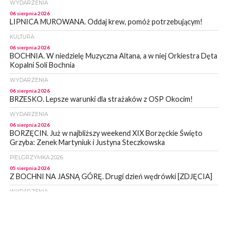
WYDARZENIA
06 sierpnia 2026
LIPNICA MUROWANA. Oddaj krew, pomóż potrzebującym!
KULTURA
06 sierpnia 2026
BOCHNIA. W niedzielę Muzyczna Altana, a w niej Orkiestra Dęta
Kopalni Soli Bochnia
WYDARZENIA
06 sierpnia 2026
BRZESKO. Lepsze warunki dla strażaków z OSP Okocim!
WYDARZENIA
06 sierpnia 2026
BORZĘCIN. Już w najbliższy weekend XIX Borzęckie Święto
Grzyba: Zenek Martyniuk i Justyna Steczkowska
PIELGRZYMKA 2026
05 sierpnia 2026
Z BOCHNI NA JASNĄ GÓRĘ. Drugi dzień wędrówki [ZDJĘCIA]
WYDARZENIA
05 sierpnia 2026
NASZ NEWS. Powstał Komitet Ochrony Ładu
Przestrzennego Miasta Bochnia. To odpowiedź na działania