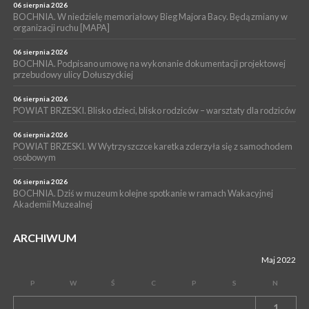
muzyki [PROGRAM KONCERTÓW]
06 sierpnia 2026
BOCHNIA. W niedzielę memoriałowy Bieg Majora Bacy. Będą zmiany w
SPORT
organizacji ruchu [MAPA]
04 sierpnia 2026
BOCHNIA. W niedzielę XXXII Memoriałowy Bieg Majora Bacy!
06 sierpnia 2026
BOCHNIA. Podpisano umowę na wykonanie dokumentacji projektowej
przebudowy ulicy Dołuszyckiej
06 sierpnia 2026
POWIAT BRZESKI. Blisko dzieci, blisko rodziców – warsztaty dla rodziców
06 sierpnia 2026
POWIAT BRZESKI. W Wytrzyszczce karetka zderzyła się z samochodem
osobowym
06 sierpnia 2026
BOCHNIA. Dziś w muzeum kolejne spotkanie w ramach Wakacyjnej
Akademii Muzealnej
ARCHIWUM
Maj 2022
P
W
Ś
C
P
S
N
1