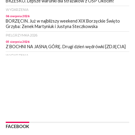
BRZESKO. Lepsze warunki dla strażaków z OSP Okocim!
WYDARZENIA
06 sierpnia 2026
BORZĘCIN. Już w najbliższy weekend XIX Borzęckie Święto
Grzyba: Zenek Martyniuk i Justyna Steczkowska
PIELGRZYMKA 2026
05 sierpnia 2026
Z BOCHNI NA JASNĄ GÓRĘ. Drugi dzień wędrówki [ZDJĘCIA]
WYDARZENIA
05 sierpnia 2026
NASZ NEWS. Powstał Komitet Ochrony Ładu
Przestrzennego Miasta Bochnia. To odpowiedź na działania
magistratu
WYDARZENIA
05 sierpnia 2026
LIPNICA MUROWANA. Na święcie gminy zagra zespół Kombi
[PROGRAM]
WYDARZENIA
05 sierpnia 2026
GMINA DRWINIA. 45 dzieci będzie się uczyć pływać. Zajęcia
FACEBOOK
ruszą we wrześniu