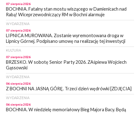
07 sierpnia 2026
BOCHNIA. Fatalny stan mostu wiszącego w Damienicach nad
Rabą! Wiceprzewodniczący RM w Bochni alarmuje
WYDARZENIA
07 sierpnia 2026
LIPNICA MUROWANA. Zostanie wyremontowana droga w
Lipnicy Górnej. Podpisano umowę na realizację tej inwestycji
KULTURA
07 sierpnia 2026
BRZESKO. W sobotę Senior Party 2026. ZAśpiewa Wojciech
Gąssowski
WYDARZENIA
06 sierpnia 2026
Z BOCHNI NA JASNĄ GÓRĘ. Trzeci dzień wędrówki [ZDJĘCIA]
WYDARZENIA
06 sierpnia 2026
BOCHNIA. W niedzielę memoriałowy Bieg Majora Bacy. Będą
zmiany w organizacji ruchu [MAPA]
WYDARZENIA
06 sierpnia 2026
BOCHNIA. Podpisano umowę na wykonanie dokumentacji