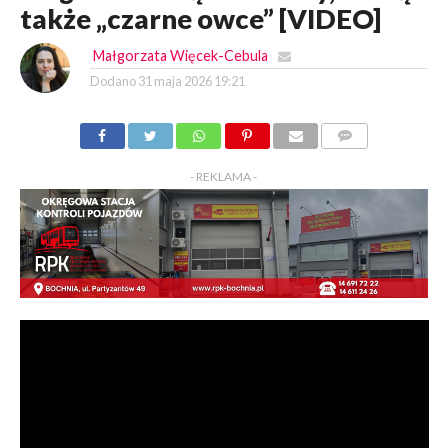
także „czarne owce” [VIDEO]
Małgorzata Więcek-Cebula
Dodano
31 maja 2026 19:21
KOMENTARZY
- REKLAMA -