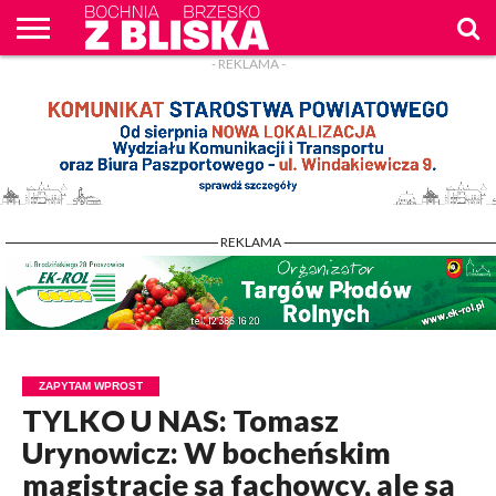
- REKLAMA -
O
NAS
WIADOMOŚCI
ZAPYTAM
CENNIK
KONTAKT
WPROST
REKLAM
- REKLAMA -
ZAPYTAM WPROST
TYLKO U NAS: Tomasz
Urynowicz: W bocheńskim
magistracie są fachowcy, ale są