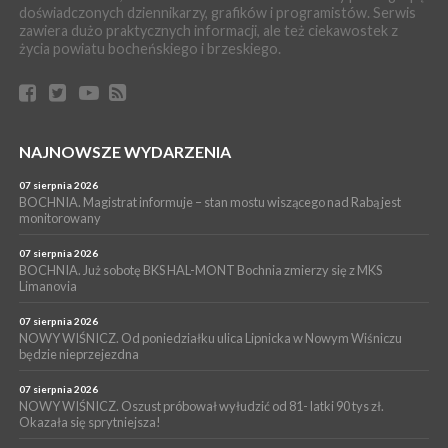
doświadczonych dziennikarzy, grafików i programistów. Serwis
06 sierpnia 2026
zawiera dużo praktycznych informacji, ale też ciekawostek z
BRZESKO. Lepsze warunki dla strażaków z OSP Okocim!
życia powiatu bocheńskiego i brzeskiego.
WYDARZENIA
06 sierpnia 2026
BORZĘCIN. Już w najbliższy weekend XIX Borzęckie Święto
Grzyba: Zenek Martyniuk i Justyna Steczkowska
PIELGRZYMKA 2026
NAJNOWSZE WYDARZENIA
05 sierpnia 2026
Z BOCHNI NA JASNĄ GÓRĘ. Drugi dzień wędrówki [ZDJĘCIA]
07 sierpnia 2026
BOCHNIA. Magistrat informuje – stan mostu wiszącego nad Rabą jest
WYDARZENIA
monitorowany
05 sierpnia 2026
NASZ NEWS. Powstał Komitet Ochrony Ładu
07 sierpnia 2026
Przestrzennego Miasta Bochnia. To odpowiedź na działania
BOCHNIA. Już sobotę BKS HAL-MONT Bochnia zmierzy się z MKS
Limanovia
magistratu
07 sierpnia 2026
NOWY WIŚNICZ. Od poniedziałku ulica Lipnicka w Nowym Wiśniczu
będzie nieprzejezdna
07 sierpnia 2026
NOWY WIŚNICZ. Oszust próbował wyłudzić od 81- latki 90 tys zł.
Okazała się sprytniejsza!