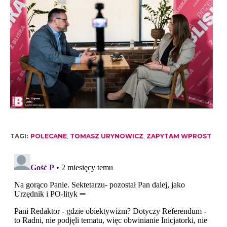
TAGI:
POLECANE
,
TOMASZ URYNOWICZ
,
ZAPYTAM WPROST