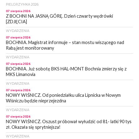
PIELGRZYMKA 2026
07 sierpnia 2026
Z BOCHNI NA JASNĄ GÓRĘ. Dzień czwarty wędrówki
[ZDJĘCIA]
WYDARZENIA
07 sierpnia 2026
BOCHNIA. Magistrat informuje – stan mostu wiszącego nad
Rabą jest monitorowany
WYDARZENIA
07 sierpnia 2026
BOCHNIA. Już sobotę BKS HAL-MONT Bochnia zmierzy się z
MKS Limanovia
WYDARZENIA
07 sierpnia 2026
NOWY WIŚNICZ. Od poniedziałku ulica Lipnicka w Nowym
Wiśniczu będzie nieprzejezdna
WYDARZENIA
07 sierpnia 2026
NOWY WIŚNICZ. Oszust próbował wyłudzić od 81- latki 90 tys
zł. Okazała się sprytniejsza!
WYDARZENIA