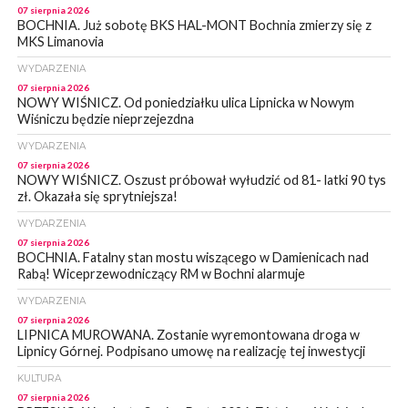
07 sierpnia 2026
BOCHNIA. Już sobotę BKS HAL-MONT Bochnia zmierzy się z
MKS Limanovia
WYDARZENIA
07 sierpnia 2026
NOWY WIŚNICZ. Od poniedziałku ulica Lipnicka w Nowym
Wiśniczu będzie nieprzejezdna
WYDARZENIA
07 sierpnia 2026
NOWY WIŚNICZ. Oszust próbował wyłudzić od 81- latki 90 tys
zł. Okazała się sprytniejsza!
WYDARZENIA
07 sierpnia 2026
BOCHNIA. Fatalny stan mostu wiszącego w Damienicach nad
Rabą! Wiceprzewodniczący RM w Bochni alarmuje
WYDARZENIA
07 sierpnia 2026
LIPNICA MUROWANA. Zostanie wyremontowana droga w
Lipnicy Górnej. Podpisano umowę na realizację tej inwestycji
KULTURA
07 sierpnia 2026