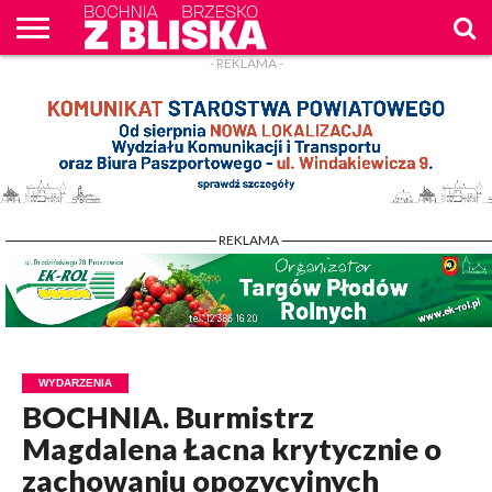
- REKLAMA -
O
NAS
WIADOMOŚCI
ZAPYTAM
CENNIK
KONTAKT
WPROST
REKLAM
- REKLAMA -
WYDARZENIA
BOCHNIA. Burmistrz
Magdalena Łacna krytycznie o
zachowaniu opozycyjnych