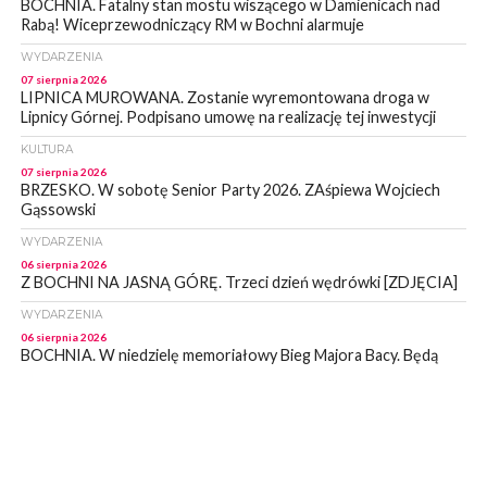
BOCHNIA. Fatalny stan mostu wiszącego w Damienicach nad
Rabą! Wiceprzewodniczący RM w Bochni alarmuje
WYDARZENIA
07 sierpnia 2026
LIPNICA MUROWANA. Zostanie wyremontowana droga w
Lipnicy Górnej. Podpisano umowę na realizację tej inwestycji
KULTURA
07 sierpnia 2026
BRZESKO. W sobotę Senior Party 2026. ZAśpiewa Wojciech
Gąssowski
WYDARZENIA
06 sierpnia 2026
Z BOCHNI NA JASNĄ GÓRĘ. Trzeci dzień wędrówki [ZDJĘCIA]
WYDARZENIA
06 sierpnia 2026
BOCHNIA. W niedzielę memoriałowy Bieg Majora Bacy. Będą
zmiany w organizacji ruchu [MAPA]
WYDARZENIA
06 sierpnia 2026
BOCHNIA. Podpisano umowę na wykonanie dokumentacji
projektowej przebudowy ulicy Dołuszyckiej