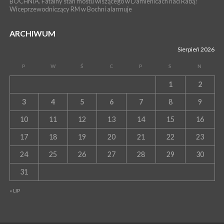
BOCHNIA. Fatalny stan mostu wiszącego w Damienicach nad Rabą!
Wiceprzewodniczący RM w Bochni alarmuje
ARCHIWUM
Sierpień 2026
P
W
Ś
C
P
S
N
1
2
3
4
5
6
7
8
9
10
11
12
13
14
15
16
17
18
19
20
21
22
23
24
25
26
27
28
29
30
31
« LIP