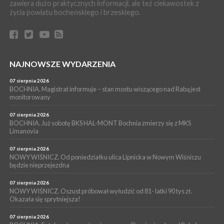
zawiera dużo praktycznych informacji, ale też ciekawostek z
BRZESKO. Lepsze warunki dla strażaków z OSP Okocim!
życia powiatu bocheńskiego i brzeskiego.
WYDARZENIA
06 sierpnia 2026
BORZĘCIN. Już w najbliższy weekend XIX Borzęckie Święto
Grzyba: Zenek Martyniuk i Justyna Steczkowska
PIELGRZYMKA 2026
NAJNOWSZE WYDARZENIA
05 sierpnia 2026
Z BOCHNI NA JASNĄ GÓRĘ. Drugi dzień wędrówki [ZDJĘCIA]
07 sierpnia 2026
BOCHNIA. Magistrat informuje – stan mostu wiszącego nad Rabą jest
WYDARZENIA
monitorowany
05 sierpnia 2026
NASZ NEWS. Powstał Komitet Ochrony Ładu
07 sierpnia 2026
Przestrzennego Miasta Bochnia. To odpowiedź na działania
BOCHNIA. Już sobotę BKS HAL-MONT Bochnia zmierzy się z MKS
Limanovia
magistratu
07 sierpnia 2026
NOWY WIŚNICZ. Od poniedziałku ulica Lipnicka w Nowym Wiśniczu
będzie nieprzejezdna
07 sierpnia 2026
NOWY WIŚNICZ. Oszust próbował wyłudzić od 81- latki 90 tys zł.
Okazała się sprytniejsza!
07 sierpnia 2026