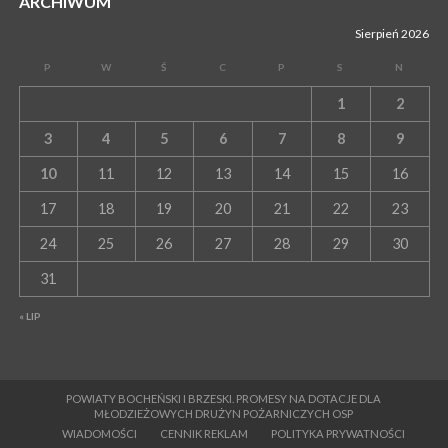
ARCHIWUM
Sierpień 2026
P
W
Ś
C
P
S
N
1
2
3
4
5
6
7
8
9
10
11
12
13
14
15
16
17
18
19
20
21
22
23
24
25
26
27
28
29
30
31
« LIP
POWIATY BOCHEŃSKI I BRZESKI. PROMESY NA DOTACJE DLA
MŁODZIEŻOWYCH DRUŻYN POŻARNICZYCH OSP
WIADOMOŚCI
CENNIK REKLAM
POLITYKA PRYWATNOŚCI