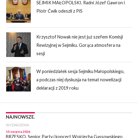
SEJMIK MAŁOPOLSKI. Radni Józef Gawron i
Piotr Ćwik odeszli z PiS
Krzysztof Nowak nie jest już szefem Komisji
Rewizyjnej w Sejmiku. Gorąca atmosfera na
sesji
W poniedziałek sesja Sejmiku Małopolskiego,
a podczas niej dyskusja na temat nowelizacji
deklaracji z 2019 roku
NAJNOWSZE.
WYDARZENIA
10 sierpnia 2026
BRZESKO. Senior Party i koncert Wojciecha Gąssowskiego