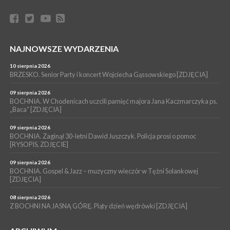
WYDARZENIA
06 sierpnia 2026
POWIAT BRZESKI. Blisko dzieci, blisko rodziców – warsztaty dla
rodziców
WYDARZENIA
NAJNOWSZE WYDARZENIA
06 sierpnia 2026
POWIAT BRZESKI. W Wytrzyszczce karetka zderzyła się z
10 sierpnia 2026
samochodem osobowym
BRZESKO. Senior Party i koncert Wojciecha Gąssowskiego [ZDJĘCIA]
WYDARZENIA
09 sierpnia 2026
BOCHNIA. W Chodenicach uczcili pamięć majora Jana Kaczmarczyka ps.
06 sierpnia 2026
BOCHNIA. Dziś w muzeum kolejne spotkanie w ramach
„Baca” [ZDJĘCIA]
Wakacyjnej Akademii Muzealnej
09 sierpnia 2026
BOCHNIA. Zaginął 30-letni Dawid Juszczyk. Policja prosi o pomoc
[RYSOPIS, ZDJĘCIE]
09 sierpnia 2026
BOCHNIA. Gospel & Jazz – muzyczny wieczór w Tężni Solankowej
[ZDJĘCIA]
08 sierpnia 2026
Z BOCHNI NA JASNĄ GÓRĘ. Piąty dzień wędrówki [ZDJĘCIA]