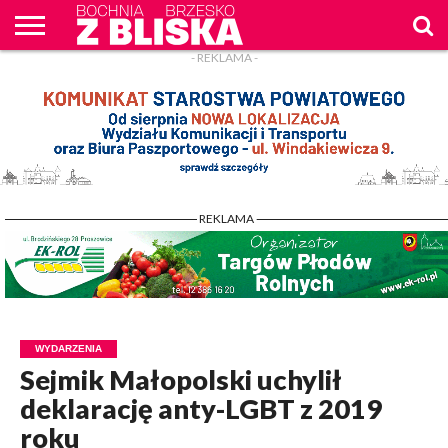
- REKLAMA -
O
NAS
WIADOMOŚCI
ZAPYTAM
CENNIK
KONTAKT
WPROST
REKLAM
- REKLAMA -
WYDARZENIA
Sejmik Małopolski uchylił
deklarację anty-LGBT z 2019
roku