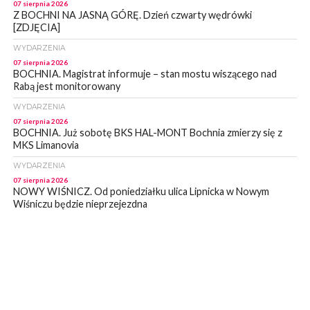
07 sierpnia 2026
Z BOCHNI NA JASNĄ GÓRĘ. Dzień czwarty wędrówki
[ZDJĘCIA]
WYDARZENIA
07 sierpnia 2026
BOCHNIA. Magistrat informuje – stan mostu wiszącego nad
Rabą jest monitorowany
WYDARZENIA
07 sierpnia 2026
BOCHNIA. Już sobotę BKS HAL-MONT Bochnia zmierzy się z
MKS Limanovia
WYDARZENIA
07 sierpnia 2026
NOWY WIŚNICZ. Od poniedziałku ulica Lipnicka w Nowym
Wiśniczu będzie nieprzejezdna
WYDARZENIA
07 sierpnia 2026
NOWY WIŚNICZ. Oszust próbował wyłudzić od 81- latki 90 tys
zł. Okazała się sprytniejsza!
WYDARZENIA
07 sierpnia 2026
BOCHNIA. Fatalny stan mostu wiszącego w Damienicach nad