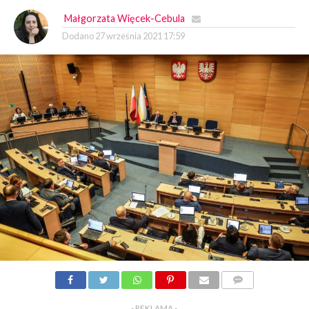
Małgorzata Więcek-Cebula
Dodano
27 września 2021 17:59
KOMENTARZY
- REKLAMA -