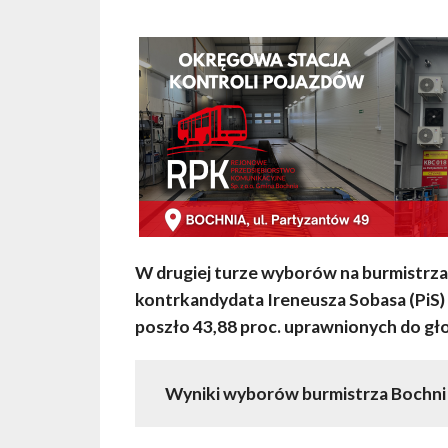
W drugiej turze wyborów na burmistrz
kontrkandydata Ireneusza Sobasa (PiS)
poszło 43,88 proc. uprawnionych do gł
Wyniki wyborów burmistrza Bochni (I