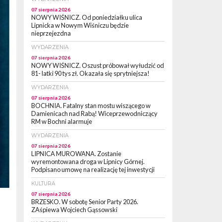
07 sierpnia 2026
NOWY WIŚNICZ. Od poniedziałku ulica
Lipnicka w Nowym Wiśniczu będzie
nieprzejezdna
WYDARZENIA
07 sierpnia 2026
NOWY WIŚNICZ. Oszust próbował wyłudzić od
81- latki 90 tys zł. Okazała się sprytniejsza!
WYDARZENIA
07 sierpnia 2026
BOCHNIA. Fatalny stan mostu wiszącego w
Damienicach nad Rabą! Wiceprzewodniczący
RM w Bochni alarmuje
WYDARZENIA
07 sierpnia 2026
LIPNICA MUROWANA. Zostanie
wyremontowana droga w Lipnicy Górnej.
Podpisano umowę na realizację tej inwestycji
KULTURA
07 sierpnia 2026
BRZESKO. W sobotę Senior Party 2026.
ZAśpiewa Wojciech Gąssowski