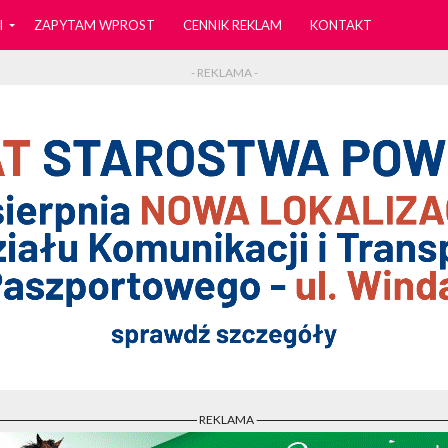
I
ZAPYTAM WPROST
CENNIK REKLAM
KONTAKT
- REKLAMA -
- REKLAMA -