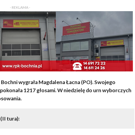
- REKLAMA -
a Bochni wygrała Magdalena Łacna (PO). Swojego
 pokonała 1217 głosami. W niedzielę do urn wyborczych
osowania.
I tura):