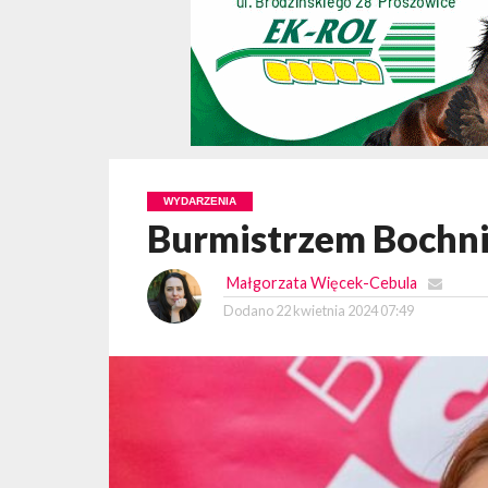
WYDARZENIA
Burmistrzem Bochni
Małgorzata Więcek-Cebula
Dodano
22 kwietnia 2024 07:49