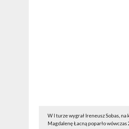
W I turze wygrał Ireneusz Sobas, na
Magdalenę Łacną poparło wówczas 24