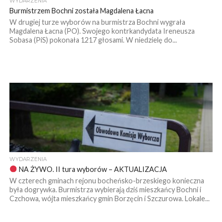
WYDARZENIA
Burmistrzem Bochni została Magdalena Łacna
W drugiej turze wyborów na burmistrza Bochni wygrała
Magdalena Łacna (PO). Swojego kontrkandydata Ireneusza
Sobasa (PiS) pokonała 1217 głosami. W niedzielę do...
WYDARZENIA
NA ŻYWO. II tura wyborów – AKTUALIZACJA
W czterech gminach rejonu bocheńsko-brzeskiego konieczna
była dogrywka. Burmistrza wybierają dziś mieszkańcy Bochni i
Czchowa, wójta mieszkańcy gmin Borzęcin i Szczurowa. Lokale...