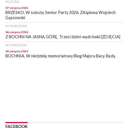
KULTURA
07 sierpnia 2026
BRZESKO. W sobotę Senior Party 2026. ZAśpiewa Wojciech
Gąssowski
WYDARZENIA
06 sierpnia 2026
Z BOCHNI NA JASNĄ GÓRĘ. Trzeci dzień wędrówki [ZDJĘCIA]
WYDARZENIA
06 sierpnia 2026
BOCHNIA. W niedzielę memoriałowy Bieg Majora Bacy. Będą
zmiany w organizacji ruchu [MAPA]
WYDARZENIA
06 sierpnia 2026
BOCHNIA. Podpisano umowę na wykonanie dokumentacji
projektowej przebudowy ulicy Dołuszyckiej
WYDARZENIA
06 sierpnia 2026
POWIAT BRZESKI. Blisko dzieci, blisko rodziców – warsztaty dla
rodziców
WYDARZENIA
06 sierpnia 2026
FACEBOOK