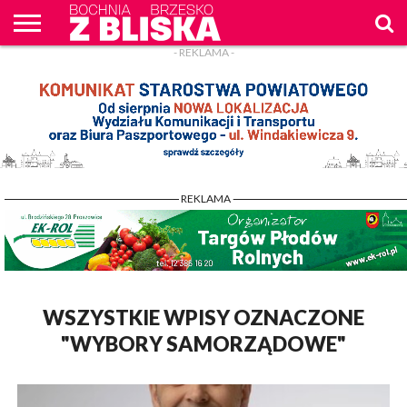
- REKLAMA -
O
NAS
WIADOMOŚCI
ZAPYTAM
CENNIK
KONTAKT
WPROST
REKLAM
- REKLAMA -
WSZYSTKIE WPISY OZNACZONE
"WYBORY SAMORZĄDOWE"