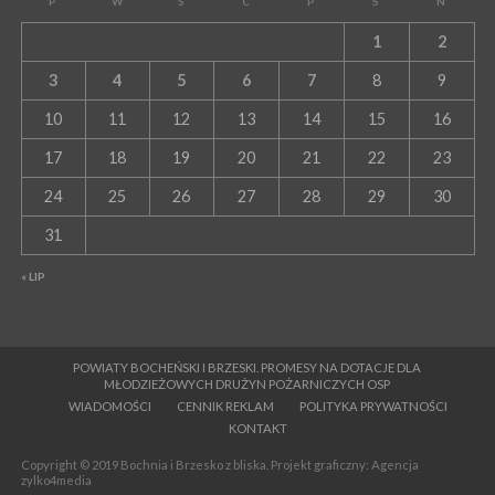
P
W
Ś
C
P
S
N
1
2
3
4
5
6
7
8
9
10
11
12
13
14
15
16
17
18
19
20
21
22
23
24
25
26
27
28
29
30
31
« LIP
POWIATY BOCHEŃSKI I BRZESKI. PROMESY NA DOTACJE DLA
MŁODZIEŻOWYCH DRUŻYN POŻARNICZYCH OSP
WIADOMOŚCI
CENNIK REKLAM
POLITYKA PRYWATNOŚCI
KONTAKT
Copyright © 2019 Bochnia i Brzesko z bliska. Projekt graficzny: Agencja
zylko4media