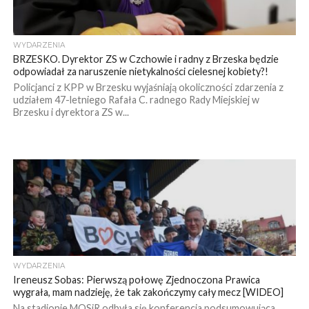
WYDARZENIA
BRZESKO. Dyrektor ZS w Czchowie i radny z Brzeska będzie
odpowiadał za naruszenie nietykalności cielesnej kobiety?!
Policjanci z KPP w Brzesku wyjaśniają okoliczności zdarzenia z
udziałem 47-letniego Rafała C. radnego Rady Miejskiej w
Brzesku i dyrektora ZS w...
WYDARZENIA
Ireneusz Sobas: Pierwszą połowę Zjednoczona Prawica
wygrała, mam nadzieję, że tak zakończymy cały mecz [WIDEO]
Na stadionie MOSiR odbyła się konferencja podsumowująca