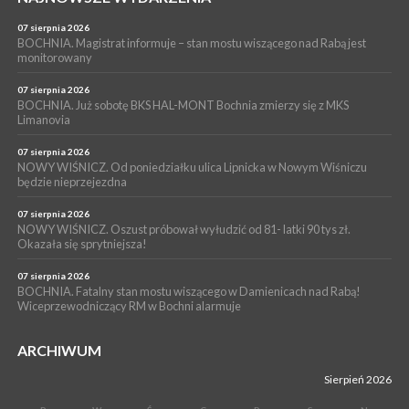
05 sierpnia 2026
Z BOCHNI NA JASNĄ GÓRĘ. Drugi dzień wędrówki [ZDJĘCIA]
07 sierpnia 2026
BOCHNIA. Magistrat informuje – stan mostu wiszącego nad Rabą jest
WYDARZENIA
monitorowany
05 sierpnia 2026
NASZ NEWS. Powstał Komitet Ochrony Ładu
07 sierpnia 2026
Przestrzennego Miasta Bochnia. To odpowiedź na działania
BOCHNIA. Już sobotę BKS HAL-MONT Bochnia zmierzy się z MKS
Limanovia
magistratu
07 sierpnia 2026
NOWY WIŚNICZ. Od poniedziałku ulica Lipnicka w Nowym Wiśniczu
będzie nieprzejezdna
07 sierpnia 2026
NOWY WIŚNICZ. Oszust próbował wyłudzić od 81- latki 90 tys zł.
Okazała się sprytniejsza!
07 sierpnia 2026
BOCHNIA. Fatalny stan mostu wiszącego w Damienicach nad Rabą!
Wiceprzewodniczący RM w Bochni alarmuje
ARCHIWUM
Sierpień 2026