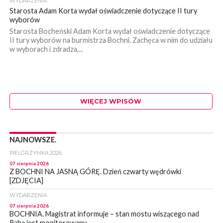
WYDARZENIA
Starosta Adam Korta wydał oświadczenie dotyczące II tury
wyborów
Starosta Bocheński Adam Korta wydał oświadczenie dotyczące
II tury wyborów na burmistrza Bochni. Zachęca w nim do udziału
w wyborach i zdradza,...
WIĘCEJ WPISÓW
NAJNOWSZE.
PIELGRZYMKA 2026
07 sierpnia 2026
Z BOCHNI NA JASNĄ GÓRĘ. Dzień czwarty wędrówki
[ZDJĘCIA]
WYDARZENIA
07 sierpnia 2026
BOCHNIA. Magistrat informuje – stan mostu wiszącego nad
Rabą jest monitorowany