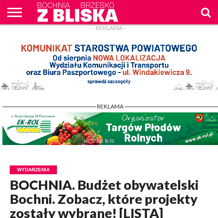
- REKLAMA -
O
NAS
WIADOMOŚCI
ZAPYTAM
CENNIK
KONTAKT
WPROST
REKLAM
- REKLAMA -
WYDARZENIA
BOCHNIA. Budżet obywatelski
Bochni. Zobacz, które projekty
zostały wybrane! [LISTA]