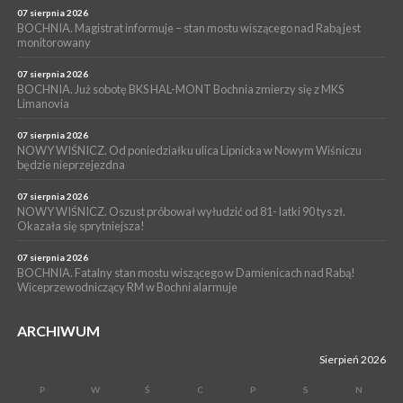
Z BOCHNI NA JASNĄ GÓRĘ. Drugi dzień wędrówki [ZDJĘCIA]
07 sierpnia 2026
BOCHNIA. Magistrat informuje – stan mostu wiszącego nad Rabą jest
WYDARZENIA
monitorowany
05 sierpnia 2026
NASZ NEWS. Powstał Komitet Ochrony Ładu
07 sierpnia 2026
Przestrzennego Miasta Bochnia. To odpowiedź na działania
BOCHNIA. Już sobotę BKS HAL-MONT Bochnia zmierzy się z MKS
Limanovia
magistratu
07 sierpnia 2026
NOWY WIŚNICZ. Od poniedziałku ulica Lipnicka w Nowym Wiśniczu
będzie nieprzejezdna
07 sierpnia 2026
NOWY WIŚNICZ. Oszust próbował wyłudzić od 81- latki 90 tys zł.
Okazała się sprytniejsza!
07 sierpnia 2026
BOCHNIA. Fatalny stan mostu wiszącego w Damienicach nad Rabą!
Wiceprzewodniczący RM w Bochni alarmuje
ARCHIWUM
Sierpień 2026
P
W
Ś
C
P
S
N