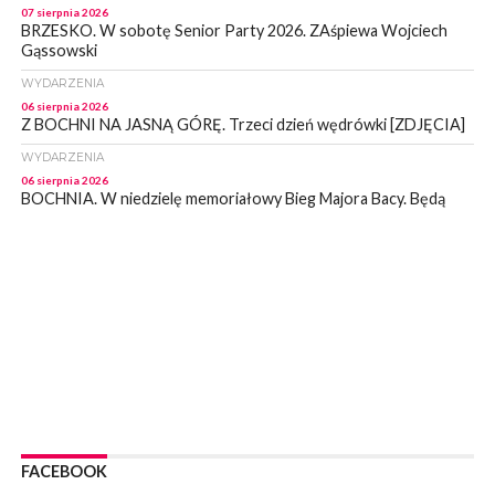
07 sierpnia 2026
BRZESKO. W sobotę Senior Party 2026. ZAśpiewa Wojciech
Gąssowski
WYDARZENIA
06 sierpnia 2026
Z BOCHNI NA JASNĄ GÓRĘ. Trzeci dzień wędrówki [ZDJĘCIA]
WYDARZENIA
06 sierpnia 2026
BOCHNIA. W niedzielę memoriałowy Bieg Majora Bacy. Będą
zmiany w organizacji ruchu [MAPA]
WYDARZENIA
06 sierpnia 2026
BOCHNIA. Podpisano umowę na wykonanie dokumentacji
projektowej przebudowy ulicy Dołuszyckiej
WYDARZENIA
06 sierpnia 2026
POWIAT BRZESKI. Blisko dzieci, blisko rodziców – warsztaty dla
rodziców
WYDARZENIA
06 sierpnia 2026
FACEBOOK
POWIAT BRZESKI. W Wytrzyszczce karetka zderzyła się z