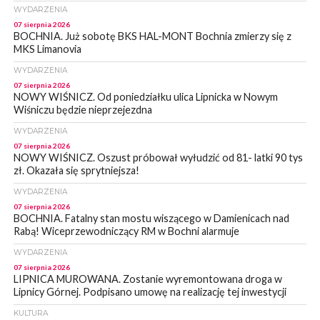
WYDARZENIA
07 sierpnia 2026
BOCHNIA. Już sobotę BKS HAL-MONT Bochnia zmierzy się z
MKS Limanovia
WYDARZENIA
07 sierpnia 2026
NOWY WIŚNICZ. Od poniedziałku ulica Lipnicka w Nowym
Wiśniczu będzie nieprzejezdna
WYDARZENIA
07 sierpnia 2026
NOWY WIŚNICZ. Oszust próbował wyłudzić od 81- latki 90 tys
zł. Okazała się sprytniejsza!
WYDARZENIA
07 sierpnia 2026
BOCHNIA. Fatalny stan mostu wiszącego w Damienicach nad
Rabą! Wiceprzewodniczący RM w Bochni alarmuje
WYDARZENIA
07 sierpnia 2026
LIPNICA MUROWANA. Zostanie wyremontowana droga w
Lipnicy Górnej. Podpisano umowę na realizację tej inwestycji
KULTURA