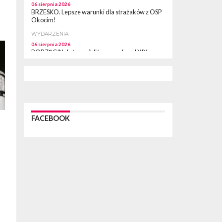
06 sierpnia 2026
BRZESKO. Lepsze warunki dla strażaków z OSP
Okocim!
WYDARZENIA
06 sierpnia 2026
BORZĘCIN. Już w najbliższy weekend XIX
Borzęckie Święto Grzyba: Zenek Martyniuk i
Justyna Steczkowska
PIELGRZYMKA 2026
05 sierpnia 2026
Z BOCHNI NA JASNĄ GÓRĘ. Drugi dzień
wędrówki [ZDJĘCIA]
FACEBOOK
WYDARZENIA
05 sierpnia 2026
NASZ NEWS. Powstał Komitet Ochrony Ładu
Przestrzennego Miasta Bochnia. To odpowiedź
na działania magistratu
WYDARZENIA
05 sierpnia 2026
LIPNICA MUROWANA. Na święcie gminy zagra
zespół Kombi [PROGRAM]
WYDARZENIA
05 sierpnia 2026