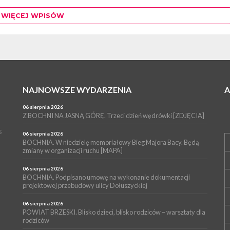
jazzu. Jako pierwszy...
WIĘCEJ WPISÓW
NAJNOWSZE WYDARZENIA
06 sierpnia 2026
Z BOCHNI NA JASNĄ GÓRĘ. Trzeci dzień wędrówki [ZDJĘCIA]
s
06 sierpnia 2026
BOCHNIA. W niedzielę memoriałowy Bieg Majora Bacy. Będą
zmiany w organizacji ruchu [MAPA]
06 sierpnia 2026
BOCHNIA. Podpisano umowę na wykonanie dokumentacji
projektowej przebudowy ulicy Dołuszyckiej
06 sierpnia 2026
POWIAT BRZESKI. Blisko dzieci, blisko rodziców – warsztaty dla
rodziców