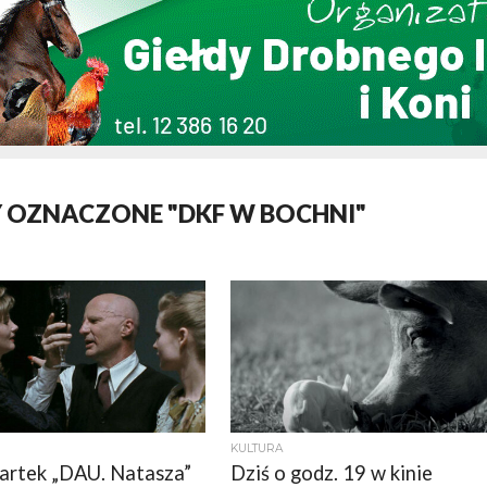
 OZNACZONE "DKF W BOCHNI"
KULTURA
rtek „DAU. Natasza”
Dziś o godz. 19 w kinie