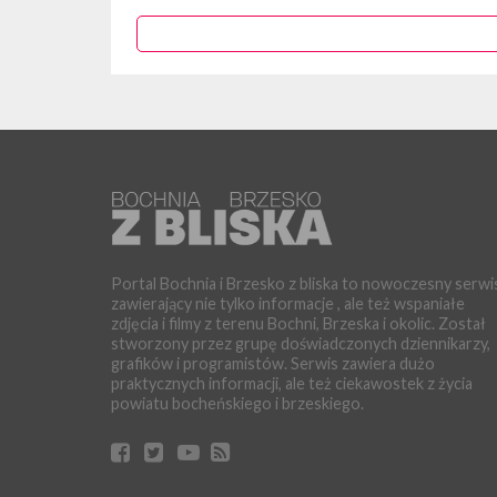
powieści Zofii Posmysz...
Portal Bochnia i Brzesko z bliska to nowoczesny serwi
zawierający nie tylko informacje , ale też wspaniałe
zdjęcia i filmy z terenu Bochni, Brzeska i okolic. Został
stworzony przez grupę doświadczonych dziennikarzy,
grafików i programistów. Serwis zawiera dużo
praktycznych informacji, ale też ciekawostek z życia
powiatu bocheńskiego i brzeskiego.