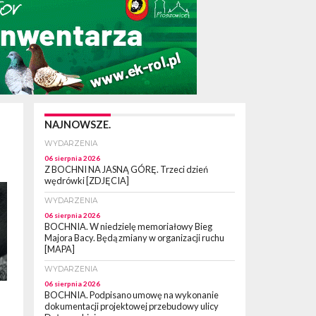
NAJNOWSZE.
WYDARZENIA
06 sierpnia 2026
Z BOCHNI NA JASNĄ GÓRĘ. Trzeci dzień
wędrówki [ZDJĘCIA]
WYDARZENIA
06 sierpnia 2026
BOCHNIA. W niedzielę memoriałowy Bieg
Majora Bacy. Będą zmiany w organizacji ruchu
[MAPA]
WYDARZENIA
06 sierpnia 2026
BOCHNIA. Podpisano umowę na wykonanie
dokumentacji projektowej przebudowy ulicy