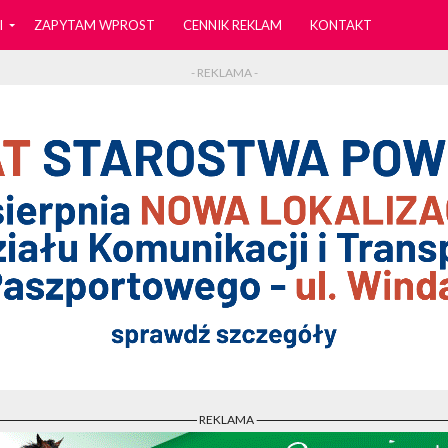
I
ZAPYTAM WPROST
CENNIK REKLAM
KONTAKT
- REKLAMA -
- REKLAMA -