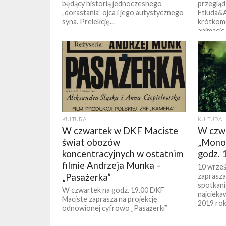
będący historią jednoczesnego
przegląd
„dorastania” ojca i jego autystycznego
Etiuda&A
syna. Prelekcję...
krótkom
animacje
KULTURA
KULTURA
W czwartek w DKF Maciste
W czwa
świat obozów
„Monos
koncentracyjnych w ostatnim
godz. 
filmie Andrzeja Munka –
10 wrześ
„Pasażerka”
zaprasza
spotkani
W czwartek na godz. 19.00 DKF
najcieka
Maciste zaprasza na projekcję
2019 roku
odnowionej cyfrowo „Pasażerki”
Andrzeja Munka. Film oparty jest na