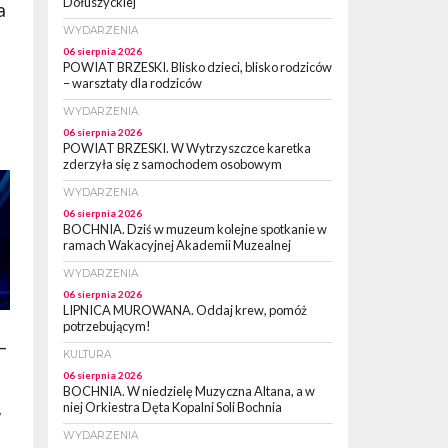
Dołuszyckiej
a
WYDARZENIA
06 sierpnia 2026
POWIAT BRZESKI. Blisko dzieci, blisko rodziców
– warsztaty dla rodziców
WYDARZENIA
06 sierpnia 2026
POWIAT BRZESKI. W Wytrzyszczce karetka
zderzyła się z samochodem osobowym
WYDARZENIA
06 sierpnia 2026
BOCHNIA. Dziś w muzeum kolejne spotkanie w
ramach Wakacyjnej Akademii Muzealnej
WYDARZENIA
06 sierpnia 2026
LIPNICA MUROWANA. Oddaj krew, pomóż
potrzebującym!
–
KULTURA
06 sierpnia 2026
BOCHNIA. W niedzielę Muzyczna Altana, a w
niej Orkiestra Dęta Kopalni Soli Bochnia
w
WYDARZENIA