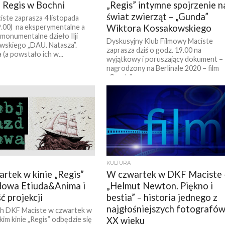
e Regis w Bochni
„Regis” intymne spojrzenie n
świat zwierząt – „Gunda”
ste zaprasza 4 listopada
9.00) na eksperymentalne a
Wiktora Kossakowskiego
monumentalne dzieło Ilji
Dyskusyjny Klub Filmowy Maciste
skiego „DAU. Natasza”.
zaprasza dziś o godz. 19.00 na
 (a powstało ich w...
wyjątkowy i poruszający dokument –
nagrodzony na Berlinale 2020 – film
„Gunda”....
KULTURA
rtek w kinie „Regis”
W czwartek w DKF Maciste 
dowa Etiuda&Anima i
„Helmut Newton. Piękno i
ć projekcji
bestia” – historia jednego z
najgłośniejszych fotografó
h DKF Maciste w czwartek w
im kinie „Regis” odbędzie się
XX wieku