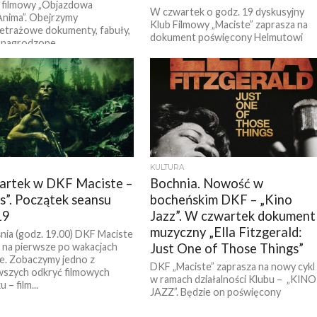
 filmowy „Objazdowa
W czwartek o godz. 19 dyskusyjny
nima”. Obejrzymy
Klub Filmowy „Maciste” zaprasza na
etrażowe dokumenty, fabuły,
dokument poświęcony Helmutowi
 nagrodzone...
Newtonowi – kontrowersyjnemu
fotografowi mody. Prelekcje przed
filmem wygłosi...
KULTURA
rtek w DKF Maciste –
Bochnia. Nowość w
”. Początek seansu
bocheńskim DKF – „Kino
19
Jazz”. W czwartek dokument
muzyczny „Ella Fitzgerald:
nia (godz. 19.00) DKF Maciste
 na pierwsze po wakacjach
Just One of Those Things”
e. Zobaczymy jedno z
DKF „Maciste” zaprasza na nowy cykl
wszych odkryć filmowych
w ramach działalności Klubu – „KINO
 – film...
JAZZ”. Będzie on poświęcony
wybitnym postaciom światowego