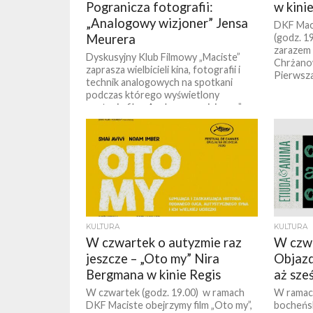
Pogranicza fotografii:
w kini
„Analogowy wizjoner” Jensa
DKF Maci
Meurera
(godz. 1
zarazem 
Dyskusyjny Klub Filmowy „Maciste”
Chrżanow
zaprasza wielbicieli kina, fotografii i
Pierwsza
technik analogowych na spotkani
podczas którego wyświetlony
zostanie film „Analogowy wizjoner”.
Prelekcję do...
KULTURA
KULTURA
W czwartek o autyzmie raz
W czwa
jeszcze – „Oto my” Nira
Objaz
Bergmana w kinie Regis
aż sześ
W czwartek (godz. 19.00) w ramach
W ramac
DKF Maciste obejrzymy film „Oto my”,
bocheńsk