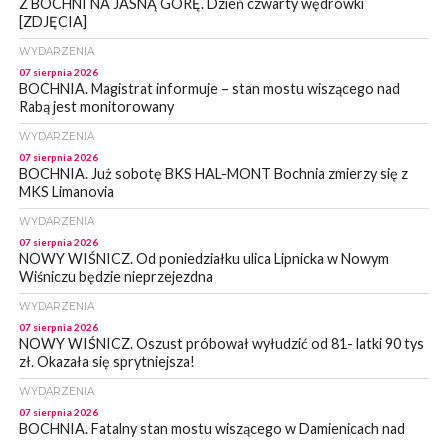
Z BOCHNI NA JASNĄ GÓRĘ. Dzień czwarty wędrówki
[ZDJĘCIA]
WYDARZENIA
07 sierpnia 2026
BOCHNIA. Magistrat informuje – stan mostu wiszącego nad
Rabą jest monitorowany
WYDARZENIA
07 sierpnia 2026
BOCHNIA. Już sobotę BKS HAL-MONT Bochnia zmierzy się z
MKS Limanovia
WYDARZENIA
07 sierpnia 2026
NOWY WIŚNICZ. Od poniedziałku ulica Lipnicka w Nowym
Wiśniczu będzie nieprzejezdna
WYDARZENIA
07 sierpnia 2026
NOWY WIŚNICZ. Oszust próbował wyłudzić od 81- latki 90 tys
zł. Okazała się sprytniejsza!
WYDARZENIA
07 sierpnia 2026
BOCHNIA. Fatalny stan mostu wiszącego w Damienicach nad
Rabą! Wiceprzewodniczący RM w Bochni alarmuje