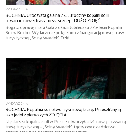
WYDARZENIA
BOCHNIA. Uroczysta gala na 775. urodziny kopalni soli i
otwarcie nowej trasy turystycznej – DUŻO ZDJĘĆ
Bogatą oprawę miała Gala z okazji Jubileuszu 775-lecia Kopalni
Soli w Bochni. Wydarzenie połączono z inauguracją nowej trasy
turystycznej „Solny Świadek”. Dziś...
WYDARZENIA
BOCHNIA. Kopalnia soli otworzyła nową trasę. Przeszliśmy ją
jako jedni z pierwszych ZDJĘCIA
Najstarsza kopalnia soli w Polsce otworzyła dziś nową – czwartą
trasę turystyczną – „Solny Świadek”. Łączy ona dziedzictwo