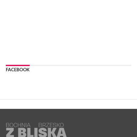
WYDARZENIA
07 sierpnia 2026
LIPNICA MUROWANA. Zostanie wyremontowana droga w
Lipnicy Górnej. Podpisano umowę na realizację tej inwestycji
KULTURA
07 sierpnia 2026
BRZESKO. W sobotę Senior Party 2026. ZAśpiewa Wojciech
Gąssowski
WYDARZENIA
06 sierpnia 2026
FACEBOOK
Z BOCHNI NA JASNĄ GÓRĘ. Trzeci dzień wędrówki [ZDJĘCIA]
WYDARZENIA
06 sierpnia 2026
BOCHNIA. W niedzielę memoriałowy Bieg Majora Bacy. Będą
zmiany w organizacji ruchu [MAPA]
WYDARZENIA
06 sierpnia 2026
BOCHNIA. Podpisano umowę na wykonanie dokumentacji
projektowej przebudowy ulicy Dołuszyckiej
WYDARZENIA