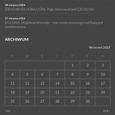
08 sierpnia 2026
Z BOCHNI NA JASNĄ GÓRĘ. Piąty dzień wędrówki [ZDJĘCIA]
07 sierpnia 2026
BOCHNIA. Magistrat informuje – stan mostu wiszącego nad Rabą jest
monitorowany
ARCHIWUM
Wrzesień 2023
P
W
Ś
C
P
S
N
1
2
3
4
5
6
7
8
9
10
11
12
13
14
15
16
17
18
19
20
21
22
23
24
25
26
27
28
29
30
« SIE
PAŹ »