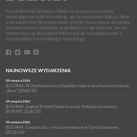
06 sierpnia 2026
POWIAT BRZESKI. Blisko dzieci, blisko rodziców – warsztaty dla
Portal Bochnia i Brzesko z bliska to nowoczesny serwis
rodziców
zawierający nie tylko informacje , ale też wspaniałe zdjęcia i filmy
z terenu Bochni, Brzeska i okolic. Został stworzony przez grupę
WYDARZENIA
doświadczonych dziennikarzy, grafików i programistów. Serwis
06 sierpnia 2026
zawiera dużo praktycznych informacji, ale też ciekawostek z
POWIAT BRZESKI. W Wytrzyszczce karetka zderzyła się z
życia powiatu bocheńskiego i brzeskiego.
samochodem osobowym
WYDARZENIA
06 sierpnia 2026
BOCHNIA. Dziś w muzeum kolejne spotkanie w ramach
Wakacyjnej Akademii Muzealnej
NAJNOWSZE WYDARZENIA
WYDARZENIA
09 sierpnia 2026
06 sierpnia 2026
LIPNICA MUROWANA. Oddaj krew, pomóż potrzebującym!
BOCHNIA. W Chodenicach uczcili pamięć majora Jana Kaczmarczyka ps.
„Baca” [ZDJĘCIA]
KULTURA
06 sierpnia 2026
09 sierpnia 2026
BOCHNIA. W niedzielę Muzyczna Altana, a w niej Orkiestra Dęta
BOCHNIA. Zaginął 30-letni Dawid Juszczyk. Policja prosi o pomoc
[RYSOPIS, ZDJĘCIE]
Kopalni Soli Bochnia
09 sierpnia 2026
BOCHNIA. Gospel & Jazz – muzyczny wieczór w Tężni Solankowej
[ZDJĘCIA]