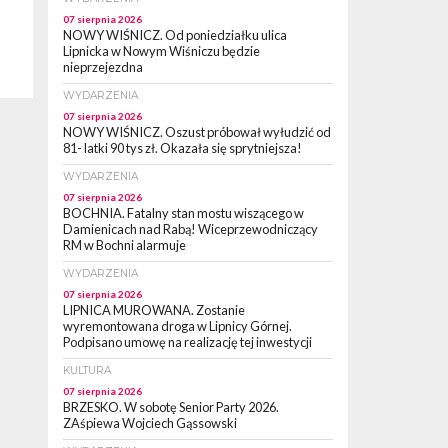
07 sierpnia 2026
NOWY WIŚNICZ. Od poniedziałku ulica
Lipnicka w Nowym Wiśniczu będzie
nieprzejezdna
WYDARZENIA
07 sierpnia 2026
NOWY WIŚNICZ. Oszust próbował wyłudzić od
81- latki 90 tys zł. Okazała się sprytniejsza!
WYDARZENIA
07 sierpnia 2026
BOCHNIA. Fatalny stan mostu wiszącego w
Damienicach nad Rabą! Wiceprzewodniczący
RM w Bochni alarmuje
WYDARZENIA
07 sierpnia 2026
LIPNICA MUROWANA. Zostanie
wyremontowana droga w Lipnicy Górnej.
Podpisano umowę na realizację tej inwestycji
KULTURA
07 sierpnia 2026
BRZESKO. W sobotę Senior Party 2026.
ZAśpiewa Wojciech Gąssowski