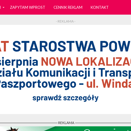
I
ZAPYTAM WPROST
CENNIK REKLAM
KONTAKT
- REKLAMA -
- REKLAMA -