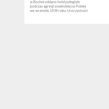
w Bochni oddano hołd poległym
podczas agresji sowieckiej na Polskę
we wrześniu 1939 roku. Uroczystości
rozpoczął...