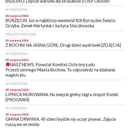
BRZESKO. Lepsze warunki dla strażaków z OSP Okocim!
WYDARZENIA
06 sierpnia 2026
BORZĘCIN. Już w najbliższy weekend XIX Borzęckie Święto
Grzyba: Zenek Martyniuk i Justyna Steczkowska
PIELGRZYMKA 2026
05 sierpnia 2026
Z BOCHNI NA JASNĄ GÓRĘ. Drugi dzień wędrówki [ZDJĘCIA]
WYDARZENIA
05 sierpnia 2026
NASZ NEWS. Powstał Komitet Ochrony Ładu
Przestrzennego Miasta Bochnia. To odpowiedź na działania
magistratu
WYDARZENIA
05 sierpnia 2026
LIPNICA MUROWANA. Na święcie gminy zagra zespół Kombi
[PROGRAM]
WYDARZENIA
05 sierpnia 2026
GMINA DRWINIA. 45 dzieci będzie się uczyć pływać. Zajęcia
ruszą we wrześniu