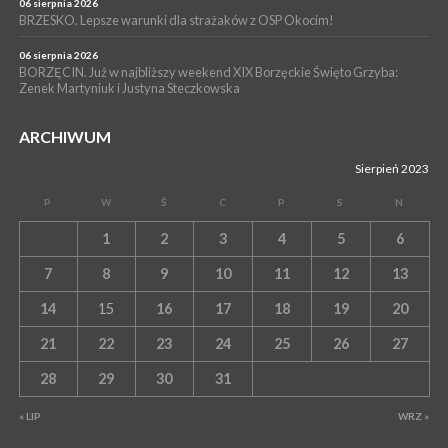
06 sierpnia 2026
BRZESKO. Lepsze warunki dla strażaków z OSP Okocim!
06 sierpnia 2026
BORZĘCIN. Już w najbliższy weekend XIX Borzęckie Święto Grzyba:
Zenek Martyniuk i Justyna Steczkowska
ARCHIWUM
Sierpień 2023
P
W
Ś
C
P
S
N
1
2
3
4
5
6
7
8
9
10
11
12
13
14
15
16
17
18
19
20
21
22
23
24
25
26
27
28
29
30
31
« LIP
WRZ »