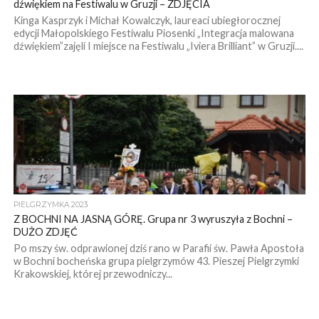
dźwiękiem na Festiwalu w Gruzji – ZDJĘCIA
Kinga Kasprzyk i Michał Kowalczyk, laureaci ubiegłorocznej
edycji Małopolskiego Festiwalu Piosenki „Integracja malowana
dźwiękiem”zajęli I miejsce na Festiwalu „Iviera Brilliant” w Gruzji....
PIELGRZYMKA 2023
Z BOCHNI NA JASNĄ GÓRĘ. Grupa nr 3 wyruszyła z Bochni –
DUŻO ZDJĘĆ
Po mszy św. odprawionej dziś rano w Parafii św. Pawła Apostoła
w Bochni bocheńska grupa pielgrzymów 43. Pieszej Pielgrzymki
Krakowskiej, której przewodniczy...