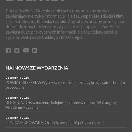
muzyki [PROGRAM KONCERTÓW]
Portal Bochnia i Brzesko z bliska to nowoczesny serwis
SPORT
zawierający nie tylko informacje , ale też wspaniałe zdjęcia i filmy
04 sierpnia 2026
z terenu Bochni, Brzeska i okolic. Został stworzony przez grupę
BOCHNIA. W niedzielę XXXII Memoriałowy Bieg Majora Bacy!
doświadczonych dziennikarzy, grafików i programistów. Serwis
WYDARZENIA
zawiera dużo praktycznych informacji, ale też ciekawostek z
życia powiatu bocheńskiego i brzeskiego.
04 sierpnia 2026
MAŁOPOLSKA. Liczba stulatków wciąż rośnie
ARTYKUŁ PARTNERSKI
04 sierpnia 2026
Codzienne nawyki, które wspierają zdrowie dziecka na dłużej
NAJNOWSZE WYDARZENIA
WYDARZENIA
04 sierpnia 2026
06 sierpnia 2026
BRZESKO. Już jest Karta Mieszkańca Gminy Brzesko. Co to
POWIAT BRZESKI. W Wytrzyszczce karetka zderzyła się z samochodem
oznacza?
osobowym
06 sierpnia 2026
BOCHNIA. Dziś w muzeum kolejne spotkanie w ramach Wakacyjnej
Akademii Muzealnej
06 sierpnia 2026
LIPNICA MUROWANA. Oddaj krew, pomóż potrzebującym!