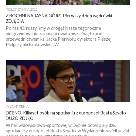
PIELGRZYMKA 2023
Z BOCHNI NA JASNĄ GÓRĘ. Pierwszy dzień wędrówki
ZDJĘCIA
Po raz 43. ruszyliśmy w drogę! Nasze tegoroczne
pielgrzymowanie zainaugurowała msza święta pod
przewodnictwem ks. Jacka Pierwoły, dyrektora Pieszej
Pielgrzymki Krakowskiej. W...
WYDARZENIA
DĘBNO. Kilkaset osób na spotkaniu z europoseł Beatą Szydło –
DUŻO ZDJĘĆ
W hali widowiskowo-sportowej w Dębnie odbyło się dziś
spotkanie z europoseł Beatą Szydło. w Wydarzeniu wzięli udział