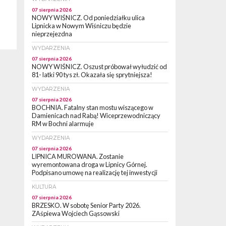
07 sierpnia 2026
NOWY WIŚNICZ. Od poniedziałku ulica
Lipnicka w Nowym Wiśniczu będzie
nieprzejezdna
WYDARZENIA
07 sierpnia 2026
NOWY WIŚNICZ. Oszust próbował wyłudzić od
81- latki 90 tys zł. Okazała się sprytniejsza!
WYDARZENIA
07 sierpnia 2026
BOCHNIA. Fatalny stan mostu wiszącego w
Damienicach nad Rabą! Wiceprzewodniczący
RM w Bochni alarmuje
WYDARZENIA
07 sierpnia 2026
LIPNICA MUROWANA. Zostanie
wyremontowana droga w Lipnicy Górnej.
Podpisano umowę na realizację tej inwestycji
KULTURA
07 sierpnia 2026
BRZESKO. W sobotę Senior Party 2026.
ZAśpiewa Wojciech Gąssowski