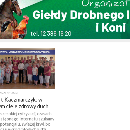
PARTNERSKI
t Kaczmarczyk: w
ym ciele zdrowy duch
szerokiej cyfryzacji, czasach
ostępnego Internetu szukamy
otencjału, świeżej krwi, bo
czaj wśród młodych ludzi