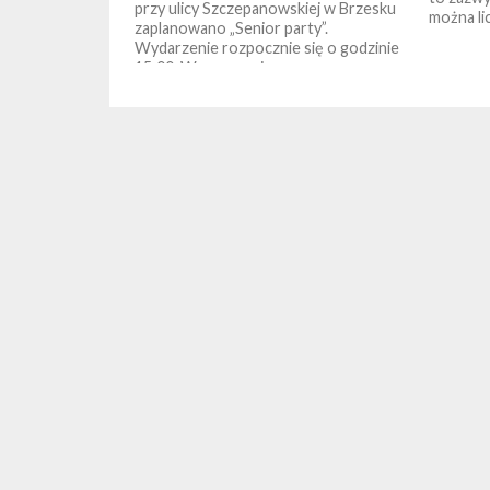
przy ulicy Szczepanowskiej w Brzesku
można lic
zaplanowano „Senior party”.
Wydarzenie rozpocznie się o godzinie
15:00. W programie...