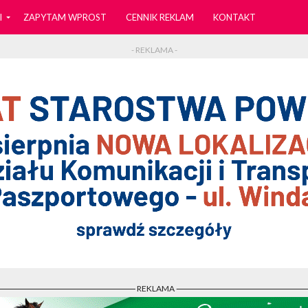
I
ZAPYTAM WPROST
CENNIK REKLAM
KONTAKT
- REKLAMA -
- REKLAMA -