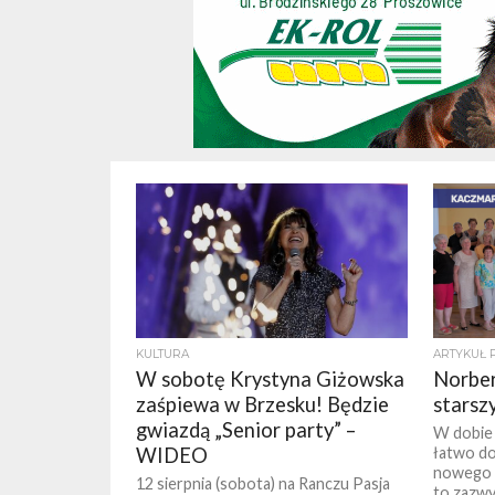
KULTURA
ARTYKUŁ 
W sobotę Krystyna Giżowska
Norber
zaśpiewa w Brzesku! Będzie
starsz
gwiazdą „Senior party” –
W dobie 
WIDEO
łatwo d
nowego p
12 sierpnia (sobota) na Ranczu Pasja
to zazwy