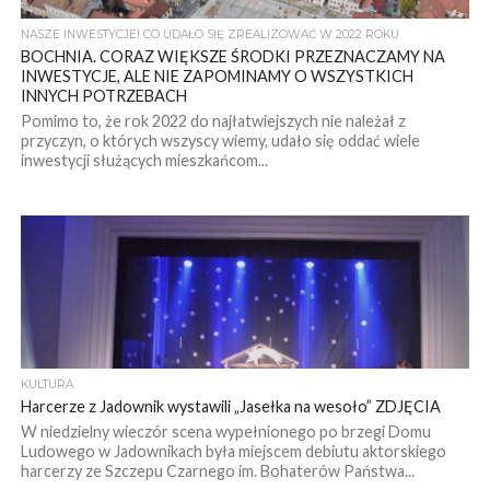
NASZE INWESTYCJE! CO UDAŁO SIĘ ZREALIZOWAĆ W 2022 ROKU
BOCHNIA. CORAZ WIĘKSZE ŚRODKI PRZEZNACZAMY NA
INWESTYCJE, ALE NIE ZAPOMINAMY O WSZYSTKICH
INNYCH POTRZEBACH
Pomimo to, że rok 2022 do najłatwiejszych nie należał z
przyczyn, o których wszyscy wiemy, udało się oddać wiele
inwestycji służących mieszkańcom...
KULTURA
Harcerze z Jadownik wystawili „Jasełka na wesoło” ZDJĘCIA
W niedzielny wieczór scena wypełnionego po brzegi Domu
Ludowego w Jadownikach była miejscem debiutu aktorskiego
harcerzy ze Szczepu Czarnego im. Bohaterów Państwa...