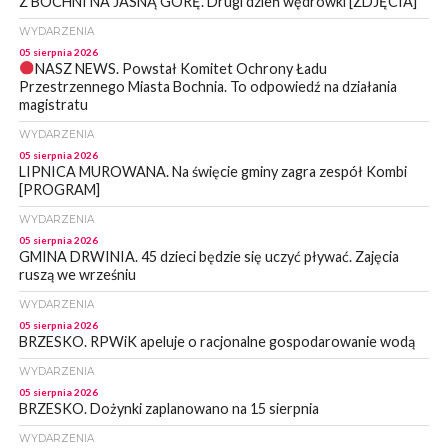
Z BOCHNI NA JASNĄ GÓRĘ. Drugi dzień wędrówki [ZDJĘCIA]
WYDARZENIA
05 sierpnia 2026
NASZ NEWS. Powstał Komitet Ochrony Ładu
Przestrzennego Miasta Bochnia. To odpowiedź na działania
magistratu
WYDARZENIA
05 sierpnia 2026
LIPNICA MUROWANA. Na święcie gminy zagra zespół Kombi
[PROGRAM]
WYDARZENIA
05 sierpnia 2026
GMINA DRWINIA. 45 dzieci będzie się uczyć pływać. Zajęcia
ruszą we wrześniu
WYDARZENIA
05 sierpnia 2026
BRZESKO. RPWiK apeluje o racjonalne gospodarowanie wodą
WYDARZENIA
05 sierpnia 2026
BRZESKO. Dożynki zaplanowano na 15 sierpnia
WYDARZENIA