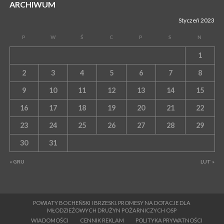
ARCHIWUM
Styczeń 2023
P
W
Ś
C
P
S
N
1
2
3
4
5
6
7
8
9
10
11
12
13
14
15
16
17
18
19
20
21
22
23
24
25
26
27
28
29
30
31
« GRU
LUT »
POWIATY BOCHEŃSKI I BRZESKI. PROMESY NA DOTACJE DLA
MŁODZIEŻOWYCH DRUŻYN POŻARNICZYCH OSP
WIADOMOŚCI
CENNIK REKLAM
POLITYKA PRYWATNOŚCI