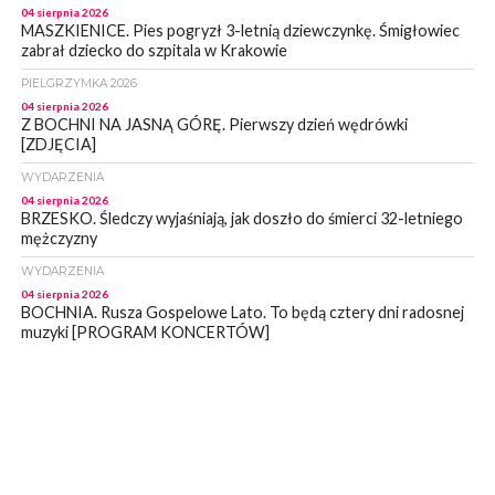
04 sierpnia 2026
MASZKIENICE. Pies pogryzł 3-letnią dziewczynkę. Śmigłowiec
zabrał dziecko do szpitala w Krakowie
PIELGRZYMKA 2026
04 sierpnia 2026
Z BOCHNI NA JASNĄ GÓRĘ. Pierwszy dzień wędrówki
[ZDJĘCIA]
WYDARZENIA
04 sierpnia 2026
BRZESKO. Śledczy wyjaśniają, jak doszło do śmierci 32-letniego
mężczyzny
WYDARZENIA
04 sierpnia 2026
BOCHNIA. Rusza Gospelowe Lato. To będą cztery dni radosnej
muzyki [PROGRAM KONCERTÓW]
SPORT
04 sierpnia 2026
BOCHNIA. W niedzielę XXXII Memoriałowy Bieg Majora Bacy!
WYDARZENIA
04 sierpnia 2026
MAŁOPOLSKA. Liczba stulatków wciąż rośnie