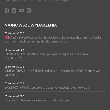
BOCHNIA. Jechał bez zapiętych pasów i włączonych świateł.
Okazało się, że był pod wpływem amfetaminy
WYDARZENIA
03 sierpnia 2026
BOCHNIA. Dwaj ministrowie przyjechali do Chodenic, by
NAJNOWSZE WYDARZENIA
podpowiedzieć burmistrz gdzie szukać pieniędzy [WIDEO]
05 sierpnia 2026
WYDARZENIA
NASZ NEWS. Powstał Komitet Ochrony Ładu Przestrzennego Miasta
Bochnia. To odpowiedź na działania magistratu
03 sierpnia 2026
BOCHNIA. Radni odwołają się od decyzji RIO w sprawie
unieważnienia uchwały o nieudzieleniu absolutorium dla
05 sierpnia 2026
Magdaleny Łacnej [WIDEO]
LIPNICA MUROWANA. Na święcie gminy zagra zespół Kombi
[PROGRAM]
05 sierpnia 2026
GMINA DRWINIA. 45 dzieci będzie się uczyć pływać. Zajęcia ruszą we
wrześniu
05 sierpnia 2026
BRZESKO. RPWiK apeluje o racjonalne gospodarowanie wodą
05 sierpnia 2026
BRZESKO. Dożynki zaplanowano na 15 sierpnia