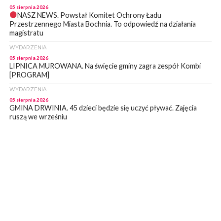
05 sierpnia 2026
NASZ NEWS. Powstał Komitet Ochrony Ładu
Przestrzennego Miasta Bochnia. To odpowiedź na działania
magistratu
WYDARZENIA
05 sierpnia 2026
LIPNICA MUROWANA. Na święcie gminy zagra zespół Kombi
[PROGRAM]
WYDARZENIA
05 sierpnia 2026
GMINA DRWINIA. 45 dzieci będzie się uczyć pływać. Zajęcia
ruszą we wrześniu
WYDARZENIA
05 sierpnia 2026
BRZESKO. RPWiK apeluje o racjonalne gospodarowanie wodą
WYDARZENIA
05 sierpnia 2026
BRZESKO. Dożynki zaplanowano na 15 sierpnia
WYDARZENIA
04 sierpnia 2026
MASZKIENICE. Pies pogryzł 3-letnią dziewczynkę. Śmigłowiec