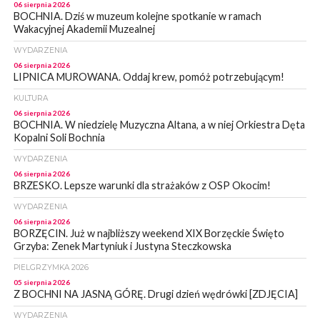
06 sierpnia 2026
BOCHNIA. Dziś w muzeum kolejne spotkanie w ramach
Wakacyjnej Akademii Muzealnej
WYDARZENIA
06 sierpnia 2026
LIPNICA MUROWANA. Oddaj krew, pomóż potrzebującym!
KULTURA
06 sierpnia 2026
BOCHNIA. W niedzielę Muzyczna Altana, a w niej Orkiestra Dęta
Kopalni Soli Bochnia
WYDARZENIA
06 sierpnia 2026
BRZESKO. Lepsze warunki dla strażaków z OSP Okocim!
WYDARZENIA
06 sierpnia 2026
BORZĘCIN. Już w najbliższy weekend XIX Borzęckie Święto
Grzyba: Zenek Martyniuk i Justyna Steczkowska
PIELGRZYMKA 2026
05 sierpnia 2026
Z BOCHNI NA JASNĄ GÓRĘ. Drugi dzień wędrówki [ZDJĘCIA]
WYDARZENIA