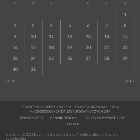
P
W
Ś
C
P
S
N
1
2
3
4
5
6
7
8
9
10
11
12
13
14
15
16
17
18
19
20
21
22
23
24
25
26
27
28
29
30
31
« GRU
LUT »
POWIATY BOCHEŃSKI I BRZESKI. PROMESY NA DOTACJE DLA
MŁODZIEŻOWYCH DRUŻYN POŻARNICZYCH OSP
WIADOMOŚCI
CENNIK REKLAM
POLITYKA PRYWATNOŚCI
KONTAKT
Copyright © 2019 Bochnia i Brzesko z bliska. Projekt graficzny: Agencja
zylko4media