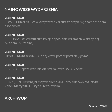
Codzienne nawyki, które wspierają zdrowie dziecka na dłużej
NAJNOWSZE WYDARZENIA
WYDARZENIA
04 sierpnia 2026
06 sierpnia 2026
BRZESKO. Już jest Karta Mieszkańca Gminy Brzesko. Co to
POWIAT BRZESKI. W Wytrzyszczce karetka zderzyła się z samochodem
oznacza?
osobowym
06 sierpnia 2026
BOCHNIA. Dziś w muzeum kolejne spotkanie w ramach Wakacyjnej
Akademii Muzealnej
06 sierpnia 2026
LIPNICA MUROWANA. Oddaj krew, pomóż potrzebującym!
06 sierpnia 2026
BRZESKO. Lepsze warunki dla strażaków z OSP Okocim!
06 sierpnia 2026
BORZĘCIN. Już w najbliższy weekend XIX Borzęckie Święto Grzyba:
Zenek Martyniuk i Justyna Steczkowska
ARCHIWUM
Styczeń 2023