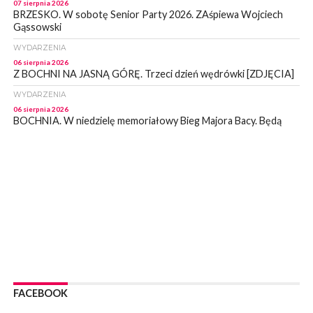
07 sierpnia 2026
BRZESKO. W sobotę Senior Party 2026. ZAśpiewa Wojciech
Gąssowski
WYDARZENIA
06 sierpnia 2026
Z BOCHNI NA JASNĄ GÓRĘ. Trzeci dzień wędrówki [ZDJĘCIA]
WYDARZENIA
06 sierpnia 2026
BOCHNIA. W niedzielę memoriałowy Bieg Majora Bacy. Będą
zmiany w organizacji ruchu [MAPA]
WYDARZENIA
06 sierpnia 2026
BOCHNIA. Podpisano umowę na wykonanie dokumentacji
projektowej przebudowy ulicy Dołuszyckiej
WYDARZENIA
06 sierpnia 2026
POWIAT BRZESKI. Blisko dzieci, blisko rodziców – warsztaty dla
rodziców
WYDARZENIA
06 sierpnia 2026
FACEBOOK
POWIAT BRZESKI. W Wytrzyszczce karetka zderzyła się z
samochodem osobowym