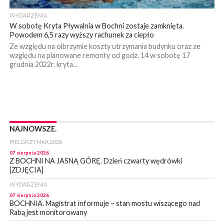
WYDARZENIA
W sobotę Kryta Pływalnia w Bochni zostaje zamknięta.
Powodem 6,5 razy wyższy rachunek za ciepło
Ze względu na olbrzymie koszty utrzymania budynku oraz ze
względu na planowane remonty od godz. 14 w sobotę 17
grudnia 2022r. kryta...
NAJNOWSZE.
PIELGRZYMKA 2026
07 sierpnia 2026
Z BOCHNI NA JASNĄ GÓRĘ. Dzień czwarty wędrówki
[ZDJĘCIA]
WYDARZENIA
07 sierpnia 2026
BOCHNIA. Magistrat informuje – stan mostu wiszącego nad
Rabą jest monitorowany