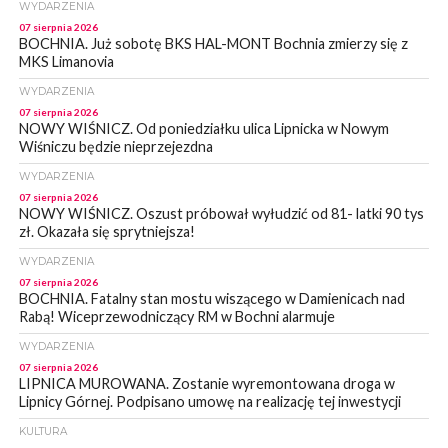
WYDARZENIA
07 sierpnia 2026
BOCHNIA. Już sobotę BKS HAL-MONT Bochnia zmierzy się z
MKS Limanovia
WYDARZENIA
07 sierpnia 2026
NOWY WIŚNICZ. Od poniedziałku ulica Lipnicka w Nowym
Wiśniczu będzie nieprzejezdna
WYDARZENIA
07 sierpnia 2026
NOWY WIŚNICZ. Oszust próbował wyłudzić od 81- latki 90 tys
zł. Okazała się sprytniejsza!
WYDARZENIA
07 sierpnia 2026
BOCHNIA. Fatalny stan mostu wiszącego w Damienicach nad
Rabą! Wiceprzewodniczący RM w Bochni alarmuje
WYDARZENIA
07 sierpnia 2026
LIPNICA MUROWANA. Zostanie wyremontowana droga w
Lipnicy Górnej. Podpisano umowę na realizację tej inwestycji
KULTURA