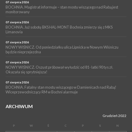
Z BOCHNI NA JASNĄ GÓRĘ. Drugi dzień wędrówki [ZDJĘCIA]
07 sierpnia 2026
BOCHNIA. Magistrat informuje – stan mostu wiszącego nad Rabą jest
WYDARZENIA
monitorowany
05 sierpnia 2026
NASZ NEWS. Powstał Komitet Ochrony Ładu
07 sierpnia 2026
Przestrzennego Miasta Bochnia. To odpowiedź na działania
BOCHNIA. Już sobotę BKS HAL-MONT Bochnia zmierzy się z MKS
Limanovia
magistratu
07 sierpnia 2026
NOWY WIŚNICZ. Od poniedziałku ulica Lipnicka w Nowym Wiśniczu
będzie nieprzejezdna
07 sierpnia 2026
NOWY WIŚNICZ. Oszust próbował wyłudzić od 81- latki 90 tys zł.
Okazała się sprytniejsza!
07 sierpnia 2026
BOCHNIA. Fatalny stan mostu wiszącego w Damienicach nad Rabą!
Wiceprzewodniczący RM w Bochni alarmuje
ARCHIWUM
Grudzień 2022
P
W
Ś
C
P
S
N