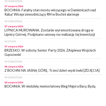
WYDARZENIA
07 sierpnia 2026
BOCHNIA. Fatalny stan mostu wiszącego w Damienicach nad
Rabą! Wiceprzewodniczący RM w Bochni alarmuje
WYDARZENIA
07 sierpnia 2026
LIPNICA MUROWANA. Zostanie wyremontowana droga w
Lipnicy Górnej. Podpisano umowę na realizację tej inwestycji
KULTURA
07 sierpnia 2026
BRZESKO. W sobotę Senior Party 2026. ZAśpiewa Wojciech
Gąssowski
WYDARZENIA
06 sierpnia 2026
Z BOCHNI NA JASNĄ GÓRĘ. Trzeci dzień wędrówki [ZDJĘCIA]
WYDARZENIA
06 sierpnia 2026
BOCHNIA. W niedzielę memoriałowy Bieg Majora Bacy. Będą
zmiany w organizacji ruchu [MAPA]
WYDARZENIA
06 sierpnia 2026