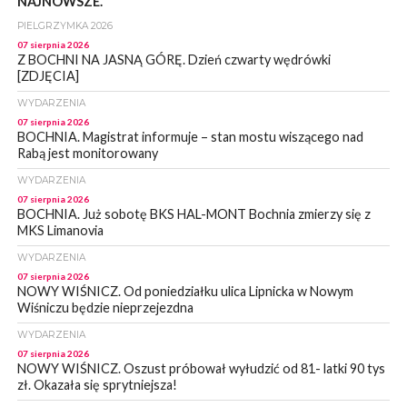
NAJNOWSZE.
PIELGRZYMKA 2026
07 sierpnia 2026
Z BOCHNI NA JASNĄ GÓRĘ. Dzień czwarty wędrówki
[ZDJĘCIA]
WYDARZENIA
07 sierpnia 2026
BOCHNIA. Magistrat informuje – stan mostu wiszącego nad
Rabą jest monitorowany
WYDARZENIA
07 sierpnia 2026
BOCHNIA. Już sobotę BKS HAL-MONT Bochnia zmierzy się z
MKS Limanovia
WYDARZENIA
07 sierpnia 2026
NOWY WIŚNICZ. Od poniedziałku ulica Lipnicka w Nowym
Wiśniczu będzie nieprzejezdna
WYDARZENIA
07 sierpnia 2026
NOWY WIŚNICZ. Oszust próbował wyłudzić od 81- latki 90 tys
zł. Okazała się sprytniejsza!