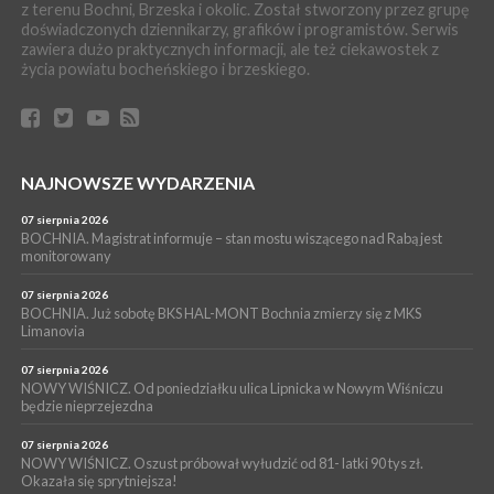
z terenu Bochni, Brzeska i okolic. Został stworzony przez grupę
WYDARZENIA
doświadczonych dziennikarzy, grafików i programistów. Serwis
06 sierpnia 2026
zawiera dużo praktycznych informacji, ale też ciekawostek z
BRZESKO. Lepsze warunki dla strażaków z OSP Okocim!
życia powiatu bocheńskiego i brzeskiego.
WYDARZENIA
06 sierpnia 2026
BORZĘCIN. Już w najbliższy weekend XIX Borzęckie Święto
Grzyba: Zenek Martyniuk i Justyna Steczkowska
PIELGRZYMKA 2026
NAJNOWSZE WYDARZENIA
05 sierpnia 2026
Z BOCHNI NA JASNĄ GÓRĘ. Drugi dzień wędrówki [ZDJĘCIA]
07 sierpnia 2026
BOCHNIA. Magistrat informuje – stan mostu wiszącego nad Rabą jest
WYDARZENIA
monitorowany
05 sierpnia 2026
NASZ NEWS. Powstał Komitet Ochrony Ładu
07 sierpnia 2026
Przestrzennego Miasta Bochnia. To odpowiedź na działania
BOCHNIA. Już sobotę BKS HAL-MONT Bochnia zmierzy się z MKS
Limanovia
magistratu
07 sierpnia 2026
NOWY WIŚNICZ. Od poniedziałku ulica Lipnicka w Nowym Wiśniczu
będzie nieprzejezdna
07 sierpnia 2026
NOWY WIŚNICZ. Oszust próbował wyłudzić od 81- latki 90 tys zł.
Okazała się sprytniejsza!