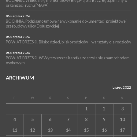
BOCHNIA. W niedzielę memoriałowy Bieg Majora Bacy. Będą zmiany w
organizacji ruchu [MAPA]
06 sierpnia 2026
BOCHNIA. Podpisano umowę na wykonanie dokumentacji projektowej
przebudowy ulicy Dołuszyckiej
06 sierpnia 2026
POWIAT BRZESKI. Blisko dzieci, blisko rodziców – warsztaty dla rodziców
06 sierpnia 2026
POWIAT BRZESKI. W Wytrzyszczce karetka zderzyła się z samochodem
osobowym
ARCHIWUM
Lipiec 2022
P
W
Ś
C
P
S
N
1
2
3
4
5
6
7
8
9
10
11
12
13
14
15
16
17