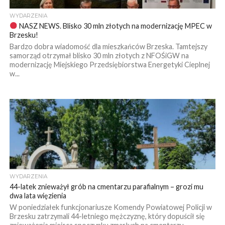
WYDARZENIA
NASZ NEWS. Blisko 30 mln złotych na modernizację MPEC w
Brzesku!
Bardzo dobra wiadomość dla mieszkańców Brzeska. Tamtejszy
samorząd otrzymał blisko 30 mln złotych z NFOŚiGW na
modernizację Miejskiego Przedsiębiorstwa Energetyki Cieplnej
w...
WYDARZENIA
44-latek znieważył grób na cmentarzu parafialnym – grozi mu
dwa lata więzienia
W poniedziałek funkcjonariusze Komendy Powiatowej Policji w
Brzesku zatrzymali 44-letniego mężczyznę, który dopuścił się