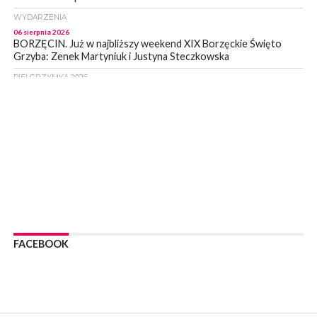
WYDARZENIA
06 sierpnia 2026
BORZĘCIN. Już w najbliższy weekend XIX Borzęckie Święto
Grzyba: Zenek Martyniuk i Justyna Steczkowska
PIELGRZYMKA 2026
05 sierpnia 2026
Z BOCHNI NA JASNĄ GÓRĘ. Drugi dzień wędrówki [ZDJĘCIA]
WYDARZENIA
05 sierpnia 2026
NASZ NEWS. Powstał Komitet Ochrony Ładu
Przestrzennego Miasta Bochnia. To odpowiedź na działania
magistratu
WYDARZENIA
05 sierpnia 2026
LIPNICA MUROWANA. Na święcie gminy zagra zespół Kombi
[PROGRAM]
FACEBOOK
WYDARZENIA
05 sierpnia 2026
GMINA DRWINIA. 45 dzieci będzie się uczyć pływać. Zajęcia
ruszą we wrześniu