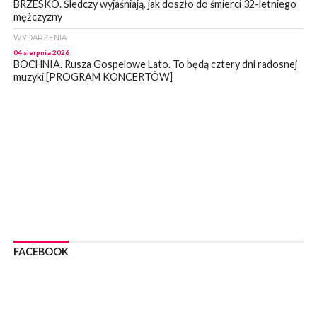
BRZESKO. Śledczy wyjaśniają, jak doszło do śmierci 32-letniego
mężczyzny
WYDARZENIA
04 sierpnia 2026
BOCHNIA. Rusza Gospelowe Lato. To będą cztery dni radosnej
muzyki [PROGRAM KONCERTÓW]
SPORT
04 sierpnia 2026
BOCHNIA. W niedzielę XXXII Memoriałowy Bieg Majora Bacy!
WYDARZENIA
04 sierpnia 2026
MAŁOPOLSKA. Liczba stulatków wciąż rośnie
ARTYKUŁ PARTNERSKI
04 sierpnia 2026
Codzienne nawyki, które wspierają zdrowie dziecka na dłużej
WYDARZENIA
FACEBOOK
04 sierpnia 2026
BRZESKO. Już jest Karta Mieszkańca Gminy Brzesko. Co to
oznacza?
WYDARZENIA
04 sierpnia 2026