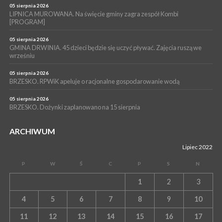
unieważnienia uchwały o nieudzieleniu absolutorium dla
05 sierpnia 2026
Magdaleny Łacnej [WIDEO]
LIPNICA MUROWANA. Na święcie gminy zagra zespół Kombi
[PROGRAM]
05 sierpnia 2026
GMINA DRWINIA. 45 dzieci będzie się uczyć pływać. Zajęcia ruszą we
wrześniu
05 sierpnia 2026
BRZESKO. RPWiK apeluje o racjonalne gospodarowanie wodą
05 sierpnia 2026
BRZESKO. Dożynki zaplanowano na 15 sierpnia
ARCHIWUM
Lipiec 2022
P
W
Ś
C
P
S
N
1
2
3
4
5
6
7
8
9
10
11
12
13
14
15
16
17