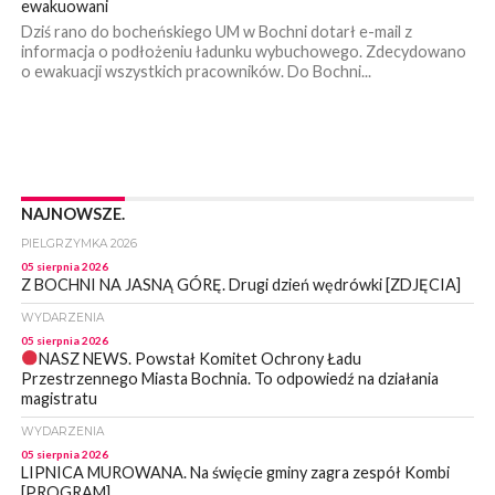
ewakuowani
Dziś rano do bocheńskiego UM w Bochni dotarł e-mail z
informacja o podłożeniu ładunku wybuchowego. Zdecydowano
o ewakuacji wszystkich pracowników. Do Bochni...
NAJNOWSZE.
PIELGRZYMKA 2026
05 sierpnia 2026
Z BOCHNI NA JASNĄ GÓRĘ. Drugi dzień wędrówki [ZDJĘCIA]
WYDARZENIA
05 sierpnia 2026
NASZ NEWS. Powstał Komitet Ochrony Ładu
Przestrzennego Miasta Bochnia. To odpowiedź na działania
magistratu
WYDARZENIA
05 sierpnia 2026
LIPNICA MUROWANA. Na święcie gminy zagra zespół Kombi
[PROGRAM]