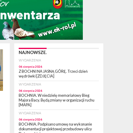
NAJNOWSZE.
WYDARZENIA
06 sierpnia 2026
Z BOCHNI NA JASNĄ GÓRĘ. Trzeci dzień
wędrówki [ZDJĘCIA]
WYDARZENIA
06 sierpnia 2026
BOCHNIA. W niedzielę memoriałowy Bieg
Majora Bacy. Będą zmiany w organizacji ruchu
[MAPA]
WYDARZENIA
06 sierpnia 2026
BOCHNIA. Podpisano umowę na wykonanie
dokumentacji projektowej przebudowy ulicy