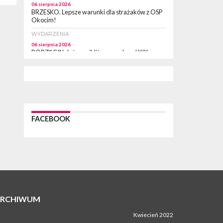
06 sierpnia 2026
BRZESKO. Lepsze warunki dla strażaków z OSP
Okocim!
WYDARZENIA
06 sierpnia 2026
BORZĘCIN. Już w najbliższy weekend XIX
Borzęckie Święto Grzyba: Zenek Martyniuk i
Justyna Steczkowska
PIELGRZYMKA 2026
05 sierpnia 2026
Z BOCHNI NA JASNĄ GÓRĘ. Drugi dzień
wędrówki [ZDJĘCIA]
FACEBOOK
WYDARZENIA
05 sierpnia 2026
NASZ NEWS. Powstał Komitet Ochrony Ładu
Przestrzennego Miasta Bochnia. To odpowiedź
na działania magistratu
WYDARZENIA
05 sierpnia 2026
LIPNICA MUROWANA. Na święcie gminy zagra
zespół Kombi [PROGRAM]
ARCHIWUM
WYDARZENIA
Kwiecień 2022
05 sierpnia 2026