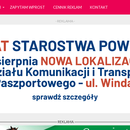
I
ZAPYTAM WPROST
CENNIK REKLAM
KONTAKT
- REKLAMA -
- REKLAMA -