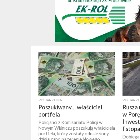
WYDARZENIA
WYDARZE
Poszukiwany… właściciel
Rusza 
portfela
w Porę
Inwest
Policjanci z Komisariatu Policji w
Nowym Wiśniczu poszukują właściciela
listop
portfela, który zostały odnaleziony
Dobiega
dzisiaj rano na terenie Nowego