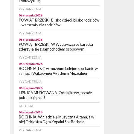
Dołuszyckiej
WYDARZENIA
06 sierpnia 2026
POWIAT BRZESKI. Blisko dzieci, blisko rodziców
– warsztaty dla rodziców
WYDARZENIA
06 sierpnia 2026
POWIAT BRZESKI. W Wytrzyszczce karetka
zderzyła się z samochodem osobowym
WYDARZENIA
06 sierpnia 2026
BOCHNIA. Dziś w muzeum kolejne spotkanie w
ramach Wakacyjnej Akademii Muzealnej
WYDARZENIA
06 sierpnia 2026
LIPNICA MUROWANA. Oddaj krew, pomóż
potrzebującym!
KULTURA
06 sierpnia 2026
BOCHNIA. W niedzielę Muzyczna Altana, a w
niej Orkiestra Dęta Kopalni Soli Bochnia
WYDARZENIA