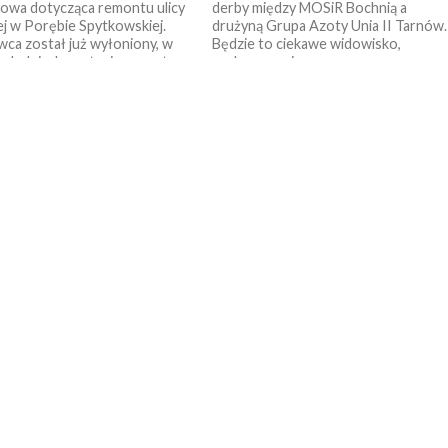
owa dotycząca remontu ulicy
derby między MOSiR Bochnią a
 w Porębie Spytkowskiej.
drużyną Grupa Azoty Unia II Tarnów.
a został już wyłoniony, w
Będzie to ciekawe widowisko,
zych dniach zostanie zawarta
podsumowujące...
..