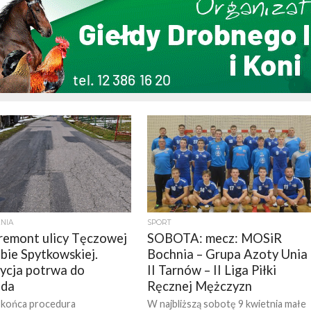
NIA
SPORT
remont ulicy Tęczowej
SOBOTA: mecz: MOSiR
bie Spytkowskiej.
Bochnia – Grupa Azoty Unia
ycja potrwa do
II Tarnów – II Liga Piłki
ada
Ręcznej Mężczyzn
 końca procedura
W najbliższą sobotę 9 kwietnia małe