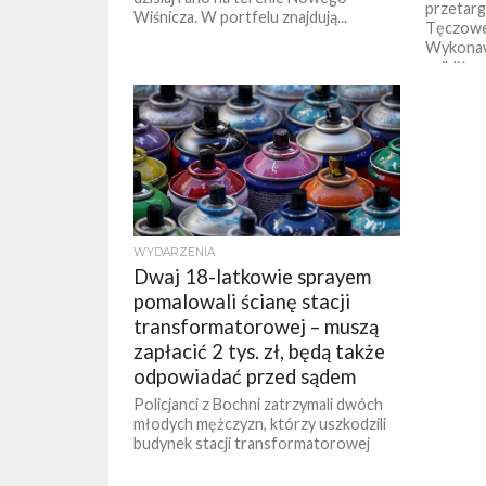
przetarg
Wiśnicza. W portfelu znajdują...
Tęczowej
Wykonawc
najbliżs
umowa, a.
WYDARZENIA
Dwaj 18-latkowie sprayem
pomalowali ścianę stacji
transformatorowej – muszą
zapłacić 2 tys. zł, będą także
odpowiadać przed sądem
Policjanci z Bochni zatrzymali dwóch
młodych mężczyzn, którzy uszkodzili
budynek stacji transformatorowej
poprzez namalowanie na nim graffiti.
Dwaj 18-letni mieszkańcy Bochni