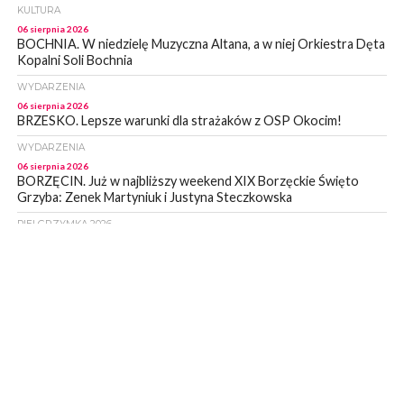
KULTURA
06 sierpnia 2026
BOCHNIA. W niedzielę Muzyczna Altana, a w niej Orkiestra Dęta
Kopalni Soli Bochnia
WYDARZENIA
06 sierpnia 2026
BRZESKO. Lepsze warunki dla strażaków z OSP Okocim!
WYDARZENIA
06 sierpnia 2026
BORZĘCIN. Już w najbliższy weekend XIX Borzęckie Święto
Grzyba: Zenek Martyniuk i Justyna Steczkowska
PIELGRZYMKA 2026
05 sierpnia 2026
Z BOCHNI NA JASNĄ GÓRĘ. Drugi dzień wędrówki [ZDJĘCIA]
WYDARZENIA
05 sierpnia 2026
NASZ NEWS. Powstał Komitet Ochrony Ładu
Przestrzennego Miasta Bochnia. To odpowiedź na działania
magistratu
WYDARZENIA
05 sierpnia 2026