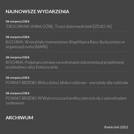
04 sierpnia 2026
BRZESKO. Śledczy wyjaśniają, jak doszło do śmierci 32-letniego
NAJNOWSZE WYDARZENIA
mężczyzny
06 sierpnia 2026
WYDARZENIA
Z BOCHNI NA JASNĄ GÓRĘ. Trzeci dzień wędrówki [ZDJĘCIA]
04 sierpnia 2026
BOCHNIA. Rusza Gospelowe Lato. To będą cztery dni radosnej
06 sierpnia 2026
muzyki [PROGRAM KONCERTÓW]
BOCHNIA. W niedzielę memoriałowy Bieg Majora Bacy. Będą zmiany w
organizacji ruchu [MAPA]
06 sierpnia 2026
BOCHNIA. Podpisano umowę na wykonanie dokumentacji projektowej
przebudowy ulicy Dołuszyckiej
06 sierpnia 2026
POWIAT BRZESKI. Blisko dzieci, blisko rodziców – warsztaty dla rodziców
06 sierpnia 2026
POWIAT BRZESKI. W Wytrzyszczce karetka zderzyła się z samochodem
osobowym
ARCHIWUM
Kwiecień 2022