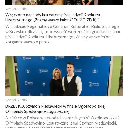
WYDARZENIA
Wręczono nagrody laureatom piątej edycji Konkursu
Historycznego „Znamy wasze imiona” DUŻO ZDJĘĆ
W siedzibie Regionalnego Centrum Kulturalno-Bibliotecznego
w Brzesku odbyła się uroczystość wręczenia nagród laureatom
piątej edycji Konkursu Historycznego „Znamy wasze imiona”
zorganizowanego przez...
WYDARZENIA
BRZESKO. Szymon Niedźwiecki w finale Ogólnopolskiej
Olimpiady Spedycyjno-Logistycznej
8 miejsce w Polsce w zawodach centralnych VI Ogólnopolskiej
Olimpiady Spedycyjno-Logistycznej zajął Szymon Niedźwiecki,