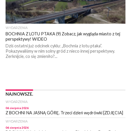
WYDARZENIA
BOCHNIA Z LOTU PTAKA (9) Zobacz, jak wygląda miasto z tej
perspektywy! WIDEO
Dziś ostatni już odcinek cyklu: „Bochnia z lotu ptaka”.
Pokazywaliśmy w nim solny gród z nieco innej perspektywy.
Zerknijcie, co się zmieniło?...
NAJNOWSZE.
WYDARZENIA
06 sierpnia 2026
Z BOCHNI NA JASNĄ GÓRĘ. Trzeci dzień wędrówki [ZDJĘCIA]
WYDARZENIA
06 sierpnia 2026