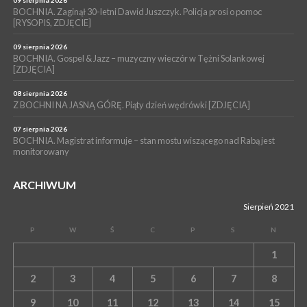
BOCHNIA. W niedzielę Muzyczna Altana, a w niej Orkiestra Dęta
BOCHNIA. Zaginął 30-letni Dawid Juszczyk. Policja prosi o pomoc
[RYSOPIS, ZDJĘCIE]
Kopalni Soli Bochnia
09 sierpnia 2026
BOCHNIA. Gospel & Jazz – muzyczny wieczór w Tężni Solankowej
[ZDJĘCIA]
08 sierpnia 2026
Z BOCHNI NA JASNĄ GÓRĘ. Piąty dzień wędrówki [ZDJĘCIA]
07 sierpnia 2026
BOCHNIA. Magistrat informuje – stan mostu wiszącego nad Rabą jest
monitorowany
ARCHIWUM
Sierpień 2021
P
W
Ś
C
P
S
N
1
2
3
4
5
6
7
8
9
10
11
12
13
14
15