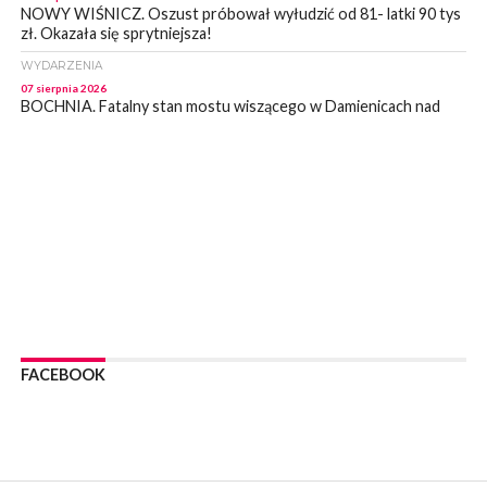
NOWY WIŚNICZ. Oszust próbował wyłudzić od 81- latki 90 tys
zł. Okazała się sprytniejsza!
WYDARZENIA
07 sierpnia 2026
BOCHNIA. Fatalny stan mostu wiszącego w Damienicach nad
Rabą! Wiceprzewodniczący RM w Bochni alarmuje
WYDARZENIA
07 sierpnia 2026
LIPNICA MUROWANA. Zostanie wyremontowana droga w
Lipnicy Górnej. Podpisano umowę na realizację tej inwestycji
KULTURA
07 sierpnia 2026
BRZESKO. W sobotę Senior Party 2026. ZAśpiewa Wojciech
Gąssowski
WYDARZENIA
06 sierpnia 2026
FACEBOOK
Z BOCHNI NA JASNĄ GÓRĘ. Trzeci dzień wędrówki [ZDJĘCIA]
WYDARZENIA
06 sierpnia 2026
BOCHNIA. W niedzielę memoriałowy Bieg Majora Bacy. Będą
zmiany w organizacji ruchu [MAPA]