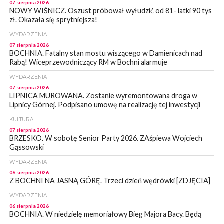
07 sierpnia 2026
NOWY WIŚNICZ. Oszust próbował wyłudzić od 81- latki 90 tys
zł. Okazała się sprytniejsza!
WYDARZENIA
07 sierpnia 2026
BOCHNIA. Fatalny stan mostu wiszącego w Damienicach nad
Rabą! Wiceprzewodniczący RM w Bochni alarmuje
WYDARZENIA
07 sierpnia 2026
LIPNICA MUROWANA. Zostanie wyremontowana droga w
Lipnicy Górnej. Podpisano umowę na realizację tej inwestycji
KULTURA
07 sierpnia 2026
BRZESKO. W sobotę Senior Party 2026. ZAśpiewa Wojciech
Gąssowski
WYDARZENIA
06 sierpnia 2026
Z BOCHNI NA JASNĄ GÓRĘ. Trzeci dzień wędrówki [ZDJĘCIA]
WYDARZENIA
06 sierpnia 2026
BOCHNIA. W niedzielę memoriałowy Bieg Majora Bacy. Będą
zmiany w organizacji ruchu [MAPA]