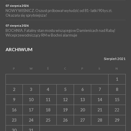
07 sierpnia 2026
NOWY WIŚNICZ. Oszust próbował wyłudzić od 81- latki 90 tys zł.
Okazała się sprytniejsza!
07 sierpnia 2026
BOCHNIA. Fatalny stan mostu wiszącego w Damienicach nad Rabą!
Wiceprzewodniczący RM w Bochni alarmuje
ARCHIWUM
Sierpień 2021
P
W
Ś
C
P
S
N
1
2
3
4
5
6
7
8
9
10
11
12
13
14
15
16
17
18
19
20
21
22
23
24
25
26
27
28
29
30
31