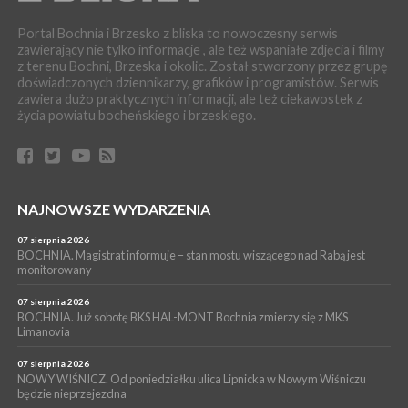
06 sierpnia 2026
BOCHNIA. W niedzielę Muzyczna Altana, a w niej Orkiestra Dęta
Portal Bochnia i Brzesko z bliska to nowoczesny serwis
Kopalni Soli Bochnia
zawierający nie tylko informacje , ale też wspaniałe zdjęcia i filmy
z terenu Bochni, Brzeska i okolic. Został stworzony przez grupę
WYDARZENIA
doświadczonych dziennikarzy, grafików i programistów. Serwis
06 sierpnia 2026
zawiera dużo praktycznych informacji, ale też ciekawostek z
BRZESKO. Lepsze warunki dla strażaków z OSP Okocim!
życia powiatu bocheńskiego i brzeskiego.
WYDARZENIA
06 sierpnia 2026
BORZĘCIN. Już w najbliższy weekend XIX Borzęckie Święto
Grzyba: Zenek Martyniuk i Justyna Steczkowska
PIELGRZYMKA 2026
NAJNOWSZE WYDARZENIA
05 sierpnia 2026
Z BOCHNI NA JASNĄ GÓRĘ. Drugi dzień wędrówki [ZDJĘCIA]
07 sierpnia 2026
BOCHNIA. Magistrat informuje – stan mostu wiszącego nad Rabą jest
WYDARZENIA
monitorowany
05 sierpnia 2026
NASZ NEWS. Powstał Komitet Ochrony Ładu
07 sierpnia 2026
Przestrzennego Miasta Bochnia. To odpowiedź na działania
BOCHNIA. Już sobotę BKS HAL-MONT Bochnia zmierzy się z MKS
Limanovia
magistratu
07 sierpnia 2026
NOWY WIŚNICZ. Od poniedziałku ulica Lipnicka w Nowym Wiśniczu
będzie nieprzejezdna