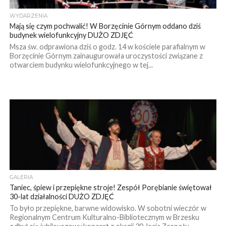
WYDARZENIA
Mają się czym pochwalić! W Borzęcinie Górnym oddano dziś
budynek wielofunkcyjny DUŻO ZDJĘĆ
Msza św. odprawiona dziś o godz. 14 w kościele parafialnym w
Borzęcinie Górnym zainaugurowała uroczystości związane z
otwarciem budynku wielofunkcyjnego w tej...
GALERIA
Taniec, śpiew i przepiękne stroje! Zespół Porębianie świętował
30-lat działalności DUŻO ZDJĘĆ
To było przepiękne, barwne widowisko. W sobotni wieczór w
Regionalnym Centrum Kulturalno-Bibliotecznym w Brzesku