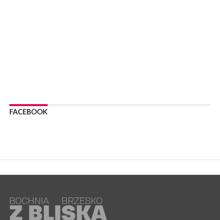
WYDARZENIA
06 sierpnia 2026
BOCHNIA. Podpisano umowę na wykonanie dokumentacji
projektowej przebudowy ulicy Dołuszyckiej
WYDARZENIA
06 sierpnia 2026
POWIAT BRZESKI. Blisko dzieci, blisko rodziców – warsztaty dla
rodziców
WYDARZENIA
06 sierpnia 2026
FACEBOOK
POWIAT BRZESKI. W Wytrzyszczce karetka zderzyła się z
samochodem osobowym
WYDARZENIA
06 sierpnia 2026
BOCHNIA. Dziś w muzeum kolejne spotkanie w ramach
Wakacyjnej Akademii Muzealnej
WYDARZENIA
06 sierpnia 2026
LIPNICA MUROWANA. Oddaj krew, pomóż potrzebującym!
KULTURA