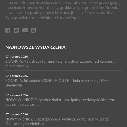
z terenu Bochni, Brzeska i okolic. Został stworzony przez grupę
WYDARZENIA
doświadczonych dziennikarzy, grafików i programistów. Serwis
06 sierpnia 2026
zawiera dużo praktycznych informacji, ale też ciekawostek z
BRZESKO. Lepsze warunki dla strażaków z OSP Okocim!
życia powiatu bocheńskiego i brzeskiego.
WYDARZENIA
06 sierpnia 2026
BORZĘCIN. Już w najbliższy weekend XIX Borzęckie Święto
Grzyba: Zenek Martyniuk i Justyna Steczkowska
PIELGRZYMKA 2026
NAJNOWSZE WYDARZENIA
05 sierpnia 2026
Z BOCHNI NA JASNĄ GÓRĘ. Drugi dzień wędrówki [ZDJĘCIA]
07 sierpnia 2026
BOCHNIA. Magistrat informuje – stan mostu wiszącego nad Rabą jest
WYDARZENIA
monitorowany
05 sierpnia 2026
NASZ NEWS. Powstał Komitet Ochrony Ładu
07 sierpnia 2026
Przestrzennego Miasta Bochnia. To odpowiedź na działania
BOCHNIA. Już sobotę BKS HAL-MONT Bochnia zmierzy się z MKS
Limanovia
magistratu
07 sierpnia 2026
NOWY WIŚNICZ. Od poniedziałku ulica Lipnicka w Nowym Wiśniczu
będzie nieprzejezdna
07 sierpnia 2026
NOWY WIŚNICZ. Oszust próbował wyłudzić od 81- latki 90 tys zł.
Okazała się sprytniejsza!