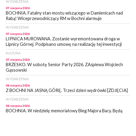
WYDARZENIA
07 sierpnia 2026
BOCHNIA. Fatalny stan mostu wiszącego w Damienicach nad
Rabą! Wiceprzewodniczący RM w Bochni alarmuje
WYDARZENIA
07 sierpnia 2026
LIPNICA MUROWANA. Zostanie wyremontowana droga w
Lipnicy Górnej. Podpisano umowę na realizację tej inwestycji
KULTURA
07 sierpnia 2026
BRZESKO. W sobotę Senior Party 2026. ZAśpiewa Wojciech
Gąssowski
WYDARZENIA
06 sierpnia 2026
Z BOCHNI NA JASNĄ GÓRĘ. Trzeci dzień wędrówki [ZDJĘCIA]
WYDARZENIA
06 sierpnia 2026
BOCHNIA. W niedzielę memoriałowy Bieg Majora Bacy. Będą
zmiany w organizacji ruchu [MAPA]
WYDARZENIA
06 sierpnia 2026