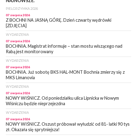
NAJNOWSZE.
PIELGRZYMKA 2026
07 sierpnia 2026
Z BOCHNI NA JASNĄ GÓRĘ. Dzień czwarty wędrówki
[ZDJĘCIA]
WYDARZENIA
07 sierpnia 2026
BOCHNIA. Magistrat informuje – stan mostu wiszącego nad
Rabą jest monitorowany
WYDARZENIA
07 sierpnia 2026
BOCHNIA. Już sobotę BKS HAL-MONT Bochnia zmierzy się z
MKS Limanovia
WYDARZENIA
07 sierpnia 2026
NOWY WIŚNICZ. Od poniedziałku ulica Lipnicka w Nowym
Wiśniczu będzie nieprzejezdna
WYDARZENIA
07 sierpnia 2026
NOWY WIŚNICZ. Oszust próbował wyłudzić od 81- latki 90 tys
zł. Okazała się sprytniejsza!